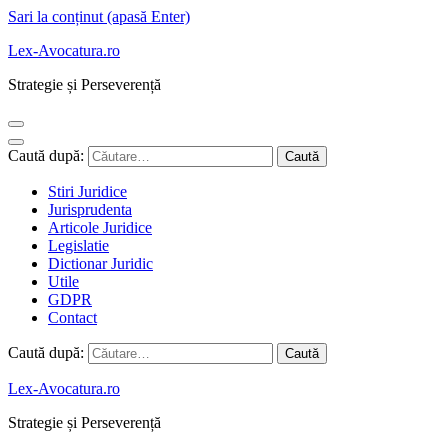
Sari la conținut (apasă Enter)
Lex-Avocatura.ro
Strategie și Perseverență
Caută după:
Stiri Juridice
Jurisprudenta
Articole Juridice
Legislatie
Dictionar Juridic
Utile
GDPR
Contact
Caută după:
Lex-Avocatura.ro
Strategie și Perseverență