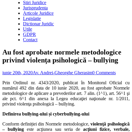
Stiri Juridice
Jurisprudenta
Articole Juridice
Legislatie
Dictionar Juridic
Utile
GDPR
Contact
Au fost aprobate normele metodologice
privind violenţa psihologică – bullying
iunie 20th, 2020
Av. Andrei-Gheorghe Gherasim
0 Comments
Prin Ordinul nr. 4343/2020, publicat în Monitorul Oficial cu
numărul 492 din data de 10 iunie 2020, au fost aprobate Normele
metodologice de aplicare a prevederilor art. 7 alin. (1^1), art. 56^1 şi
ale pct. 6^1 din anexa la Legea educaţiei naţionale nr. 1/2011,
privind violenţa psihologică – bullying.
Definirea bullying-ului și
cyberbullying-ului
Conform definiției din Normele metodologice,
violenţă psihologică
– bullying
este acţiunea sau seria de
acţiuni fizice, verbale,