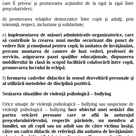
care îi privesc şi promovarea acţiunilor de la egal la egal între
preşcolari/elevi;
d) promovarea relaţiilor democratice între copii şi adulţi, prin
toleranţă, respect, incluziune şi solidaritate;
e)
implementarea de măsuri administrativ-organizatorice, care
să contribuie la crearea unui mediu securizant din punct de
vedere fizic şi emoţional pentru copii, în unitatea de învăţământ,
precum montarea de camere de luat vederi, profesori de
serviciu, asigurarea pazei spaţiilor educaţionale, dispunerea
mobilierului în clasă în scopul facilitării colaborării între copii,
promovarea lucrului în echipă
;
f)
formarea cadrelor didactice în sensul dezvoltării personale şi
al utilizării metodelor de disciplină pozitivă.
Sesizarea situațiilor de violenţă psihologică – bullying
Orice situaţie de violenţă psihologică – bullying sau suspiciune de
violenţă psihologică – bullying
face obiectul unei sesizări din
partea oricărei persoane care se află în anturajul
preşcolarului/elevului, respectiv părintele, un membru al
familiei, un alt copil sau un adult sau de către victima însăşi,
către un cadru didactic de referinţă din unitatea de învăţământ: