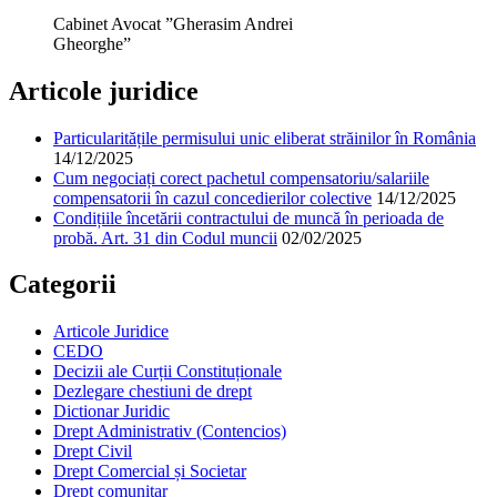
Cabinet Avocat ”Gherasim Andrei
Gheorghe”
Articole juridice
Particularitățile permisului unic eliberat străinilor în România
14/12/2025
Cum negociați corect pachetul compensatoriu/salariile
compensatorii în cazul concedierilor colective
14/12/2025
Condițiile încetării contractului de muncă în perioada de
probă. Art. 31 din Codul muncii
02/02/2025
Categorii
Articole Juridice
CEDO
Decizii ale Curții Constituționale
Dezlegare chestiuni de drept
Dictionar Juridic
Drept Administrativ (Contencios)
Drept Civil
Drept Comercial și Societar
Drept comunitar