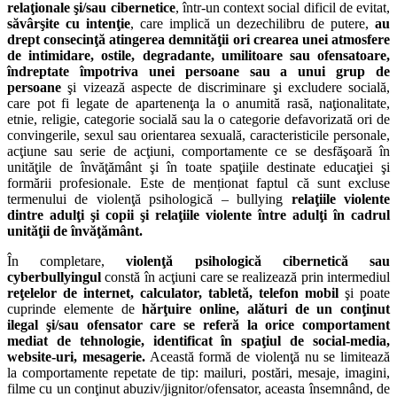
relaţionale şi/sau cibernetice
, într-un context social dificil de evitat,
săvârşite cu intenţie
, care implică un dezechilibru de putere,
au
drept consecinţă atingerea demnităţii ori crearea unei atmosfere
de intimidare, ostile, degradante, umilitoare sau ofensatoare,
îndreptate împotriva unei persoane sau a unui grup de
persoane
şi vizează aspecte de discriminare şi excludere socială,
care pot fi legate de apartenenţa la o anumită rasă, naţionalitate,
etnie, religie, categorie socială sau la o categorie defavorizată ori de
convingerile, sexul sau orientarea sexuală, caracteristicile personale,
acţiune sau serie de acţiuni, comportamente ce se desfăşoară în
unităţile de învăţământ şi în toate spaţiile destinate educaţiei şi
formării profesionale. Este de menționat faptul că sunt excluse
termenului de violenţă psihologică – bullying
relaţiile violente
dintre adulţi şi copii şi relaţiile violente între adulţi în cadrul
unităţii de învăţământ.
În completare,
violenţă psihologică cibernetică sau
cyberbullyingul
constă în acţiuni care se realizează prin intermediul
reţelelor de internet, calculator, tabletă, telefon mobil
şi poate
cuprinde elemente de
hărţuire online, alături de un conţinut
ilegal şi/sau ofensator care se referă la orice comportament
mediat de tehnologie, identificat în spaţiul de social-media,
website-uri, mesagerie.
Această formă de violenţă nu se limitează
la comportamente repetate de tip: mailuri, postări, mesaje, imagini,
filme cu un conţinut abuziv/jignitor/ofensator, aceasta însemnând, de