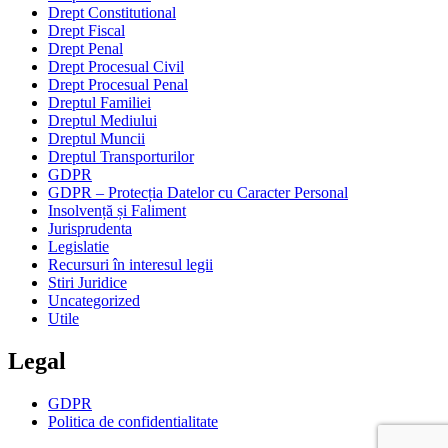
Drept Constitutional
Drept Fiscal
Drept Penal
Drept Procesual Civil
Drept Procesual Penal
Dreptul Familiei
Dreptul Mediului
Dreptul Muncii
Dreptul Transporturilor
GDPR
GDPR – Protecția Datelor cu Caracter Personal
Insolvență și Faliment
Jurisprudenta
Legislatie
Recursuri în interesul legii
Stiri Juridice
Uncategorized
Utile
Legal
GDPR
Politica de confidentialitate