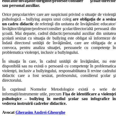
educator/învăţător/diriginte/profesor/consilier şcolar/director
sau personal auxiliar.
Orice preşcolar/elev care are suspiciuni privind o situaţie de violenţă
psihologică – bullying asupra unui coleg
are obligaţia de a sesiza
un cadru didactic
de referinţă din unitatea de învăţământ: educator/
învăţător/diriginte/profesor/consilier şcolar/director/altă persoană din
şcoală. Mai departe, cadrul didactic/personalul auxiliar din unitatea
şcolară sesizat cu situaţia de bullying este obligat să informeze de
îndată directorul unităţii de învăţământ, care are obligaţia de a
convoca, pentru analiza situaţiei, persoanele cu competenţe în
problematica violenţei, inclusiv a bullyingului.
În situaţia în care, în cadrul unităţii de învăţământ, nu este
disponibilă sau nu există o persoană cu competenţe în problematica
violenţei, inclusiv a bullyingului, responsabilitatea îi revine cadrului
didactic care a fost sesizat, profesorului, consilierul şcolar şi
directorului.
În cuprinsul Normelor Metodologice există o serie de
informații/instrumente utile, precum
Fișa de identificare a violenţei
psihologice – bullying în mediul şcolar sau infografice în
vederea instruirii cadrelor didactice.
Avocat
Gherasim Andrei-Gheorghe