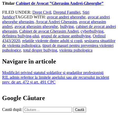
Titular
Cabinet de Avocat ”Gherasim Andrei-Gheorghe”
FILED UNDER:
Drept Civil
,
Dreptul Familiei
,
Stiri
Juridice
TAGGED WITH:
avocat andrei gheorghe
,
avocat andrei
gheorghe gherasim
,
Avocat Andrei Gherasim
,
avocat gherasim
andrei
,
avocat gherasim gheorghe
,
bullying
,
cabinet de avocat andrei
gherasim
,
Cabinet de avocat Gherasim Andrei
,
cyberbullying
,
definirea bullying-ului
,
grupul de actiune antibullying
,
Ordinul
4343/2020
,
relatiile violente dintre adulti si copii
,
sesizarea situatiilor
de violenta psihologica
,
tipuri de masuri pentru prevenirea violentei
psihologice
,
totul despre bullying
,
violenta psihologica
Navigare în articole
Modificări privind statutul soldaţilor şi gradaţilor profesionişti
RIL admis referitor la limitele apelului sau ale recursului incident
prev. de art. 472 și art. 491 CPC
Google Căutare
Caută după: