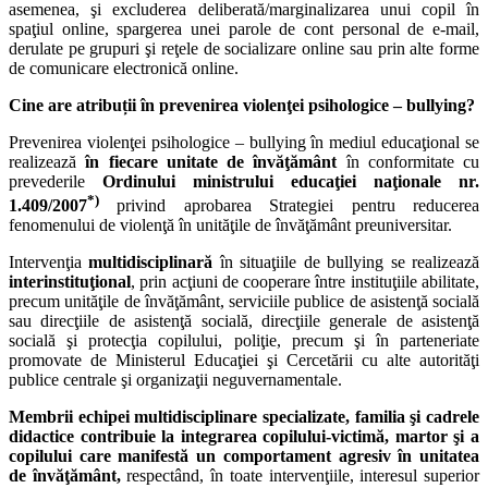
asemenea, şi excluderea deliberată/marginalizarea unui copil în
spaţiul online, spargerea unei parole de cont personal de e-mail,
derulate pe grupuri şi reţele de socializare online sau prin alte forme
de comunicare electronică online.
Cine are atribuții în prevenirea violenţei psihologice – bullying?
Prevenirea violenţei psihologice – bullying în mediul educaţional se
realizează
în fiecare unitate de învăţământ
în conformitate cu
prevederile
Ordinului ministrului educaţiei naţionale nr.
*)
1.409/2007
privind aprobarea Strategiei pentru reducerea
fenomenului de violenţă în unităţile de învăţământ preuniversitar.
Intervenţia
multidisciplinară
în situaţiile de bullying se realizează
interinstituţional
, prin acţiuni de cooperare între instituţiile abilitate,
precum unităţile de învăţământ, serviciile publice de asistenţă socială
sau direcţiile de asistenţă socială, direcţiile generale de asistenţă
socială şi protecţia copilului, poliţie, precum şi în parteneriate
promovate de Ministerul Educaţiei şi Cercetării cu alte autorităţi
publice centrale şi organizaţii neguvernamentale.
Membrii echipei multidisciplinare specializate, familia şi cadrele
didactice contribuie la integrarea copilului-victimă, martor şi a
copilului care manifestă un comportament agresiv în unitatea
de învăţământ,
respectând, în toate intervenţiile, interesul superior