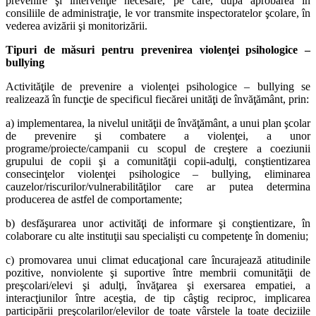
prevenire şi intervenţie necesare, pe care, după aprobarea în
consiliile de administraţie, le vor transmite inspectoratelor şcolare, în
vederea avizării şi monitorizării.
Tipuri de măsuri pentru prevenirea violenţei psihologice –
bullying
Activităţile de prevenire a violenţei psihologice – bullying se
realizează în funcţie de specificul fiecărei unităţi de învăţământ, prin:
a) implementarea, la nivelul unităţii de învăţământ, a unui plan şcolar
de prevenire şi combatere a violenţei, a unor
programe/proiecte/campanii cu scopul de creştere a coeziunii
grupului de copii şi a comunităţii copii-adulţi, conştientizarea
consecinţelor violenţei psihologice – bullying, eliminarea
cauzelor/riscurilor/vulnerabilităţilor care ar putea determina
producerea de astfel de comportamente;
b) desfăşurarea unor activităţi de informare şi conştientizare, în
colaborare cu alte instituţii sau specialişti cu competenţe în domeniu;
c) promovarea unui climat educaţional care încurajează atitudinile
pozitive, nonviolente şi suportive între membrii comunităţii de
preşcolari/elevi şi adulţi, învăţarea şi exersarea empatiei, a
interacţiunilor între aceştia, de tip câştig reciproc, implicarea
participării preşcolarilor/elevilor de toate vârstele la toate deciziile