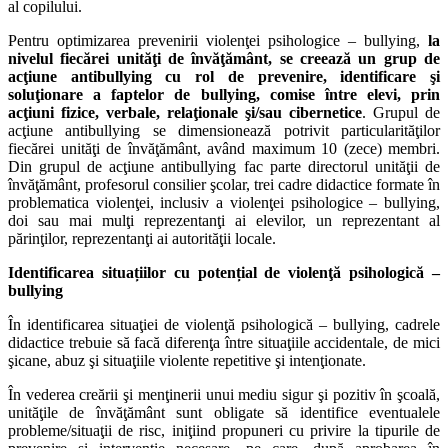
al copilului.
Pentru optimizarea prevenirii violenţei psihologice – bullying,
la
nivelul fiecărei unităţi de învăţământ, se creează un grup de
acţiune antibullying cu rol de prevenire, identificare şi
soluţionare a faptelor de bullying, comise între elevi, prin
acţiuni fizice, verbale, relaţionale şi/sau cibernetice
. Grupul de
acţiune antibullying se dimensionează potrivit particularităţilor
fiecărei unităţi de învăţământ, având maximum 10 (zece) membri.
Din grupul de acţiune antibullying fac parte directorul unităţii de
învăţământ, profesorul consilier şcolar, trei cadre didactice formate în
problematica violenţei, inclusiv a violenţei psihologice – bullying,
doi sau mai mulţi reprezentanţi ai elevilor, un reprezentant al
părinţilor, reprezentanţi ai autorităţii locale.
Identificarea situațiilor cu potențial de violenţă psihologică –
bullying
În identificarea situaţiei de violenţă psihologică – bullying, cadrele
didactice trebuie să facă diferenţa între situaţiile accidentale, de mici
şicane, abuz şi situaţiile violente repetitive şi intenţionate.
În vederea creării şi menţinerii unui mediu sigur şi pozitiv în şcoală,
unităţile de învăţământ sunt obligate să identifice eventualele
probleme/situaţii de risc, iniţiind propuneri cu privire la tipurile de