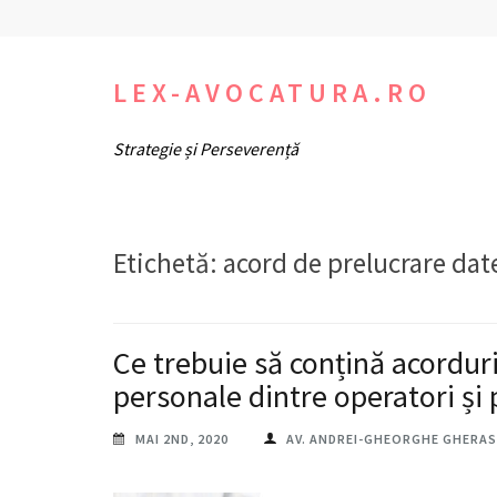
Sari
la
conținut
LEX-AVOCATURA.RO
(apasă
Strategie și Perseverență
Enter)
Etichetă:
acord de prelucrare dat
Ce trebuie să conțină acorduri
personale dintre operatori și
MAI 2ND, 2020
AV. ANDREI-GHEORGHE GHERAS