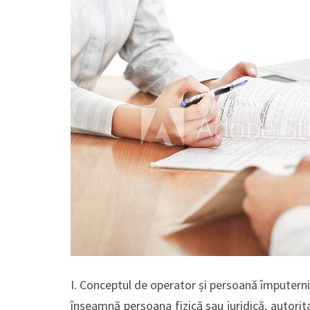
I. Conceptul de operator și persoană împuternic
înseamnă persoana fizică sau juridică, autorit