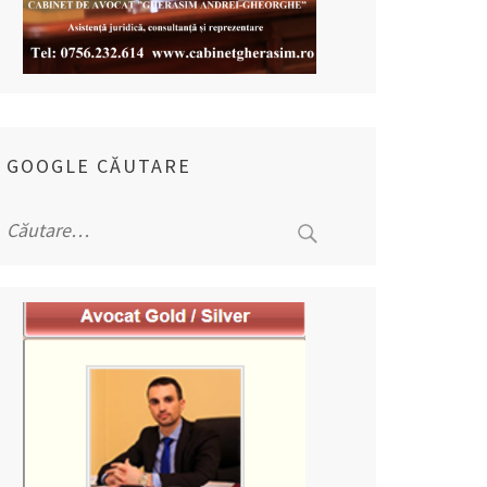
GOOGLE CĂUTARE
Caută
după: