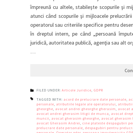
împreună cu altele, stabileşte scopurile şi mi
atunci când scopurile şi mijloacele prelucrării
operatorul sau criteriile specifice pentru dese
în dreptul intern, pe când „persoană împut
juridică, autoritatea publică, agenţia sau alt 
…
Con
FILED UNDER:
Articole Juridice
,
GDPR
TAGGED WITH:
acord de prelucrare date personale
,
ac
personale
,
atributiile legale ale operatorului
,
atributi
gheorghe
,
avocat andrei gheorghe gherasim
,
avocat 
avocat andrei gherasim litigii de munca
,
avocat drep
muncii
,
avocat gherasim gheorghe
,
avocat gherasim l
avocat Gherasim Andrei
,
cine plateste despagubiri p
prelucrare date personale
,
despagubiri pentru prelucr
personale
,
Operator gdpr
,
persoana imputernicita GD