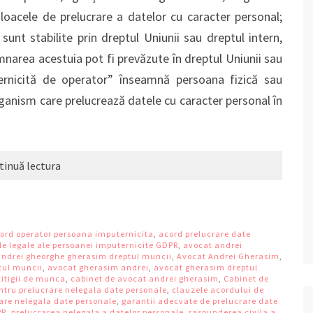
jloacele de prelucrare a datelor cu caracter personal;
 sunt stabilite prin dreptul Uniunii sau dreptul intern,
mnarea acestuia pot fi prevăzute în dreptul Uniunii sau
ernicită de operator” înseamnă persoana fizică sau
organism care prelucrează datele cu caracter personal în
tinuă lectura
ord operator persoana imputernicita
,
acord prelucrare date
ile legale ale persoanei imputernicite GDPR
,
avocat andrei
andrei gheorghe gherasim dreptul muncii
,
Avocat Andrei Gherasim
,
tul muncii
,
avocat gherasim andrei
,
avocat gherasim dreptul
itigii de munca
,
cabinet de avocat andrei gherasim
,
Cabinet de
entru prelucrare nelegala date personale
,
clauzele acordului de
are nelegala date personale
,
garantii adecvate de prelucrare date
PR
,
prelucrarea nelegala a datelor personale
,
raspunderea civila a