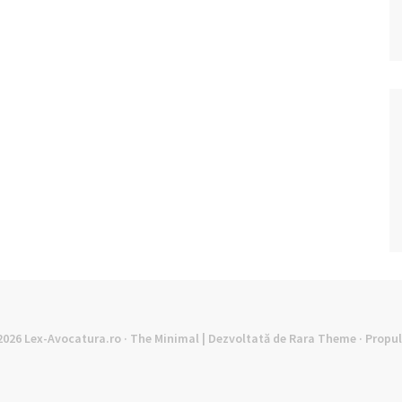
©2026
Lex-Avocatura.ro
· The Minimal | Dezvoltată de
Rara Theme
· Propu