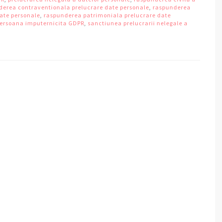
derea contraventionala prelucrare date personale
,
raspunderea
date personale
,
raspunderea patrimoniala prelucrare date
 persoana imputernicita GDPR
,
sanctiunea prelucrarii nelegale a