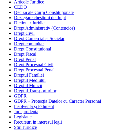
Articole Juridice
CEDO
Decizii ale Curții Constituționale
Dezlegare chestiuni de drept
Dictionar Juridic
Drept Administrativ (Contencios)
Drept Civil
Drept Comercial și Societar
Drept comunitar
Drept Constitutional
Drept Fiscal
Drept Penal
Drept Procesual Civil
Drept Procesual Penal
Dreptul Familiei
Dreptul Mediului
Dreptul Muncii
Dreptul Transporturilor
GDPR
GDPR – Protecția Datelor cu Caracter Personal
Insolvență și Faliment
Jurisprudenta
Legislatie
Recursuri în interesul legii
Stiri Juridice