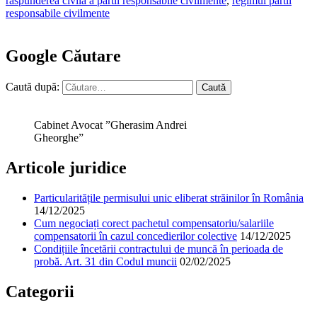
raspunderea civila a partii responsabile civilmente
,
regimul partii
responsabile civilmente
Google Căutare
Caută după:
Cabinet Avocat ”Gherasim Andrei
Gheorghe”
Articole juridice
Particularitățile permisului unic eliberat străinilor în România
14/12/2025
Cum negociați corect pachetul compensatoriu/salariile
compensatorii în cazul concedierilor colective
14/12/2025
Condițiile încetării contractului de muncă în perioada de
probă. Art. 31 din Codul muncii
02/02/2025
Categorii