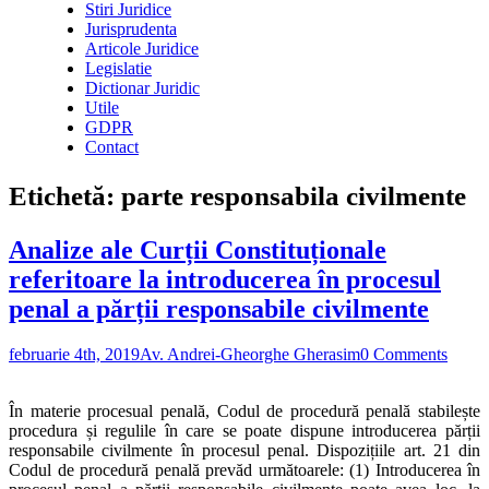
Stiri Juridice
Jurisprudenta
Articole Juridice
Legislatie
Dictionar Juridic
Utile
GDPR
Contact
Etichetă:
parte responsabila civilmente
Analize ale Curții Constituționale
referitoare la introducerea în procesul
penal a părții responsabile civilmente
februarie 4th, 2019
Av. Andrei-Gheorghe Gherasim
0 Comments
În materie procesual penală, Codul de procedură penală stabilește
procedura și regulile în care se poate dispune introducerea părții
responsabile civilmente în procesul penal. Dispozițiile art. 21 din
Codul de procedură penală prevăd următoarele: (1) Introducerea în