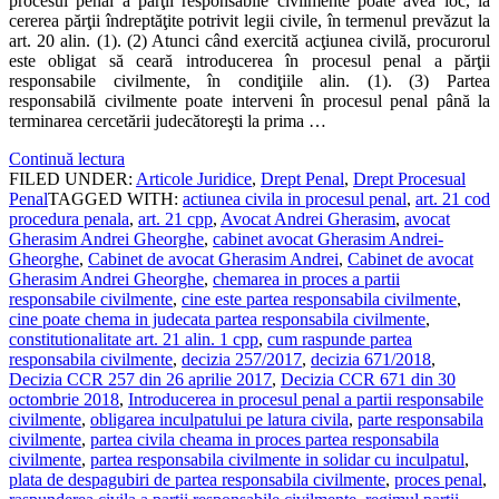
procesul penal a părţii responsabile civilmente poate avea loc, la
cererea părţii îndreptăţite potrivit legii civile, în termenul prevăzut la
art. 20 alin. (1). (2) Atunci când exercită acţiunea civilă, procurorul
este obligat să ceară introducerea în procesul penal a părţii
responsabile civilmente, în condiţiile alin. (1). (3) Partea
responsabilă civilmente poate interveni în procesul penal până la
terminarea cercetării judecătoreşti la prima …
Continuă lectura
FILED UNDER:
Articole Juridice
,
Drept Penal
,
Drept Procesual
Penal
TAGGED WITH:
actiunea civila in procesul penal
,
art. 21 cod
procedura penala
,
art. 21 cpp
,
Avocat Andrei Gherasim
,
avocat
Gherasim Andrei Gheorghe
,
cabinet avocat Gherasim Andrei-
Gheorghe
,
Cabinet de avocat Gherasim Andrei
,
Cabinet de avocat
Gherasim Andrei Gheorghe
,
chemarea in proces a partii
responsabile civilmente
,
cine este partea responsabila civilmente
,
cine poate chema in judecata partea responsabila civilmente
,
constitutionalitate art. 21 alin. 1 cpp
,
cum raspunde partea
responsabila civilmente
,
decizia 257/2017
,
decizia 671/2018
,
Decizia CCR 257 din 26 aprilie 2017
,
Decizia CCR 671 din 30
octombrie 2018
,
Introducerea in procesul penal a partii responsabile
civilmente
,
obligarea inculpatului pe latura civila
,
parte responsabila
civilmente
,
partea civila cheama in proces partea responsabila
civilmente
,
partea responsabila civilmente in solidar cu inculpatul
,
plata de despagubiri de partea responsabila civilmente
,
proces penal
,