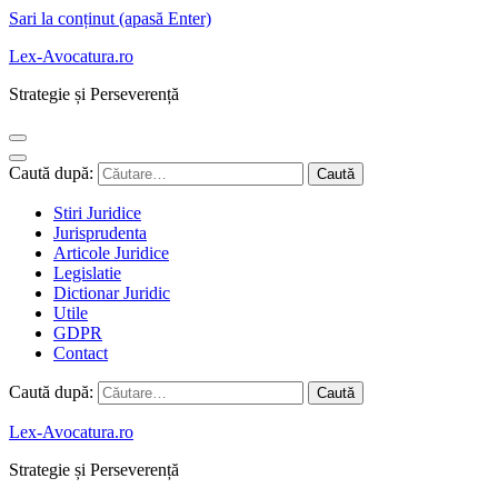
Sari la conținut (apasă Enter)
Lex-Avocatura.ro
Strategie și Perseverență
Caută după:
Stiri Juridice
Jurisprudenta
Articole Juridice
Legislatie
Dictionar Juridic
Utile
GDPR
Contact
Caută după:
Lex-Avocatura.ro
Strategie și Perseverență