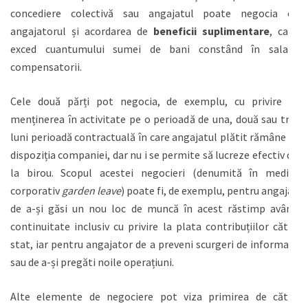
concediere colectivă sau angajatul poate negocia cu
angajatorul și acordarea de
beneficii suplimentare
, care
exced cuantumului sumei de bani constând în salarii
compensatorii.
Cele două părți pot negocia, de exemplu, cu privire la
menținerea în activitate pe o perioadă de una, două sau trei
luni perioadă contractuală în care angajatul plătit rămâne la
dispoziția companiei, dar nu i se permite să lucreze efectiv de
la birou. Scopul acestei negocieri (denumită în mediul
corporativ
garden leave
) poate fi, de exemplu, pentru angajat
de a-și găsi un nou loc de muncă în acest răstimp având
continuitate inclusiv cu privire la plata contribuțiilor către
stat, iar pentru angajator de a preveni scurgeri de informații
sau de a-și pregăti noile operațiuni.
Alte elemente de negociere pot viza primirea de către