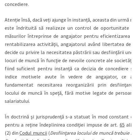
concediere.
Atenție însă, dacă veți ajunge în instanță, aceasta din urmă nu
este îndrituită să realizeze un control de oportunitate al
măsurilor întreprinse de angajator pentru eficientizarea şi
rentabilizarea activităţii, angajatorul având libertatea de a
decide cu privire la necesitatea păstrării sau desfiinţării unor
locuri de muncă în funcţie de nevoile concrete ale societăţii,
fiind suficient pentru instanţă ca decizia de concediere să
indice motivele avute în vedere de angajator, ce au
fundamentat necesitarea reorganizării prin desfiinţarea
locului de muncă în speţă, fără motive legate de persoana
salariatului.
În doctrină şi jurisprudenţă s-a statuat în mod constant că
pentru a reţine îndeplinirea condiţiei impuse de art.
65
alin.
(2) din
Codul muncii
(
Desfiinţarea locului de muncă trebuie să