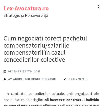
Sari
Lex-Avocatura.ro
la
Strategie și Perseverență
conținut
(apasă
Enter)
Cum negociați corect pachetul
compensatoriu/salariile
compensatorii în cazul
concedierilor colective
DECEMBRIE 14TH, 2025
AV. ANDREI-GHEORGHE GHERASIM
0 COMMENTS
În contextul concedierilor actuale, unii angajatori oferă
posibilitatea salariaților
să înceteze contractul individual
de muncă prin acordul părților
, dacă nu există alte variante