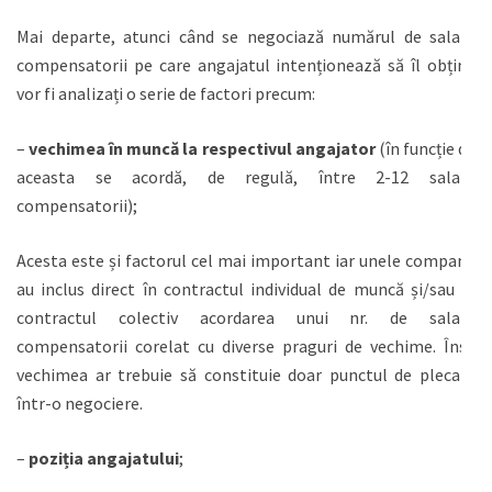
Mai departe, atunci când se negociază numărul de salarii
compensatorii pe care angajatul intenționează să îl obțină
vor fi analizați o serie de factori precum:
–
vechimea în muncă la respectivul angajator
(în funcție de
aceasta se acordă, de regulă, între 2-12 salarii
compensatorii);
Acesta este și factorul cel mai important iar unele companii
au inclus direct în contractul individual de muncă și/sau în
contractul colectiv acordarea unui nr. de salarii
compensatorii corelat cu diverse praguri de vechime. Însă
vechimea ar trebuie să constituie doar punctul de plecare
într-o negociere.
–
poziția angajatului
;