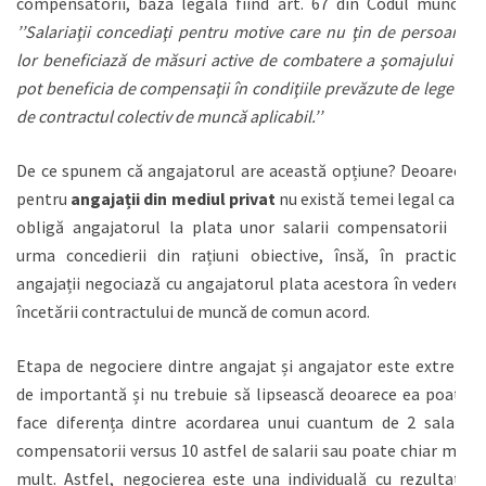
compensatorii, baza legală fiind art. 67 din Codul muncii:
’’Salariaţii concediaţi pentru motive care nu ţin de persoana
lor beneficiază de măsuri active de combatere a şomajului şi
pot beneficia de compensaţii în condiţiile prevăzute de lege şi
de contractul colectiv de muncă aplicabil.’’
De ce spunem că angajatorul are această opțiune? Deoarece
pentru
angajații din mediul privat
nu există temei legal care
obligă angajatorul la plata unor salarii compensatorii în
urma concedierii din rațiuni obiective, însă, în practică,
angajații negociază cu angajatorul plata acestora în vederea
încetării contractului de muncă de comun acord.
Etapa de negociere dintre angajat și angajator este extrem
de importantă și nu trebuie să lipsească deoarece ea poate
face diferența dintre acordarea unui cuantum de 2 salarii
compensatorii versus 10 astfel de salarii sau poate chiar mai
mult. Astfel, negocierea este una individuală cu rezultate