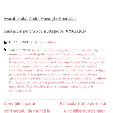
Avocat titular, Andrei Gheorghe Gherasim
Sună acum pentru o consultație: tel. 0756232614
FILED UNDER:
Articole Juridice
TAGGED WITH:
Av. Andrei Gherasim
,
avocat Bucuresti litigii de
munca
,
avocat dreptul muncii Andrei Gherasim
,
avocat
gherasim andrei
,
avocat gherasim dreptul muncii
,
avocat muncii
Gherasim
,
Cabinet de avocat Gherasim Andrei Gheorghe
,
cate
salarii compennsatorii pot primi la concediere
,
ce cuprind
salariile compensatorii
,
ce cuprinde pachetul compensatoriu
,
ce
pot cere de la angajator cand ma concediaza
,
concediere
abuziva
,
concediere angajati
,
concediere colectivă
,
concediere
IT
,
despagubiri concediere
,
disponibilizare
,
încetare prin acord
,
negociere
,
OUG 98/1999
,
pachet compensatoriu
,
salarii
compensatorii
Condițiile încetării
Particularitățile permisului
Navigare
contractului de muncă în
unic eliberat străinilor în