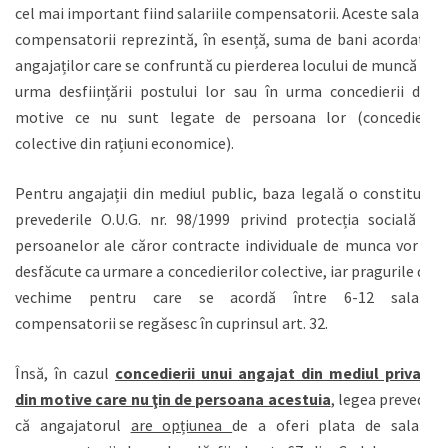
cel mai important fiind salariile compensatorii. Aceste salarii
compensatorii reprezintă, în esență, suma de bani acordată
angajaților care se confruntă cu pierderea locului de muncă în
urma desființării postului lor sau în urma concedierii din
motive ce nu sunt legate de persoana lor (concedieri
colective din rațiuni economice).
Pentru angajații din mediul public, baza legală o constituie
prevederile O.U.G. nr. 98/1999 privind protecția socială a
persoanelor ale căror contracte individuale de munca vor fi
desfăcute ca urmare a concedierilor colective, iar pragurile de
vechime pentru care se acordă între 6-12 salarii
compensatorii se regăsesc în cuprinsul art. 32.
Însă, în cazul
concedierii unui angajat din mediul privat,
din motive care nu ţin de persoana acestuia
, legea prevede
că angajatorul
are opțiunea
de a oferi plata de salarii