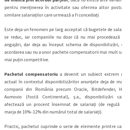
pentru menținerea în activitate sau oferirea altor posturi
similare salariaților care urmează a fi concediați.
Este deja un fenomen pe larg acceptat că bugetele de salarii
se reduc, iar companiile nu doar că nu mai procedează la
angajări, dar deja au început schema de disponibilizări, cu
acordarea sau nu a unor pachete compensatorii mai mult sau
mai puțin competitive.
Pachetul compensatoriu
a devenit un subiect extrem de
actual în contextul disponibilizărilor anunțate deja de mari
companii din România precum Oracle, Bitdefender, HP,
Aumovio (fostă Continental), ș.a., disponibilizări care
afectează un procent însemnat de salariați (de regulă în
marja de 10%-12% din numărul total de salariați).
Practic, pachetul cuprinde o serie de elemente printre care