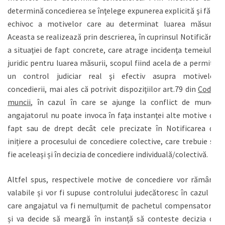
determină concedierea se înţelege expunerea explicită şi fără
echivoc a motivelor care au determinat luarea măsurii.
Aceasta se realizează prin descrierea, în cuprinsul Notificării,
a situaţiei de fapt concrete, care atrage incidenţa temeiului
juridic pentru luarea măsurii, scopul fiind acela de a permite
un control judiciar real şi efectiv asupra motivelor
concedierii, mai ales că potrivit dispoziţiilor art.79 din
Codul
muncii
, în cazul în care se ajunge la conflict de muncă
angajatorul nu poate invoca în faţa instanţei alte motive de
fapt sau de drept decât cele precizate în Notificarea de
inițiere a procesului de concediere colective, care trebuie să
fie aceleași și în decizia de concediere individuală/colectivă.
Altfel spus, respectivele motive de concediere vor rămâne
valabile și vor fi supuse controlului judecătoresc în cazul în
care angajatul va fi nemulțumit de pachetul compensatoriu
și va decide să meargă în instanță să conteste decizia de