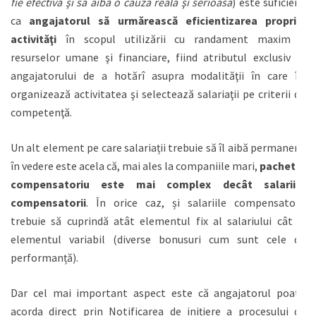
fie efectivă şi să aibă o cauză reală şi serioasă
) este suficient
ca
angajatorul să urmărească eficientizarea propriei
activităţi
în scopul utilizării cu randament maxim a
resurselor umane şi financiare, fiind atributul exclusiv al
angajatorului de a hotărî asupra modalităţii în care îşi
organizează activitatea şi selectează salariaţii pe criterii de
competenţă.
Un alt element pe care salariații trebuie să îl aibă permanent
în vedere este acela că, mai ales la companiile mari,
pachetul
compensatoriu este mai complex decât salariile
compensatorii
. În orice caz, și salariile compensatorii
trebuie să cuprindă atât elementul fix al salariului cât și
elementul variabil (diverse bonusuri cum sunt cele de
performanță).
Dar cel mai important aspect este că angajatorul poate
acorda direct prin Notificarea de inițiere a procesului de