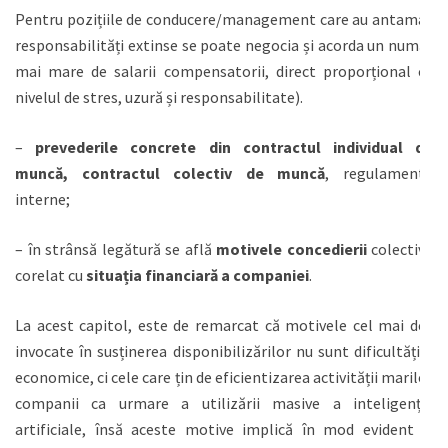
Pentru pozițiile de conducere/management care au antamat
responsabilități extinse se poate negocia și acorda un număr
mai mare de salarii compensatorii, direct proporțional cu
nivelul de stres, uzură și responsabilitate).
–
prevederile concrete din contractul individual de
muncă, contractul colectiv de muncă
, regulamente
interne;
– în strânsă legătură se află
motivele concedierii
colective
corelat cu
situația financiară a companiei
.
La acest capitol, este de remarcat că motivele cel mai des
invocate în susținerea disponibilizărilor nu sunt dificultățile
economice, ci cele care țin de eficientizarea activității marilor
companii ca urmare a utilizării masive a inteligenței
artificiale, însă aceste motive implică în mod evident și