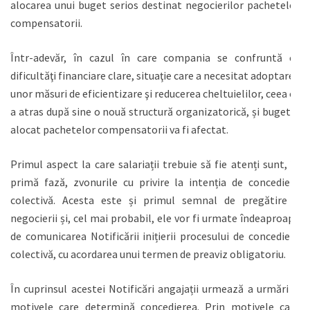
alocarea unui buget serios destinat negocierilor pachetelor
compensatorii.
Într-adevăr, în cazul în care compania se confruntă cu
dificultăţi financiare clare, situaţie care a necesitat adoptarea
unor măsuri de eficientizare şi reducerea cheltuielilor, ceea ce
a atras după sine o nouă structură organizatorică, și bugetul
alocat pachetelor compensatorii va fi afectat.
Primul aspect la care salariații trebuie să fie atenți sunt, în
primă fază, zvonurile cu privire la intenția de concediere
colectivă. Acesta este și primul semnal de pregătire a
negocierii și, cel mai probabil, ele vor fi urmate îndeaproape
de comunicarea Notificării inițierii procesului de concediere
colectivă, cu acordarea unui termen de preaviz obligatoriu.
În cuprinsul acestei Notificări angajații urmează a urmări și
motivele care determină concedierea. Prin motivele care