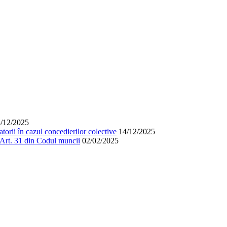
/12/2025
orii în cazul concedierilor colective
14/12/2025
. Art. 31 din Codul muncii
02/02/2025