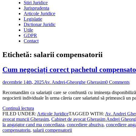
Stiri Juridice
Jurisprudenta
Articole Juridice
Legislatie
Dictionar Juridic
Utile
GDPR
Contact
Etichetă:
salarii compensatorii
Cum negociați corect pachetul compensatori
decembrie 14th, 2025
Av. Andrei-Gheorghe Gherasim
0 Comments
Recomandăm ca salariații care se confruntă cu iminența disponibilizărilo
negocierii individuale în urma căreia care salariatul să primească un
Continuă lectura
FILED UNDER:
Articole Juridice
TAGGED WITH:
Av. Andrei Ghe
avocat muncii Gherasim
,
Cabinet de avocat Gherasim Andrei Gheorg
la angajator cand ma concediaza
,
concediere abuziva
,
concediere anga
compensatoriu
,
salarii compensatorii