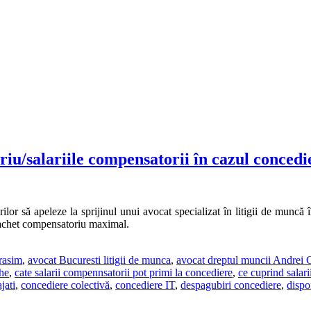
u/salariile compensatorii în cazul concedie
r să apeleze la sprijinul unui avocat specializat în litigii de muncă în ve
 pachet compensatoriu maximal.
rasim
,
avocat Bucuresti litigii de munca
,
avocat dreptul muncii Andrei
he
,
cate salarii compennsatorii pot primi la concediere
,
ce cuprind salari
jati
,
concediere colectivă
,
concediere IT
,
despagubiri concediere
,
dispo