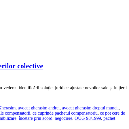
rilor colective
derea identificării soluției juridice ajustate nevoilor sale și inițierii
 Gherasim
,
avocat gherasim andrei
,
avocat gherasim dreptul muncii
,
ile compensatorii
,
ce cuprinde pachetul compensatoriu
,
ce pot cere de
nibilizare
,
încetare prin acord
,
negociere
,
OUG 98/1999
,
pachet