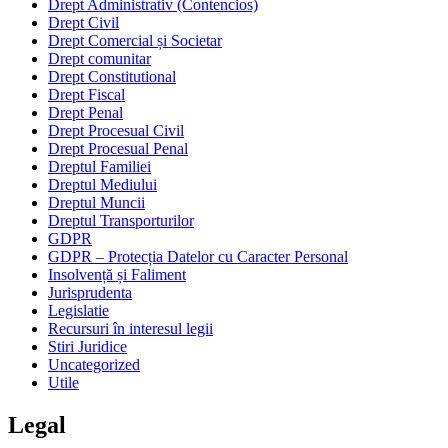
Drept Administrativ (Contencios)
Drept Civil
Drept Comercial și Societar
Drept comunitar
Drept Constitutional
Drept Fiscal
Drept Penal
Drept Procesual Civil
Drept Procesual Penal
Dreptul Familiei
Dreptul Mediului
Dreptul Muncii
Dreptul Transporturilor
GDPR
GDPR – Protecția Datelor cu Caracter Personal
Insolvență și Faliment
Jurisprudenta
Legislatie
Recursuri în interesul legii
Stiri Juridice
Uncategorized
Utile
Legal