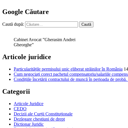
Google Căutare
Caută după:
Cabinet Avocat ”Gherasim Andrei
Gheorghe”
Articole juridice
Particularitățile permisului unic eliberat străinilor în România
14
Cum negociați corect pachetul compensatoriu/salariile compensat
Condițiile încetării contractului de muncă în perioada de probă
Categorii
Articole Juridice
CEDO
Decizii ale Curții Constituționale
Dezlegare chestiuni de drept
Dictionar Juridic