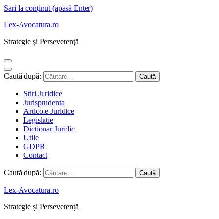
Sari la conținut (apasă Enter)
Lex-Avocatura.ro
Strategie și Perseverență
Caută după:
Stiri Juridice
Jurisprudenta
Articole Juridice
Legislatie
Dictionar Juridic
Utile
GDPR
Contact
Caută după:
Lex-Avocatura.ro
Strategie și Perseverență