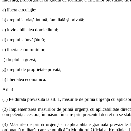
a) libera circulaţie;
b) dreptul la viaţă intimă, familială şi privată;
c) inviolabilitatea domiciliului;
d) dreptul la învăţătură;
e) libertatea întrunirilor;
f) dreptul la grevă;
g) dreptul de proprietate privată;
h) libertatea economică.
Art. 3
(1) Pe durata prevăzută la art. 1, măsurile de primă urgenţă cu aplicabili
(2) Implementarea măsurilor de primă urgenţă cu aplicabilitate directă,
competenţa acestora, în măsura în care prin prezentul decret nu se stabil
(3) Măsurile de primă urgenţă cu aplicabilitate graduală prevăzute la
ordonanţă militară, care se publică în Monitorul Oficial al României, P