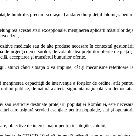
ţile limitrofe, precum şi oraşul Ţăndărei din judeţul Ialomiţa, pentru
elungirea acestei stări excepţionale, menţinerea aplicării măsurilor deja
rea crizei,
ozitive medicale sau de alte produse necesare în contextul gestionării
de urgenţa demersurilor, de volatilitatea preţurilor oferite de piaţă şi
cilă, acceptarea şi transferul bunurilor oferite,
egii, atunci când situaţia o va impune, cât şi mecanisme referitoare la
 menţinerea capacităţii de intervenţie a forţelor de ordine, atât pentru
sa ordinii publice, de natură a afecta siguranţa naţională sau democraţia
 sau restrictiv destinate protejării populaţiei României, este necesară
turi care asigură servicii esenţiale pentru populaţie, stat şi operatorii
re, obiective de interes major pentru instituţiile statului,
e pandemia de COVID-19 şi că, în egală măsură, sunt necesare pentru a