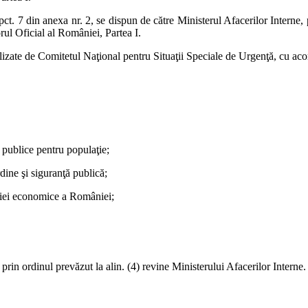
ct. 7 din anexa nr. 2, se dispun de către Ministerul Afacerilor Interne, p
rul Oficial al României, Partea I.
ealizate de Comitetul Naţional pentru Situaţii Speciale de Urgenţă, cu aco
ţi publice pentru populaţie;
dine şi siguranţă publică;
uaţiei economice a României;
prin ordinul prevăzut la alin. (4) revine Ministerului Afacerilor Interne.