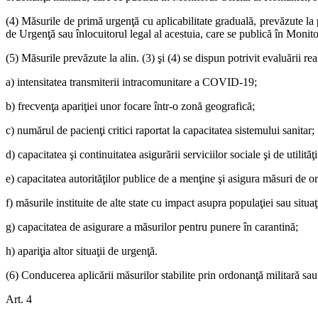
(4) Măsurile de primă urgenţă cu aplicabilitate graduală, prevăzute la p
de Urgenţă sau înlocuitorul legal al acestuia, care se publică în Monito
(5) Măsurile prevăzute la alin. (3) şi (4) se dispun potrivit evaluării r
a) intensitatea transmiterii intracomunitare a COVID-19;
b) frecvenţa apariţiei unor focare într-o zonă geografică;
c) numărul de pacienţi critici raportat la capacitatea sistemului sanitar;
d) capacitatea şi continuitatea asigurării serviciilor sociale şi de utilită
e) capacitatea autorităţilor publice de a menţine şi asigura măsuri de or
f) măsurile instituite de alte state cu impact asupra populaţiei sau sit
g) capacitatea de asigurare a măsurilor pentru punere în carantină;
h) apariţia altor situaţii de urgenţă.
(6) Conducerea aplicării măsurilor stabilite prin ordonanţă militară sau 
Art. 4