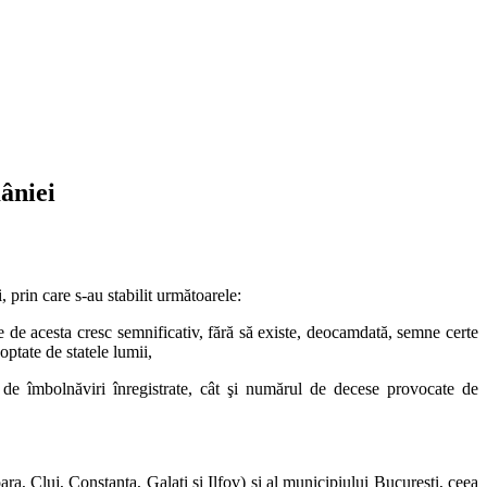
âniei
 prin care s-au stabilit următoarele:
e acesta cresc semnificativ, fără să existe, deocamdată, semne certe
optate de statele lumii,
 de îmbolnăviri înregistrate, cât şi numărul de decese provocate de
, Cluj, Constanţa, Galaţi şi Ilfov) şi al municipiului Bucureşti, ceea