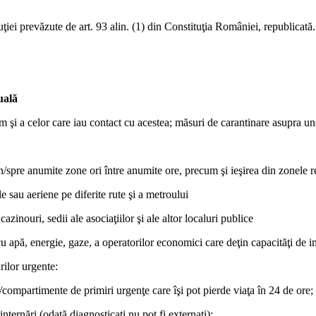
uţiei prevăzute de art. 93 alin. (1) din Constituţia României, republicată.
uală
m şi a celor care iau contact cu acestea; măsuri de carantinare asupra uno
în/spre anumite zone ori între anumite ore, precum şi ieşirea din zonele 
le sau aeriene pe diferite rute şi a metroului
azinouri, sedii ale asociaţiilor şi ale altor localuri publice
e cu apă, energie, gaze, a operatorilor economici care deţin capacităţi de i
rilor urgente:
ţe/compartimente de primiri urgenţe care îşi pot pierde viaţa în 24 de ore;
 internări (odată diagnosticaţi nu pot fi externaţi);