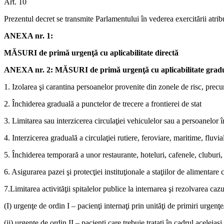
Art. 10
Prezentul decret se transmite Parlamentului în vederea exercitării atrib
ANEXA nr. 1:
MĂSURI de primă urgenţă cu aplicabilitate directă
ANEXA nr. 2: MĂSURI de primă urgenţă cu aplicabilitate grad
1. Izolarea şi carantina persoanelor provenite din zonele de risc, precu
2. Închiderea graduală a punctelor de trecere a frontierei de stat
3. Limitarea sau interzicerea circulaţiei vehiculelor sau a persoanelor 
4. Interzicerea graduală a circulaţiei rutiere, feroviare, maritime, fluvia
5. Închiderea temporară a unor restaurante, hoteluri, cafenele, cluburi, c
6. Asigurarea pazei şi protecţiei instituţionale a staţiilor de alimentar
7.Limitarea activităţii spitalelor publice la internarea şi rezolvarea cazu
(I) urgenţe de ordin I – pacienţi internaţi prin unităţi de primiri urgen
(ii) urgenţe de ordin II – pacienţi care trebuie trataţi în cadrul aceleiaşi