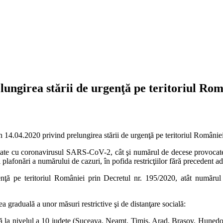
lungirea stării de urgenţă pe teritoriul Rom
 14.04.2020 privind prelungirea stării de urgenţă pe teritoriul României,
ate cu coronavirusul SARS-CoV-2, cât şi numărul de decese provocate d
 plafonări a numărului de cazuri, în pofida restricţiilor fără precedent ad
genţă pe teritoriul României prin Decretul nr. 195/2020, atât numărul
a graduală a unor măsuri restrictive şi de distanţare socială:
 la nivelul a 10 judeţe (Suceava, Neamţ, Timiş, Arad, Braşov, Hunedoara