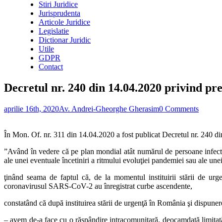
Stiri Juridice
Jurisprudenta
Articole Juridice
Legislatie
Dictionar Juridic
Utile
GDPR
Contact
Decretul nr. 240 din 14.04.2020 privind pre
aprilie 16th, 2020
Av. Andrei-Gheorghe Gherasim
0 Comments
În Mon. Of. nr. 311 din 14.04.2020 a fost publicat Decretul nr. 240 din
”Având în vedere că pe plan mondial atât numărul de persoane infect
ale unei eventuale încetiniri a ritmului evoluţiei pandemiei sau ale unei
ţinând seama de faptul că, de la momentul instituirii stării de ur
coronavirusul SARS-CoV-2 au înregistrat curbe ascendente,
constatând că după instituirea stării de urgenţă în România şi dispunere
– avem de-a face cu o răspândire intracomunitară, deocamdată limitată