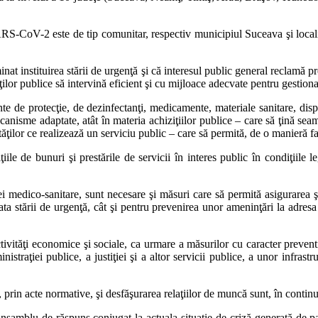
RS-CoV-2 este de tip comunitar, respectiv municipiul Suceava şi localită
at instituirea stării de urgenţă şi că interesul public general reclamă pr
lor publice să intervină eficient şi cu mijloace adecvate pentru gestiona
e de protecţie, de dezinfectanţi, medicamente, materiale sanitare, disp
sme adaptate, atât în materia achiziţiilor publice – care să ţină seama 
tităţilor ce realizează un serviciu public – care să permită, de o manieră fa
le de bunuri şi prestările de servicii în interes public în condiţiile l
i medico-sanitare, sunt necesare şi măsuri care să permită asigurarea şi
urata stării de urgenţă, cât şi pentru prevenirea unor ameninţări la adre
vităţi economice şi sociale, ca urmare a măsurilor cu caracter preventiv
traţiei publice, a justiţiei şi a altor servicii publice, a unor infrastruc
 prin acte normative, şi desfăşurarea relaţiilor de muncă sunt, în continua
 ansamblu de răspuns conjugat la actuala situaţie de criză generată d