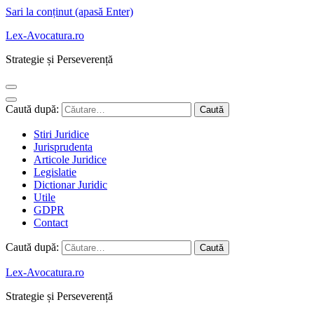
Sari la conținut (apasă Enter)
Lex-Avocatura.ro
Strategie și Perseverență
Caută după:
Stiri Juridice
Jurisprudenta
Articole Juridice
Legislatie
Dictionar Juridic
Utile
GDPR
Contact
Caută după:
Lex-Avocatura.ro
Strategie și Perseverență