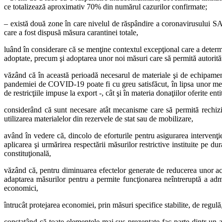
ce totalizează aproximativ 70% din numărul cazurilor confirmate;
– există două zone în care nivelul de răspândire a coronavirusului SA
care a fost dispusă măsura carantinei totale,
luând în considerare că se menţine contextul excepţional care a determin
adoptate, precum şi adoptarea unor noi măsuri care să permită autorităţi
văzând că în această perioadă necesarul de materiale şi de echipament
pandemiei de COVID-19 poate fi cu greu satisfăcut, în lipsa unor mecani
de restricţiile impuse la export -, cât şi în materia donaţiilor oferite en
considerând că sunt necesare atât mecanisme care să permită rechiziţii
utilizarea materialelor din rezervele de stat sau de mobilizare,
având în vedere că, dincolo de eforturile pentru asigurarea intervenţie
aplicarea şi urmărirea respectării măsurilor restrictive instituite pe d
constituţională,
văzând că, pentru diminuarea efectelor generate de reducerea unor acti
adaptarea măsurilor pentru a permite funcţionarea neîntreruptă a adminis
economici,
întrucât protejarea economiei, prin măsuri specifice stabilite, de regulă,
constatând că toate elementele mai sus prezentate fac parte dintr-un