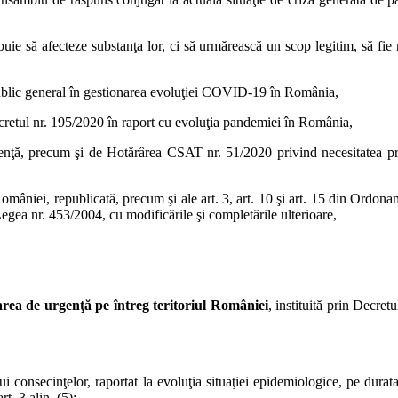
buie să afecteze substanţa lor, ci să urmărească un scop legitim, să fie
l public general în gestionarea evoluţiei COVID-19 în România,
ecretul nr. 195/2020 în raport cu evoluţia pandemiei în România,
nţă, precum şi de Hotărârea CSAT nr. 51/2020 privind necesitatea prelun
a României, republicată, precum şi ale art. 3, art. 10 şi art. 15 din Ordo
Legea nr. 453/2004, cu modificările şi completările ulterioare,
tarea de urgenţă pe întreg teritoriul României
, instituită prin Decret
consecinţelor, raportat la evoluţia situaţiei epidemiologice, pe durata
t. 3 alin. (5):