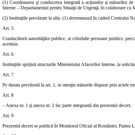
(1) Coordonarea şi conducerea integrată a acţiunilor şi măsurilor de
Interne – Departamentul pentru Situaţii de Urgenţă, în colaborare cu Mi
(2) Instituţiile prevăzute la alin. (1) desemnează în cadrul Centrului 
Art. 5
Conducătorii autorităţilor publice, ai celorlalte persoane juridice, prec
acestuia.
Art. 6
Instituţiile sprijină structurile Ministerului Afacerilor Interne, la solici
Art. 7
Pe durata prevăzută la art. 1, se menţin măsurile dispuse prin actele e
Art. 8
– Anexa nr. 1 şi anexa nr. 2 fac parte integrantă din prezentul decret.
Art. 9
Prezentul decret se publică în Monitorul Oficial al României, Partea I, 