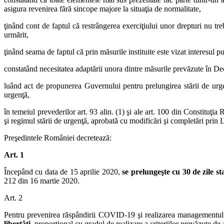
asigura revenirea fără sincope majore la situaţia de normalitate,
ţinând cont de faptul că restrângerea exerciţiului unor drepturi nu tre
urmărit,
ţinând seama de faptul că prin măsurile instituite este vizat interesu
constatând necesitatea adaptării unora dintre măsurile prevăzute în D
luând act de propunerea Guvernului pentru prelungirea stării de urge
urgenţă,
în temeiul prevederilor art. 93 alin. (1) şi ale art. 100 din Constituţi
şi regimul stării de urgenţă, aprobată cu modificări şi completări prin 
Preşedintele României decretează:
Art. 1
Începând cu data de 15 aprilie 2020,
se prelungeşte cu 30 de zile s
212 din 16 martie 2020.
Art. 2
Pentru prevenirea răspândirii COVID-19 şi realizarea managementului 
libertăţi
, proporţional cu gradul de realizare a criteriilor prevăzute de ar