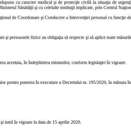
 răspuns cu caracter medical şi de protecţie civilă la situaţia de urge
nisterul Sănătăţii şi cu celelalte instituţii implicate, prin Centrul Naţi
Naţional de Coordonare şi Conducere a Intervenţiei personal cu funcţie de
um şi persoanele fizice au obligaţia să respecte şi să aplice toate măsuril
tarea acestuia, în îndeplinirea misiunilor, conform legislaţiei în vigoare.
mise pentru punerea în executare a Decretului nr. 195/2020, în măsura în 
şi intră în vigoare la data de 15 aprilie 2020.