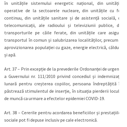
în unitățile sistemului energetic național, din unitățile
operative de la sectoarele nucleare, din unitățile cu foc
continuu, din unitățile sanitare și de asistență socială, de
telecomunicații, ale radioului și televiziunii publice, din
transporturile pe căile ferate, din unitățile care asigură
transportul în comun și salubrizarea localităților, precum și
aprovizionarea populației cu gaze, energie electrică, căldură
și apă.
Art. 37 – Prin excepție de la prevederile Ordonanței de urgență
a Guvernului nr. 111/2010 privind concediul și indemnizația
lunară pentru creșterea copiilor, persoana îndreptățită își
păstrează stimulentul de inserție, în situația pierderii locului
de muncă ca urmare a efectelor epidemiei COVID-19.
Art. 38 – Cererile pentru acordarea beneficiilor și prestațiilor
sociale pot fi depuse inclusiv pe cale electronică.