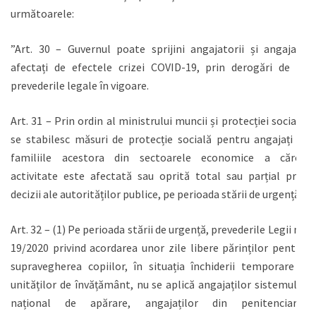
următoarele:
”Art. 30 – Guvernul poate sprijini angajatorii și angajații
afectați de efectele crizei COVID-19, prin derogări de la
prevederile legale în vigoare.
Art. 31 – Prin ordin al ministrului muncii și protecției sociale
se stabilesc măsuri de protecție socială pentru angajați și
familiile acestora din sectoarele economice a căror
activitate este afectată sau oprită total sau parțial prin
decizii ale autorităților publice, pe perioada stării de urgență.
Art. 32 – (1) Pe perioada stării de urgență, prevederile Legii nr.
19/2020 privind acordarea unor zile libere părinților pentru
supravegherea copiilor, în situația închiderii temporare a
unităților de învățământ, nu se aplică angajaților sistemului
național de apărare, angajaților din penitenciare,