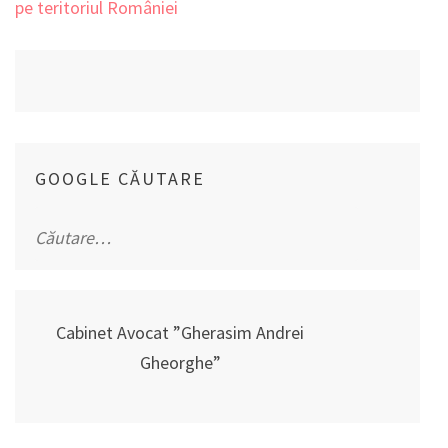
articole
pe teritoriul României
GOOGLE CĂUTARE
Caută
după:
Cabinet Avocat ”Gherasim Andrei
Gheorghe”