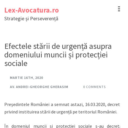
Sari
Lex-Avocatura.ro
la
Strategie și Perseverență
conținut
(apasă
Enter)
Efectele stării de urgență asupra
domeniului muncii și protecției
sociale
MARTIE 16TH, 2020
AV. ANDREI-GHEORGHE GHERASIM
0 COMMENTS
Președintele României a semnat astazi, 16.03.2020, decretul
privind instituirea stării de urgență pe teritoriul României.
În domeniul muncii și protecției sociale s-au decretat