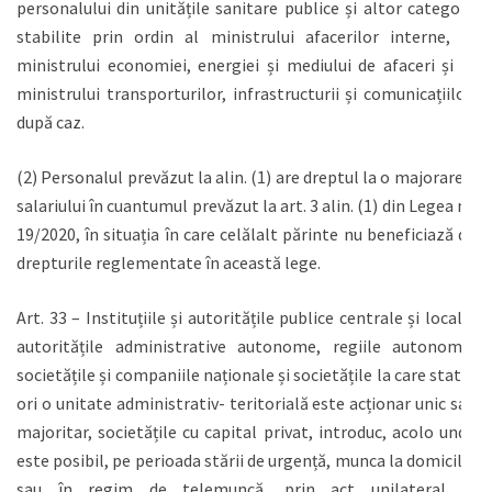
personalului din unitățile sanitare publice și altor categorii
stabilite prin ordin al ministrului afacerilor interne, al
ministrului economiei, energiei și mediului de afaceri și al
ministrului transporturilor, infrastructurii și comunicațiilor,
după caz.
(2) Personalul prevăzut la alin. (1) are dreptul la o majorare a
salariului în cuantumul prevăzut la art. 3 alin. (1) din Legea nr.
19/2020, în situația în care celălalt părinte nu beneficiază de
drepturile reglementate în această lege.
Art. 33 – Instituțiile și autoritățile publice centrale și locale,
autoritățile administrative autonome, regiile autonome,
societățile și companiile naționale și societățile la care statul
ori o unitate administrativ- teritorială este acționar unic sau
majoritar, societățile cu capital privat, introduc, acolo unde
este posibil, pe perioada stării de urgență, munca la domiciliu
sau în regim de telemuncă, prin act unilateral al