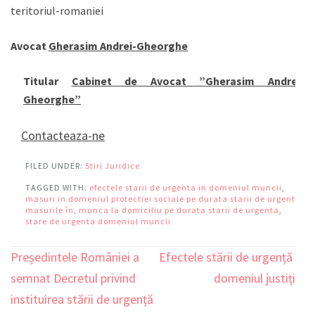
teritoriul-romaniei
Avocat
Gherasim Andrei-Gheorghe
Titular
Cabinet de Avocat ”Gherasim Andrei-
Gheorghe”
Contacteaza-ne
FILED UNDER:
Stiri Juridice
TAGGED WITH:
efectele starii de urgenta in domeniul muncii
,
masuri in domeniul protectiei sociale pe durata starii de urgenta
,
masurile în
,
munca la domiciliu pe durata starii de urgenta
,
stare de urgenta domeniul muncii
Președintele României a
Efectele stării de urgență în
Navigare
semnat Decretul privind
domeniul justiției
în
instituirea stării de urgență