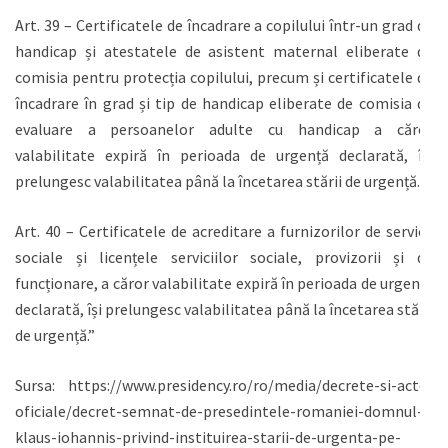
Art. 39 – Certificatele de încadrare a copilului într-un grad de
handicap și atestatele de asistent maternal eliberate de
comisia pentru protecția copilului, precum și certificatele de
încadrare în grad și tip de handicap eliberate de comisia de
evaluare a persoanelor adulte cu handicap a căror
valabilitate expiră în perioada de urgență declarată, își
prelungesc valabilitatea până la încetarea stării de urgență.
Art. 40 – Certificatele de acreditare a furnizorilor de servicii
sociale și licențele serviciilor sociale, provizorii și de
funcționare, a căror valabilitate expiră în perioada de urgență
declarată, își prelungesc valabilitatea până la încetarea stării
de urgență.”
Sursa: https://www.presidency.ro/ro/media/decrete-si-acte-
oficiale/decret-semnat-de-presedintele-romaniei-domnul-
klaus-iohannis-privind-instituirea-starii-de-urgenta-pe-