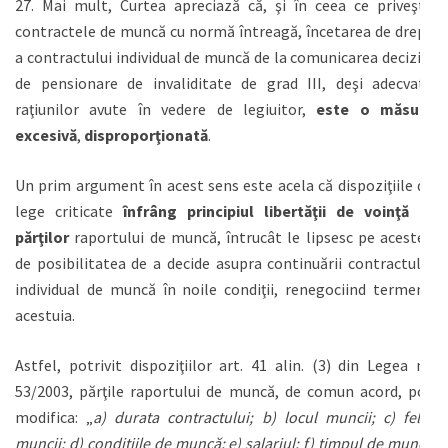
27. Mai mult, Curtea apreciază că, şi în ceea ce priveşte
contractele de muncă cu normă întreagă, încetarea de drept
a contractului individual de muncă de la comunicarea deciziei
de pensionare de invaliditate de grad III, deşi adecvată
raţiunilor avute în vedere de legiuitor,
este o măsură
excesivă
,
disproporţionată
.
Un prim argument în acest sens este acela că dispoziţiile de
lege criticate
înfrâng principiul libertăţii de voinţă al
părţilor
raportului de muncă, întrucât le lipsesc pe acestea
de posibilitatea de a decide asupra continuării contractului
individual de muncă în noile condiţii, renegociind termenii
acestuia.
Astfel, potrivit dispoziţiilor art. 41 alin. (3) din Legea nr.
53/2003, părţile raportului de muncă, de comun acord, pot
modifica: „
a) durata contractului; b) locul muncii; c) felul
muncii; d) condiţiile de muncă; e) salariul; f) timpul de muncă