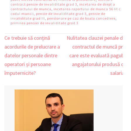
contract pensie de invaliditate grad 3
,
incetarea de drept a
contractului de munca
,
incetarea raportului de munca 56 lit c
codul muncii
,
pensie de invaliditate grad 3
,
pensie de
invaliditate grad III
,
pensionare pe caz de boala concediere
,
primirea pensiei de invaliditate grad 3
Ce trebuie să conțină
Nulitatea clauzei penale din
Navigare
acordurile de prelucrare a
contractul de muncă prin
în
datelor personale dintre
care este evaluată paguba
articole
operatori și persoane
angajatorului produsă de
împuternicite?
salariat