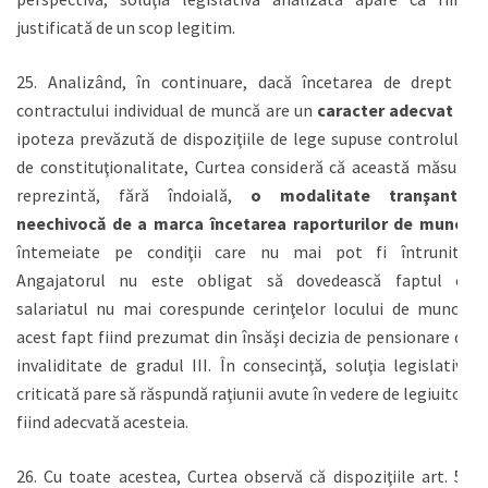
justificată de un scop legitim.
25. Analizând, în continuare, dacă încetarea de drept a
contractului individual de muncă are un
caracter adecvat
în
ipoteza prevăzută de dispoziţiile de lege supuse controlului
de constituţionalitate, Curtea consideră că această măsură
reprezintă, fără îndoială,
o modalitate tranşantă,
neechivocă de a marca încetarea raporturilor de muncă
întemeiate pe condiţii care nu mai pot fi întrunite.
Angajatorul nu este obligat să dovedească faptul că
salariatul nu mai corespunde cerinţelor locului de muncă,
acest fapt fiind prezumat din însăşi decizia de pensionare de
invaliditate de gradul III. În consecinţă, soluţia legislativă
criticată pare să răspundă raţiunii avute în vedere de legiuitor,
fiind adecvată acesteia.
26. Cu toate acestea, Curtea observă că dispoziţiile art. 56