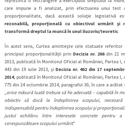
reprezintă o restrângere a exerciţiului dreptului la muncă,
care impune a fi analizat, prin efectuarea unui test de
proporţionalitate, dacă această soluţie legislativă este
rezonabilă, proporţională cu obiectivul urmărit şi nu
transformă dreptul la muncă în unul iluzoriu/teoretic
.
În acest sens, Curtea aminteşte cele statuate referitor la
principiul proporţionalităţii prin
Decizia nr. 266
din 21 mai
2013, publicată în Monitorul Oficial al României, Partea I, nr.
443 din 19 iulie 2013, şi
Decizia nr. 462 din 17 septembrie
2014
, publicată în Monitorul Oficial al României, Partea I, nr.
775 din 24 octombrie 2014, paragraful 30, în care a arătat că
„
orice măsură luată trebuie să fie adecvată – capabilă în mod
obiectiv să ducă la îndeplinirea scopului, necesară –
indispensabilă pentru îndeplinirea scopului şi proporţională –
justul echilibru între interesele concrete pentru a fi
corespunzătoare scopului urmărit
.”