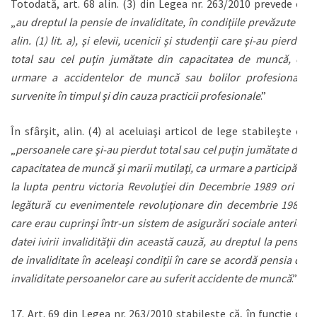
Totodată, art. 68 alin. (3) din Legea nr. 263/2010 prevede că
„
au dreptul la pensie de invaliditate, în condiţiile prevăzute la
alin. (1) lit. a), şi elevii, ucenicii şi studenţii care şi-au pierdut
total sau cel puţin jumătate din capacitatea de muncă, ca
urmare a accidentelor de muncă sau bolilor profesionale
survenite în timpul şi din cauza practicii profesionale
.”
În sfârşit, alin. (4) al aceluiaşi articol de lege stabileşte că
„
persoanele care şi-au pierdut total sau cel puţin jumătate din
capacitatea de muncă şi marii mutilaţi, ca urmare a participării
la lupta pentru victoria Revoluţiei din Decembrie 1989 ori în
legătură cu evenimentele revoluţionare din decembrie 1989,
care erau cuprinşi într-un sistem de asigurări sociale anterior
datei ivirii invalidităţii din această cauză, au dreptul la pensie
de invaliditate în aceleaşi condiţii în care se acordă pensia de
invaliditate persoanelor care au suferit accidente de muncă
.”
17. Art. 69 din Legea nr. 263/2010 stabileşte că, în funcţie de