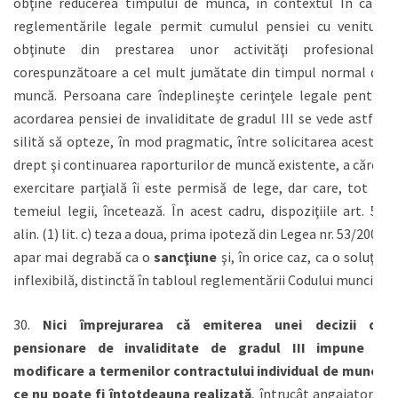
obţine reducerea timpului de muncă, în contextul In care
reglementările legale permit cumulul pensiei cu venituri
obţinute din prestarea unor activităţi profesionale,
corespunzătoare a cel mult jumătate din timpul normal de
muncă. Persoana care îndeplineşte cerinţele legale pentru
acordarea pensiei de invaliditate de gradul III se vede astfel
silită să opteze, în mod pragmatic, între solicitarea acestui
drept şi continuarea raporturilor de muncă existente, a căror
exercitare parţială îi este permisă de lege, dar care, tot în
temeiul legii, încetează. În acest cadru, dispoziţiile art. 56
alin. (1) lit. c) teza a doua, prima ipoteză din Legea nr. 53/2003
apar mai degrabă ca o
sancţiune
şi, în orice caz, ca o soluţie
inflexibilă, distinctă în tabloul reglementării Codului muncii.
30.
Nici împrejurarea că emiterea unei decizii de
pensionare de invaliditate de gradul III impune o
modificare a termenilor contractului individual de muncă
ce nu poate fi întotdeauna realizată
, întrucât angajatorul