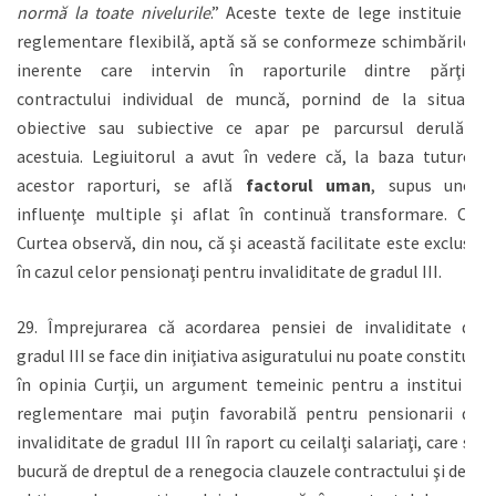
normă la toate nivelurile
.” Aceste texte de lege instituie o
reglementare flexibilă, aptă să se conformeze schimbărilor
inerente care intervin în raporturile dintre părţile
contractului individual de muncă, pornind de la situaţii
obiective sau subiective ce apar pe parcursul derulării
acestuia. Legiuitorul a avut în vedere că, la baza tuturor
acestor raporturi, se află
factorul uman
, supus unor
influenţe multiple şi aflat în continuă transformare. Or,
Curtea observă, din nou, că şi această facilitate este exclusă
în cazul celor pensionaţi pentru invaliditate de gradul III.
29. Împrejurarea că acordarea pensiei de invaliditate de
gradul III se face din iniţiativa asiguratului nu poate constitui,
în opinia Curţii, un argument temeinic pentru a institui o
reglementare mai puţin favorabilă pentru pensionarii de
invaliditate de gradul III în raport cu ceilalţi salariaţi, care se
bucură de dreptul de a renegocia clauzele contractului şi de a