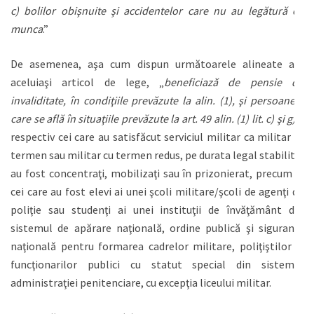
c) bolilor obişnuite şi accidentelor care nu au legătură cu
munca
.”
De asemenea, aşa cum dispun următoarele alineate ale
aceluiaşi articol de lege, „
beneficiază de pensie de
invaliditate, în condiţiile prevăzute la alin. (1), şi persoanele
care se află în situaţiile prevăzute la art. 49 alin. (1) lit. c) şi g)
„,
respectiv cei care au satisfăcut serviciul militar ca militar în
termen sau militar cu termen redus, pe durata legal stabilită,
au fost concentraţi, mobilizaţi sau în prizonierat, precum şi
cei care au fost elevi ai unei şcoli militare/şcoli de agenţi de
poliţie sau studenţi ai unei instituţii de învăţământ din
sistemul de apărare naţională, ordine publică şi siguranţă
naţională pentru formarea cadrelor militare, poliţiştilor şi
funcţionarilor publici cu statut special din sistemul
administraţiei penitenciare, cu excepţia liceului militar.