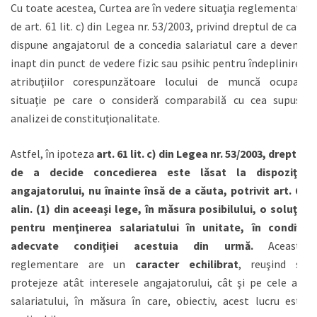
Cu toate acestea, Curtea are în vedere situaţia reglementată
de art. 61 lit. c) din Legea nr. 53/2003, privind dreptul de care
dispune angajatorul de a concedia salariatul care a devenit
inapt din punct de vedere fizic sau psihic pentru îndeplinirea
atribuţiilor corespunzătoare locului de muncă ocupat,
situaţie pe care o consideră comparabilă cu cea supusă
analizei de constituţionalitate.
Astfel, în ipoteza
art. 61 lit. c) din Legea nr. 53/2003, dreptul
de a decide concedierea este lăsat la dispoziţia
angajatorului, nu înainte însă de a căuta, potrivit art. 64
alin. (1) din aceeaşi lege, în măsura posibilului, o soluţie
pentru menţinerea salariatului în unitate, în condiţii
adecvate condiţiei acestuia din urmă.
Această
reglementare are un
caracter echilibrat
, reuşind să
protejeze atât interesele angajatorului, cât şi pe cele ale
salariatului, în măsura în care, obiectiv, acest lucru este