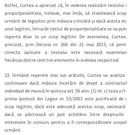
Astfel, Curtea a apreciat că, în vederea realizării testului de
proporţionalitate, trebuie, mai întâi, să stabilească scopul
urmărit de legiuitor prin măsura criticată şi dacă acesta este
unul legitim, întrucât testul de proporţionalitate se va putea
raporta doar la un scop legitim. De asemenea, Curtea a
precizat, prin Decizia nr. 266 din 21 mai 2013, că pentru
corecta aplicare a testului este necesară examinarea
fiecăruia dintre cele trei elemente în ordinea respectivă.
23. Urmând reperele mai sus arătate, Curtea va analiza în
continuare dacă măsura încetării de drept a contractului
individual de muncă în ipoteza art. 56 alin. (1) lit. c) teza a II-a,
prima ipoteză din Legea nr. 53/2003 este justificată de un
scop legitim, dacă este adecvată acestui scop, necesară şi
dacă se păstrează un just echilibru între drepturile şi
interesele în concurs pentru a fi corespunzătoare scopului
urmărit.