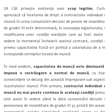
24. Cât priveşte existenţa unui
scop legitim
, Curtea
apreciază că încetarea de drept a contractului individual de
muncă în urma comunicării deciziei de pensie de invaliditate
de gradul III este determinată, în concepţia legiuitorului, de
modificarea unor condiţii esenţiale care au fost avute în
vedere la momentul încheierii acestui contract, condiţii ce
privesc capacitatea fizică ori psihică a salariatului de a mai
corespunde cerinţelor locului de muncă.
În mod evident,
capacitatea de muncă este diminuată şi
impune o restrângere a normei de muncă
, cu toate
consecinţele ce decurg din această împrejurare sub aspectul
rezultatelor muncii. Prin urmare,
contractul individual de
muncă nu mai poate continua în aceleaşi condiţii
precum
cele avute în vedere până la data comunicării deciziei de
pensionare de invaliditate de gradul III şi, privită din această
perspectivă, soluţia legislativă analizată apare ca fiind