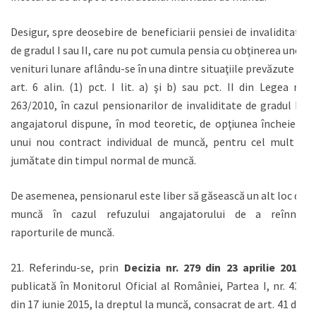
Desigur, spre deosebire de beneficiarii pensiei de invaliditate
de gradul I sau II, care nu pot cumula pensia cu obţinerea unor
venituri lunare aflându-se în una dintre situaţiile prevăzute la
art. 6 alin. (1) pct. I lit. a) şi b) sau pct. II din Legea nr.
263/2010, în cazul pensionarilor de invaliditate de gradul III
angajatorul dispune, în mod teoretic, de opţiunea încheierii
unui nou contract individual de muncă, pentru cel mult o
jumătate din timpul normal de muncă.
De asemenea, pensionarul este liber să găsească un alt loc de
muncă în cazul refuzului angajatorului de a reînnoi
raporturile de muncă.
21. Referindu-se, prin
Decizia nr. 279 din 23 aprilie 2015
,
publicată în Monitorul Oficial al României, Partea I, nr. 431
din 17 iunie 2015, la dreptul la muncă, consacrat de art. 41 din