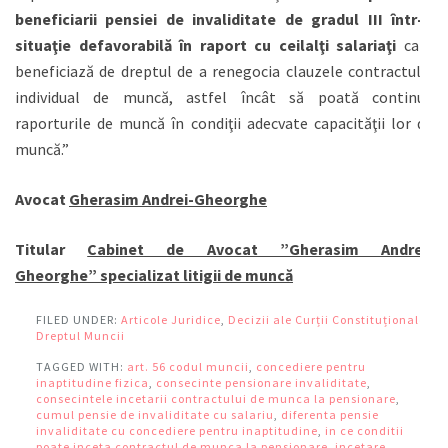
beneficiarii pensiei de invaliditate de gradul III într-o
situaţie defavorabilă în raport cu ceilalţi salariaţi
care
beneficiază de dreptul de a renegocia clauzele contractului
individual de muncă, astfel încât să poată continua
raporturile de muncă în condiţii adecvate capacităţii lor de
muncă.”
Avocat
Gherasim Andrei-Gheorghe
Titular
Cabinet de Avocat ”Gherasim Andrei-
Gheorghe”
specializat litigii de muncă
FILED UNDER:
Articole Juridice
,
Decizii ale Curții Constituționale
,
Dreptul Muncii
TAGGED WITH:
art. 56 codul muncii
,
concediere pentru
inaptitudine fizica
,
consecinte pensionare invaliditate
,
consecintele incetarii contractului de munca la pensionare
,
cumul pensie de invaliditate cu salariu
,
diferenta pensie
invaliditate cu concediere pentru inaptitudine
,
in ce conditii
poate inceta contractul de munca la pensionare
,
incetare