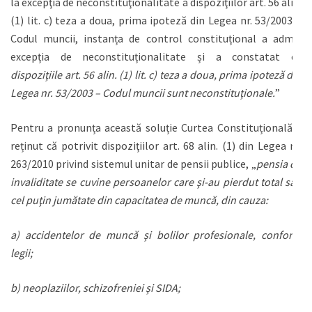
la excepţia de neconstituţionalitate a dispoziţiilor art. 56 alin.
(1) lit. c) teza a doua, prima ipoteză din Legea nr. 53/2003 –
Codul muncii, instanța de control constituțional a admis
excepția de neconstituționalitate și a constatat că
dispoziţiile art. 56 alin. (1) lit. c) teza a doua, prima ipoteză din
Legea nr. 53/2003 – Codul muncii sunt neconstituţionale.
”
Pentru a pronunța această soluție Curtea Constituțională a
reținut că potrivit dispoziţiilor art. 68 alin. (1) din Legea nr.
263/2010 privind sistemul unitar de pensii publice, „
pensia de
invaliditate se cuvine persoanelor care şi-au pierdut total sau
cel puţin jumătate din capacitatea de muncă, din cauza:
a) accidentelor de muncă şi bolilor profesionale, conform
legii;
b) neoplaziilor, schizofreniei şi SIDA;