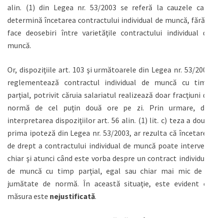
alin. (1) din Legea nr. 53/2003 se referă la cauzele care
determină încetarea contractului individual de muncă, fără a
face deosebiri între varietăţile contractului individual de
muncă.
Or, dispoziţiile art. 103 şi următoarele din Legea nr. 53/2003
reglementează contractul individual de muncă cu timp
parţial, potrivit căruia salariatul realizează doar fracţiuni de
normă de cel puţin două ore pe zi. Prin urmare, din
interpretarea dispoziţiilor art. 56 alin. (1) lit. c) teza a doua,
prima ipoteză din Legea nr. 53/2003, ar rezulta că încetarea
de drept a contractului individual de muncă poate interveni
chiar şi atunci când este vorba despre un contract individual
de muncă cu timp parţial, egal sau chiar mai mic de o
jumătate de normă. În această situaţie, este evident că
măsura este
nejustificată
.