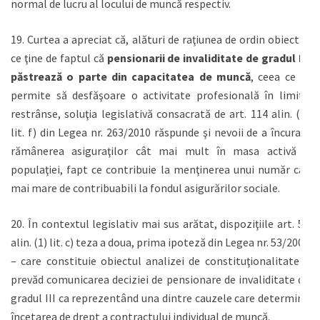
normal de lucru al locului de muncă respectiv.
19. Curtea a apreciat că, alături de raţiunea de ordin obiectiv,
ce ţine de faptul că
pensionarii de invaliditate de gradul III
păstrează o parte din capacitatea de muncă
, ceea ce le
permite să desfăşoare o activitate profesională în limite
restrânse, soluţia legislativă consacrată de art. 114 alin. (1)
lit. f) din Legea nr. 263/2010 răspunde şi nevoii de a încuraja
rămânerea asiguraţilor cât mai mult în masa activă a
populaţiei, fapt ce contribuie la menţinerea unui număr cât
mai mare de contribuabili la fondul asigurărilor sociale.
20. În contextul legislativ mai sus arătat, dispoziţiile art. 56
alin. (1) lit. c) teza a doua, prima ipoteză din Legea nr. 53/2003
– care constituie obiectul analizei de constituţionalitate –
prevăd comunicarea deciziei de pensionare de invaliditate de
gradul III ca reprezentând una dintre cauzele care determină
încetarea de drept a contractului individual de muncă.