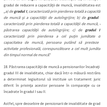
gradul de reducere a capacităţii de muncă, invaliditatea este:
„
a) de
gradul I
, caracterizată prin pierderea totală a capacităţii
de muncă şi a capacităţii de autoîngrijire; b) de
gradul II
,
caracterizată prin pierderea totală a capacităţii de muncă, cu
păstrarea capacităţii de autoîngrijire; c) de
gradul III
,
caracterizată prin pierderea a cel puţin jumătate din
capacitatea de muncă, persoana putând să presteze o
activitate profesională, corespunzătoare a cel mult jumătate
din timpul normal de muncă
.”
18. Păstrarea capacităţii de muncă a pensionarilor încadraţi în
gradul III de invaliditate, chiar dacă într-o măsură restrânsă,
a determinat legiuitorul să instituie un tratament juridic
diferit în privinţa acestor persoane în comparaţie cu cele
încadrate în gradul I sau II.
Astfel, spre deosebire de pensionarii de invaliditate de gradul