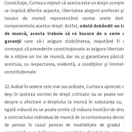
Constituţie, Curtea a reţinut că acesta este un drept complex,
ce implică diferite aspecte, libertatea alegerii profesiei şi a
locului de muncă reprezentând numai unele dintre
componentele acestui drept. Astfel,
odată dobândit un loc
de muncă, acesta trebuie să se bucure de o serie de
garanţii
care să-i asigure stabilitatea, neputând fi de
conceput că prevederile constituţionale ar asigura libertatea
de a obţine un loc de muncă, dar nu şi garantarea păstrării
acestuia, cu respectarea, evidentă, a condiţiilor şi limitelor
constituţionale.
22. Având în vedere cele mai sus arătate, Curtea a apreciat că,
deşi în ipoteza normei de drept criticate nu se poate vorbi
despre o afectare a dreptului la muncă în substanţa sa, în
egală măsură nu se poate omite că măsura încetării de drept
a contractului individual de muncă de la comunicarea deciziei
de pensie în cazul pensiei de invaliditate de gradul III