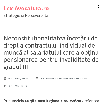
Sari
Lex-Avocatura.ro
la
Strategie și Perseverență
conținut
(apasă
Enter)
Neconstituționalitatea încetării de
drept a contractului individual de
muncă al salariatului care a obţinut
pensionarea pentru invaliditate de
gradul III
MAI 2ND, 2020
AV. ANDREI-GHEORGHE GHERASIM
0 COMMENTS
Prin
Decizia Curții Constituționale nr. 759/2017
referitoare