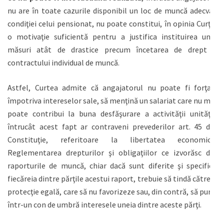
nu are în toate cazurile disponibil un loc de muncă adecvat
condiţiei celui pensionat, nu poate constitui, în opinia Curţii,
o motivaţie suficientă pentru a justifica instituirea unei
măsuri atât de drastice precum încetarea de drept a
contractului individual de muncă.
Astfel, Curtea admite că angajatorul nu poate fi forţat,
împotriva intereselor sale, să menţină un salariat care nu mai
poate contribui la buna desfăşurare a activităţii unităţii,
întrucât acest fapt ar contraveni prevederilor art. 45 din
Constituţie, referitoare la libertatea economică.
Reglementarea drepturilor şi obligaţiilor ce izvorăsc din
raporturile de muncă, chiar dacă sunt diferite şi specifice
fiecăreia dintre părţile acestui raport, trebuie să tindă către o
protecţie egală, care să nu favorizeze sau, din contră, să pună
într-un con de umbră interesele uneia dintre aceste părţi.