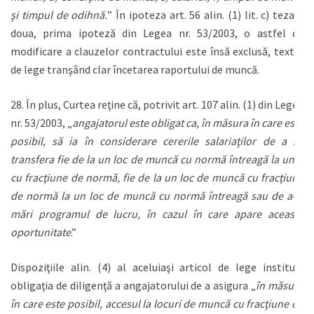
şi timpul de odihnă.
” În ipoteza art. 56 alin. (1) lit. c) teza a
doua, prima ipoteză din Legea nr. 53/2003, o astfel de
modificare a clauzelor contractului este însă exclusă, textul
de lege tranşând clar încetarea raportului de muncă.
28. În plus, Curtea reţine că, potrivit art. 107 alin. (1) din Legea
nr. 53/2003, „
angajatorul este obligat ca, în măsura în care este
posibil, să ia în considerare cererile salariaţilor de a se
transfera fie de la un loc de muncă cu normă întreagă la unul
cu fracţiune de normă, fie de la un loc de muncă cu fracţiune
de normă la un loc de muncă cu normă întreagă sau de a-şi
mări programul de lucru, în cazul în care apare această
oportunitate
.”
Dispoziţiile alin. (4) al aceluiaşi articol de lege instituie
obligaţia de diligenţă a angajatorului de a asigura „
în măsura
în care este posibil, accesul la locuri de muncă cu fracţiune de