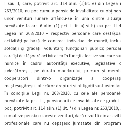
I sau II, care, potrivit art. 114 alin. (1)lit. e) din Legea nr.
263/2010, nu pot cumula pensia de invaliditate cu obţinerea
unor venituri lunare aflându-se în una dintre situaţiile
prevăzute la art. 6 alin. (1) pct. I lit. a) şi b) sau pct. II din
Legea nr. 263/2010 – respectiv persoane care desfăşoară
activităţi pe bază de contract individual de muncă, inclusiv
soldaţii şi gradaţii voluntari; funcţionari publici; persoane
care îşi desfăşoară activitatea în funcţii elective sau care sunt
numite în cadrul autorităţii executive, legislative ori
judecătoreşti, pe durata mandatului, precum şi membrii
cooperatori dintr-o organizaţie a cooperaţiei
meşteşugăreşti, ale căror drepturi şi obligaţii sunt asimilate,
în condiţiile Legii nr. 263/2010, cu cele ale persoanelor
prevăzute la pct. I -, pensionarii de invaliditate de gradul III
pot, potrivit art. 114 alin. (1) lit. f) din Legea nr. 263/2010, să
cumuleze pensia cu aceste venituri, dacă rezultă din activităţi
profesionale care nu depăşesc jumătate din programul