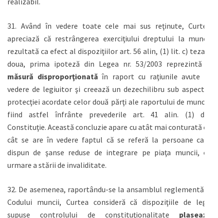
realizabil.
31. Având în vedere toate cele mai sus reţinute, Curtea
apreciază că restrângerea exerciţiului dreptului la muncă
rezultată ca efect al dispoziţiilor art. 56 alin, (1) lit. c) teza a
doua, prima ipoteză din Legea nr. 53/2003 reprezintă o
măsură disproporţionată
în raport cu raţiunile avute în
vedere de legiuitor şi creează un dezechilibru sub aspectul
protecţiei acordate celor două părţi ale raportului de muncă,
fiind astfel înfrânte prevederile art. 41 alin. (1) din
Constituţie. Această concluzie apare cu atât mai conturată cu
cât se are în vedere faptul că se referă la persoane care
dispun de şanse reduse de integrare pe piaţa muncii, ca
urmare a stării de invaliditate.
32. De asemenea, raportându-se la ansamblul reglementării
Codului muncii, Curtea consideră că dispoziţiile de lege
supuse controlului de constituţionalitate
plasează