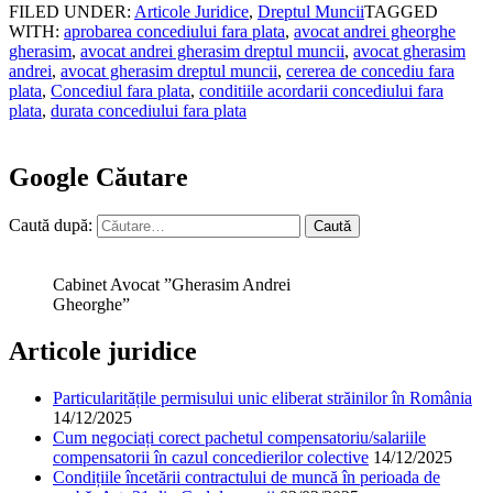
FILED UNDER:
Articole Juridice
,
Dreptul Muncii
TAGGED
WITH:
aprobarea concediului fara plata
,
avocat andrei gheorghe
gherasim
,
avocat andrei gherasim dreptul muncii
,
avocat gherasim
andrei
,
avocat gherasim dreptul muncii
,
cererea de concediu fara
plata
,
Concediul fara plata
,
conditiile acordarii concediului fara
plata
,
durata concediului fara plata
Google Căutare
Caută după:
Cabinet Avocat ”Gherasim Andrei
Gheorghe”
Articole juridice
Particularitățile permisului unic eliberat străinilor în România
14/12/2025
Cum negociați corect pachetul compensatoriu/salariile
compensatorii în cazul concedierilor colective
14/12/2025
Condițiile încetării contractului de muncă în perioada de