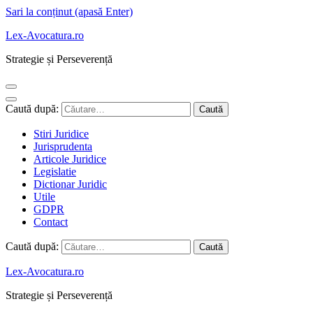
Sari la conținut (apasă Enter)
Lex-Avocatura.ro
Strategie și Perseverență
Caută după:
Stiri Juridice
Jurisprudenta
Articole Juridice
Legislatie
Dictionar Juridic
Utile
GDPR
Contact
Caută după:
Lex-Avocatura.ro
Strategie și Perseverență