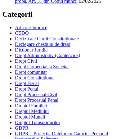
probă. Art. 31 din Codul muncii
02/02/2025
Categorii
Articole Juridice
CEDO
Decizii ale Curții Constituționale
Dezlegare chestiuni de drept
Dictionar Juridic
Drept Administrativ (Contencios)
Drept Civil
Drept Comercial și Societar
Drept comunitar
Drept Constitutional
Drept Fiscal
Drept Penal
Drept Procesual Civil
Drept Procesual Penal
Dreptul Familiei
Dreptul Mediului
Dreptul Muncii
Dreptul Transporturilor
GDPR
GDPR – Protecția Datelor cu Caracter Personal