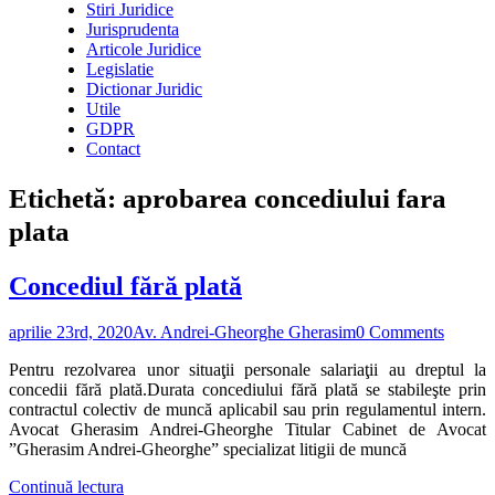
Stiri Juridice
Jurisprudenta
Articole Juridice
Legislatie
Dictionar Juridic
Utile
GDPR
Contact
Etichetă:
aprobarea concediului fara
plata
Concediul fără plată
aprilie 23rd, 2020
Av. Andrei-Gheorghe Gherasim
0 Comments
Pentru rezolvarea unor situaţii personale salariaţii au dreptul la
concedii fără plată.Durata concediului fără plată se stabileşte prin
contractul colectiv de muncă aplicabil sau prin regulamentul intern.
Avocat Gherasim Andrei-Gheorghe Titular Cabinet de Avocat
”Gherasim Andrei-Gheorghe” specializat litigii de muncă
Continuă lectura