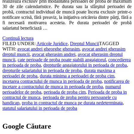
realizează exclusiv prin modalitatea perioadei de probă de maximum
30 de zile calendaristice. Pe durata sau la sfârşitul perioadei de
probă, contractul individual de muncă poate înceta exclusiv printr-o
notificare scrisă, fără preaviz, la iniţiativa oricăreia dintre părţi, fără a
fi necesară motivarea acesteia. Pe durata perioadei de probă
salariatul beneficiază …
Continuă lectura
FILED UNDER:
Articole Juridice
,
Dreptul Muncii
TAGGED
WITH:
avocat andrei gheorghe gherasim
,
avocat andrei gherasim
dreptul muncii
,
avocat gherasim andrei
,
avocat gherasim dreptul
muncii
,
cate perioade de proba poate stabili angajatorul
,
concedierea
in perioada de proba
,
drepturile angajatorului in perioada de proba
,
drepturile salariatului in perioada de proba
,
durata maxima a
perioadei de proba
,
durata minima a perioadei de proba cim
,
incetarea contractului de munca in perioada de proba
,
notificarea de
incetare a contractului de munca in perioada de proba
,
numarul
perioadelor de proba
,
perioada de proba cim
,
Perioada de proba in
contractul de munca
,
perioada de proba pentru persoanele cu
handicap
,
proba in contractul de munca pe durata nedeterminata
,
statutul salariatului in perioada de proba
Google Căutare