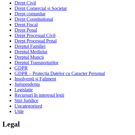
Drept Civil
Drept Comercial și Societar
Drept comunitar
Drept Constitutional
Drept Fiscal
Drept Penal
Drept Procesual Civil
Drept Procesual Penal
Dreptul Familiei
Dreptul Mediului
Dreptul Muncii
Dreptul Transporturilor
GDPR
GDPR – Protecția Datelor cu Caracter Personal
Insolvență și Faliment
Jurisprudenta
Legislatie
Recursuri în interesul legii
Stiri Juridice
Uncategorized
Utile
Legal