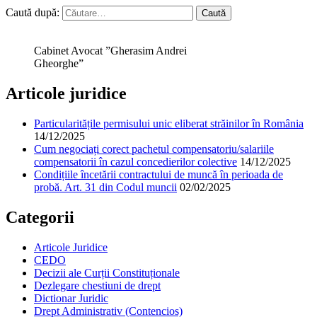
Caută după:
Cabinet Avocat ”Gherasim Andrei
Gheorghe”
Articole juridice
Particularitățile permisului unic eliberat străinilor în România
14/12/2025
Cum negociați corect pachetul compensatoriu/salariile
compensatorii în cazul concedierilor colective
14/12/2025
Condițiile încetării contractului de muncă în perioada de
probă. Art. 31 din Codul muncii
02/02/2025
Categorii
Articole Juridice
CEDO
Decizii ale Curții Constituționale
Dezlegare chestiuni de drept
Dictionar Juridic
Drept Administrativ (Contencios)