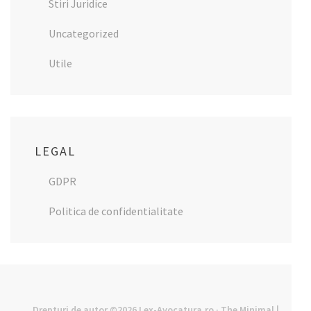
Stiri Juridice
Uncategorized
Utile
LEGAL
GDPR
Politica de confidentialitate
Drepturi de autor ©2026
Lex-Avocatura.ro
· The Minimal |