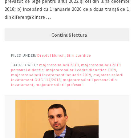
prevăzut de lege pentru anul 2022 şi cel din luna decembrie
2018; b) începând cu 1 ianuarie 2020 de a doua tranşă de 1/4
din diferenţa dintre …
Continuă lectura
FILED UNDER:
Dreptul Muncii
,
Stiri Juridice
TAGGED WITH:
majorare salarii 2019
,
majorare salarii 2019
personal didactic
,
majorare salarii cadre didactice 2019
,
majorare salarii invatamant ianuarie 2019
,
majorare salarii
invatamant OUG 114/2018
,
majorare salarii personal din
invatamant
,
majorare salarii profesori