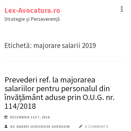
Sari
Lex-Avocatura.ro
la
Strategie și Perseverență
conținut
(apasă
Enter)
Etichetă:
majorare salarii 2019
Prevederi ref. la majorarea
salariilor pentru personalul din
învățământ aduse prin O.U.G. nr.
114/2018
DECEMBRIE 31ST, 2018
AV. ANDREI-GHEORGHE GHERASIM
0 COMMENTS