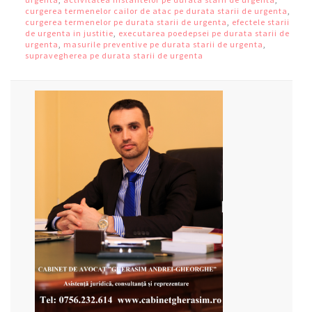
curgerea termenelor cailor de atac pe durata starii de urgenta
,
curgerea termenelor pe durata starii de urgenta
,
efectele starii
de urgenta in justitie
,
executarea poedepsei pe durata starii de
urgenta
,
masurile preventive pe durata starii de urgenta
,
supravegherea pe durata starii de urgenta