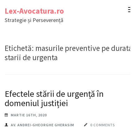
Sari
Lex-Avocatura.ro
la
Strategie și Perseverență
conținut
(apasă
Enter)
Etichetă:
masurile preventive pe durata
starii de urgenta
Efectele stării de urgență în
domeniul justiției
MARTIE 16TH, 2020
AV. ANDREI-GHEORGHE GHERASIM
0 COMMENTS