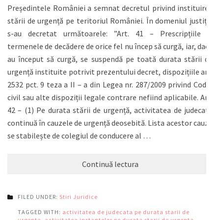
Președintele României a semnat decretul privind instituirea
stării de urgență pe teritoriul României. În domeniul justiție
s-au decretat următoarele: ”Art. 41 – Prescripțiile și
termenele de decădere de orice fel nu încep să curgă, iar, dacă
au început să curgă, se suspendă pe toată durata stării de
urgență instituite potrivit prezentului decret, dispozițiile art.
2532 pct. 9 teza a II – a din Legea nr. 287/2009 privind Codul
civil sau alte dispoziții legale contrare nefiind aplicabile. Art.
42 – (1) Pe durata stării de urgență, activitatea de judecată
continuă în cauzele de urgență deosebită. Lista acestor cauze
se stabilește de colegiul de conducere al …
Continuă lectura
FILED UNDER:
Stiri Juridice
TAGGED WITH:
activitatea de judecata pe durata starii de
urgenta
,
activitatea instantelor pe durata starii de urgenta
,