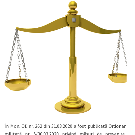
În Mon. Of. nr. 262 din 31.03.2020 a fost publicată Ordonanța
militată nr. 5/30.03.2020 privind măsuri de prevenire a