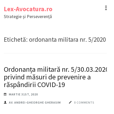
Sari
Lex-Avocatura.ro
la
Strategie și Perseverență
conținut
(apasă
Enter)
Etichetă:
ordonanta militara nr. 5/2020
Ordonanța militară nr. 5/30.03.2020
privind măsuri de prevenire a
răspândirii COVID-19
MARTIE 31ST, 2020
AV. ANDREI-GHEORGHE GHERASIM
0 COMMENTS