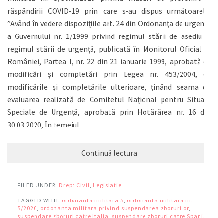
răspândirii COVID-19 prin care s-au dispus următoarele:
”Având în vedere dispoziţiile art. 24 din Ordonanţa de urgenţă
a Guvernului nr. 1/1999 privind regimul stării de asediu şi
regimul stării de urgenţă, publicată în Monitorul Oficial al
României, Partea I, nr. 22 din 21 ianuarie 1999, aprobată cu
modificări şi completări prin Legea nr. 453/2004, cu
modificările şi completările ulterioare, ţinând seama de
evaluarea realizată de Comitetul Naţional pentru Situaţii
Speciale de Urgenţă, aprobată prin Hotărârea nr. 16 din
30.03.2020, În temeiul …
Continuă lectura
FILED UNDER:
Drept Civil
,
Legislatie
TAGGED WITH:
ordonanta militara 5
,
ordonanta militara nr.
5/2020
,
ordonanta militara privind suspendarea zborurilor
,
suspendare zboruri catre Italia
,
suspendare zboruri catre Spania
,