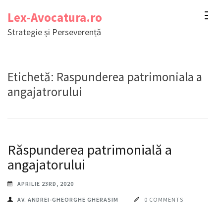
Sari
Lex-Avocatura.ro
la
Strategie și Perseverență
conținut
(apasă
Enter)
Etichetă:
Raspunderea patrimoniala a
angajatrorului
Răspunderea patrimonială a
angajatorului
APRILIE 23RD, 2020
AV. ANDREI-GHEORGHE GHERASIM
0 COMMENTS