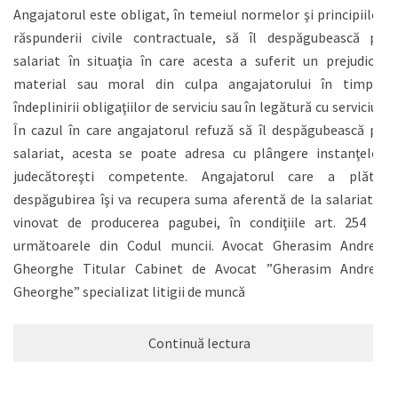
Angajatorul este obligat, în temeiul normelor şi principiilor
răspunderii civile contractuale, să îl despăgubească pe
salariat în situaţia în care acesta a suferit un prejudiciu
material sau moral din culpa angajatorului în timpul
îndeplinirii obligaţiilor de serviciu sau în legătură cu serviciul.
În cazul în care angajatorul refuză să îl despăgubească pe
salariat, acesta se poate adresa cu plângere instanţelor
judecătoreşti competente. Angajatorul care a plătit
despăgubirea îşi va recupera suma aferentă de la salariatul
vinovat de producerea pagubei, în condiţiile art. 254 şi
următoarele din Codul muncii. Avocat Gherasim Andrei-
Gheorghe Titular Cabinet de Avocat ”Gherasim Andrei-
Gheorghe” specializat litigii de muncă
Continuă lectura