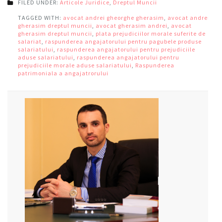
FILED UNDER:
Articole Juridice
,
Dreptul Muncii
TAGGED WITH:
avocat andrei gheorghe gherasim
,
avocat andrei
gherasim dreptul muncii
,
avocat gherasim andrei
,
avocat
gherasim dreptul muncii
,
plata prejudiciilor morale suferite de
salariat
,
raspunderea angajatorului pentru pagubele produse
salariatului
,
raspunderea angajatorului pentru prejudiciile
aduse salariatului
,
raspunderea angajatorului pentru
prejudiciile morale aduse salariatului
,
Raspunderea
patrimoniala a angajatrorului