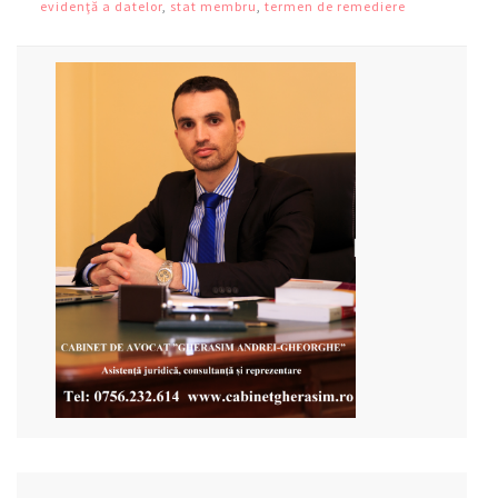
evidenţă a datelor
,
stat membru
,
termen de remediere