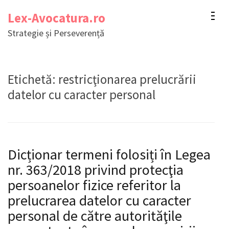
Sari
Lex-Avocatura.ro
la
Strategie și Perseverență
conținut
(apasă
Enter)
Etichetă:
restricţionarea prelucrării
datelor cu caracter personal
Dicționar termeni folosiți în Legea
nr. 363/2018 privind protecţia
persoanelor fizice referitor la
prelucrarea datelor cu caracter
personal de către autorităţile