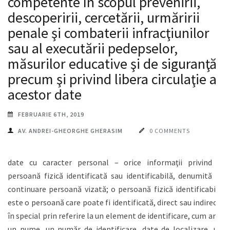
competente în scopul prevenirii,
descoperirii, cercetării, urmăririi
penale şi combaterii infracţiunilor
sau al executării pedepselor,
măsurilor educative şi de siguranţă,
precum şi privind libera circulaţie a
acestor date
FEBRUARIE 6TH, 2019
AV. ANDREI-GHEORGHE GHERASIM
0 COMMENTS
date cu caracter personal – orice informaţii privind o
persoană fizică identificată sau identificabilă, denumită în
continuare persoană vizată; o persoană fizică identificabilă
este o persoană care poate fi identificată, direct sau indirect,
în special prin referire la un element de identificare, cum ar fi
un nume, un număr de identificare, date de localizare, un