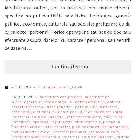
identificator online, sau la unul sau mai multe elemente
specifice proprii identităţii sale fizice, fiziologice, genetice,
psihice, economice, culturale sau sociale; prelucrare de date
cu caracter personal – orice operaţiune sau set de operaţiuni
efectuate asupra datelor cu caracter personal sau seturilor
de date cu …
Continuă lectura
FILED UNDER:
Dictionar Juridic
,
GDPR
TAGGED WITH:
autoritate competentă
,
autoritate de
supraveghere
,
creare de profiluri
,
date biometrice
,
date cu
caracter personal
,
date genetice
,
date privind sănătatea
,
destinatar
,
dictionar
,
evidenţă pasivă
,
încălcarea securităţii
datelor cu caracter personal
,
interoperabilizare
,
măsură de
remediere
,
operator
,
organizaţie internaţională
,
persoană
împuternicită de către operator
,
plan de remediere
,
prelucrare
,
prelucrare de date cu caracter personal
,
pseudonimizare
,
restricţionarea prelucrării datelor cu caracter personal
,
sistem de