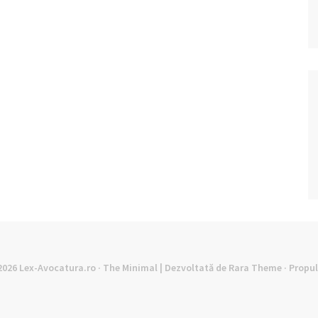
©2026
Lex-Avocatura.ro
· The Minimal | Dezvoltată de
Rara Theme
· Propu