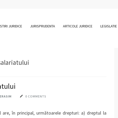
STIRI JURIDICE
JURISPRUDENTA
ARTICOLE JURIDICE
LEGISLATIE
alariatului
atului
HERASIM
0 COMMENTS
ul are, în principal, următoarele drepturi: a) dreptul la