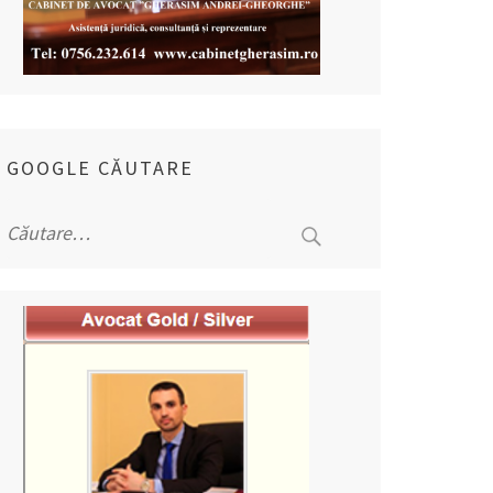
GOOGLE CĂUTARE
Caută
după: