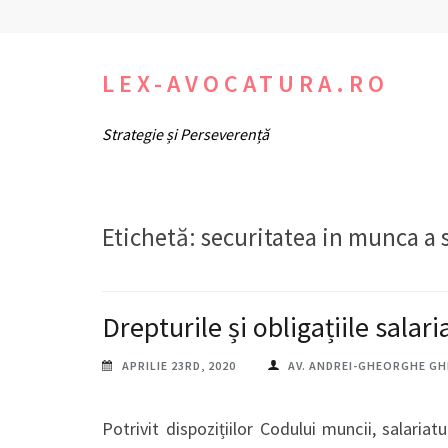
Sari
la
conținut
LEX-AVOCATURA.RO
(apasă
Strategie și Perseverență
Enter)
Etichetă:
securitatea in munca a s
Drepturile și obligațiile salari
APRILIE 23RD, 2020
AV. ANDREI-GHEORGHE G
Potrivit dispozițiilor Codului muncii, salariat