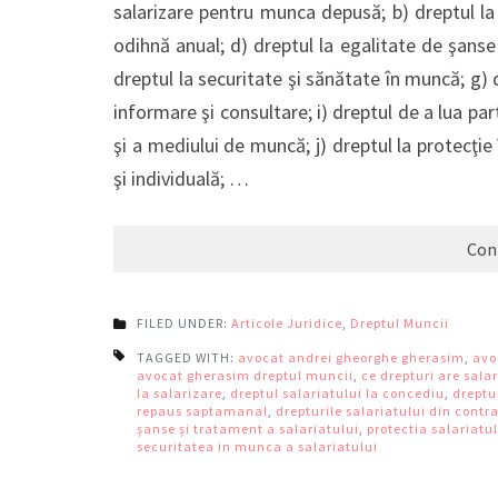
salarizare pentru munca depusă; b) dreptul la 
odihnă anual; d) dreptul la egalitate de şanse
dreptul la securitate şi sănătate în muncă; g) 
informare şi consultare; i) dreptul de a lua pa
şi a mediului de muncă; j) dreptul la protecţie
şi individuală; …
Con
FILED UNDER:
Articole Juridice
,
Dreptul Muncii
TAGGED WITH:
avocat andrei gheorghe gherasim
,
avo
avocat gherasim dreptul muncii
,
ce drepturi are salar
la salarizare
,
dreptul salariatului la concediu
,
dreptu
repaus saptamanal
,
drepturile salariatului din cont
șanse și tratament a salariatului
,
protectia salariatu
securitatea in munca a salariatului