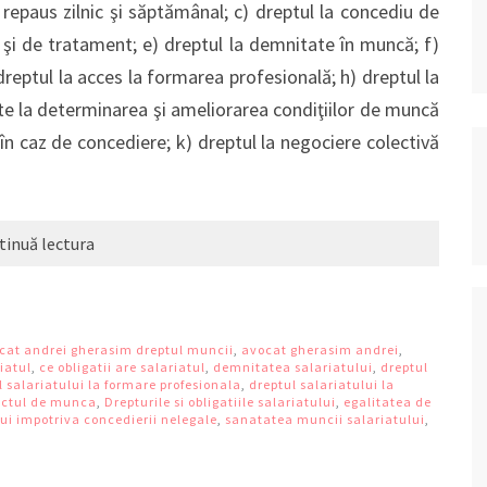
repaus zilnic şi săptămânal; c) dreptul la concediu de
 şi de tratament; e) dreptul la demnitate în muncă; f)
dreptul la acces la formarea profesională; h) dreptul la
rte la determinarea şi ameliorarea condiţiilor de muncă
 în caz de concediere; k) dreptul la negociere colectivă
tinuă lectura
cat andrei gherasim dreptul muncii
,
avocat gherasim andrei
,
iatul
,
ce obligatii are salariatul
,
demnitatea salariatului
,
dreptul
l salariatului la formare profesionala
,
dreptul salariatului la
ractul de munca
,
Drepturile si obligatiile salariatului
,
egalitatea de
lui impotriva concedierii nelegale
,
sanatatea muncii salariatului
,