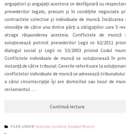
angajatori şi angajaţii acestora se desfăşoară cu respectarea
prevederilor legale, precum şi în condiţiile negociate prin
contractele colective şi individuale de muncă. Încălcarea cu
vinovăţie de către una dintre părţi a obligaţiilor care îi revin
atrage răspunderea acesteia. Conflictele de muncă se
soluţionează potrivit prevederilor Legii nr. 62/2011 privind
dialogul social și Legii nr. 53/2003 privind Codul muncii.
Conflictele individuale de muncă se soluţionează în primă
instanţă de către tribunal. Cererile referitoare la soluţionarea
conflictelor individuale de muncă se adresează tribunalului în
a cărui circumscripţie îşi are domiciliul sau locul de muncă
reclamantul. …
Continuă lectura
FILED UNDER:
Articole Juridice
,
Dreptul Muncii