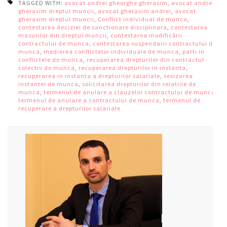
TAGGED WITH:
avocat andrei gheorghe gherasim
,
avocat andrei
gherasim dreptul muncii
,
avocat gherasim andrei
,
avocat
gherasim dreptul muncii
,
Conflict individual de munca
,
contestarea deciziei de sanctionare disciplinara
,
contestarea
masurilor din dreptul muncii
,
contestarea modificării
contractului de munca
,
contestarea suspendarii contractului de
munca
,
medierea conflictelor individuale de munca
,
parti in
conflictele de munca
,
recuperarea drepturilor din contractul
colectiv de munca
,
recuperarea drepturilor in instanta
,
recuperarea in instanta a drepturilor salariale
,
sesizarea
instantei de munca
,
solicitarea drepturilor din relatiile de
munca
,
termenul de anulare a clauzelor contractului de munca
,
termenul de anulare a contractului de munca
,
termenul de
recuperare a drepturilor salariale