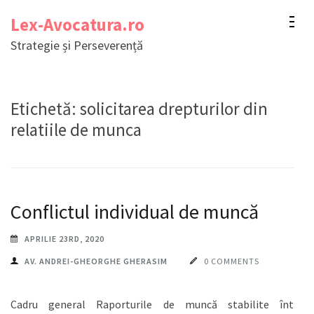
Sari
Lex-Avocatura.ro
la
Strategie și Perseverență
conținut
(apasă
Enter)
Etichetă:
solicitarea drepturilor din
relatiile de munca
Conflictul individual de muncă
APRILIE 23RD, 2020
AV. ANDREI-GHEORGHE GHERASIM
0 COMMENTS
Cadru general Raporturile de muncă stabilite între