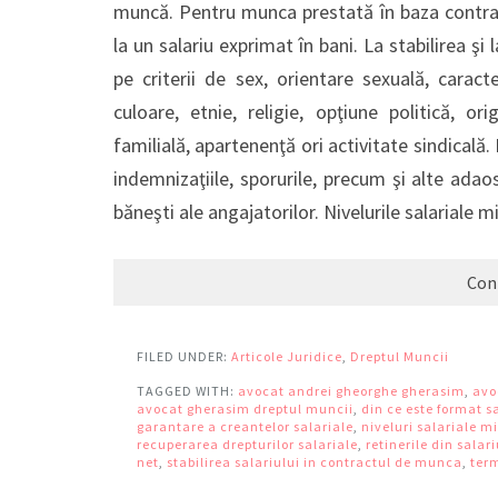
muncă. Pentru munca prestată în baza contract
la un salariu exprimat în bani. La stabilirea şi
pe criterii de sex, orientare sexuală, caracte
culoare, etnie, religie, opţiune politică, or
familială, apartenenţă ori activitate sindicală.
indemnizaţiile, sporurile, precum şi alte adaosu
băneşti ale angajatorilor. Nivelurile salariale 
Con
FILED UNDER:
Articole Juridice
,
Dreptul Muncii
TAGGED WITH:
avocat andrei gheorghe gherasim
,
avo
avocat gherasim dreptul muncii
,
din ce este format s
garantare a creantelor salariale
,
niveluri salariale 
recuperarea drepturilor salariale
,
retinerile din salar
net
,
stabilirea salariului in contractul de munca
,
term