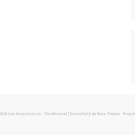
©2026
Lex-Avocatura.ro
· The Minimal | Dezvoltată de
Rara Theme
· Propu