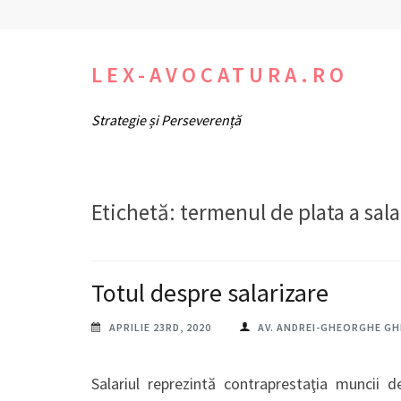
Sari
la
conținut
LEX-AVOCATURA.RO
(apasă
Strategie și Perseverență
Enter)
Etichetă:
termenul de plata a sala
Totul despre salarizare
APRILIE 23RD, 2020
AV. ANDREI-GHEORGHE G
Salariul reprezintă contraprestaţia muncii d