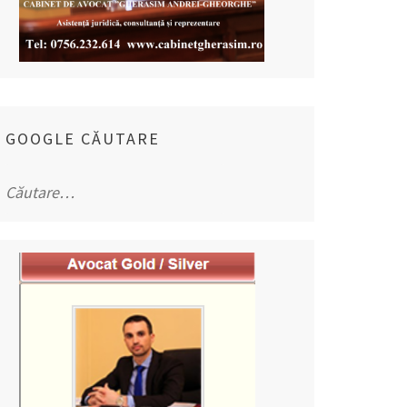
GOOGLE CĂUTARE
Caută
după: