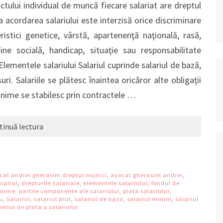
ului individual de muncă fiecare salariat are dreptul
 la acordarea salariului este interzisă orice discriminare
ristici genetice, vârstă, apartenenţă naţională, rasă,
igine socială, handicap, situaţie sau responsabilitate
 Elementele salariului Salariul cuprinde salariul de bază,
ri. Salariile se plătesc înaintea oricăror alte obligaţii
minime se stabilesc prin contractele …
tinuă lectura
cat andrei gherasim dreptul muncii
,
avocat gherasim andrei
,
alariul
,
drepturile salariale
,
elementele salariului
,
fondul de
minime
,
partile componente ale salariului
,
plata salariului
,
iu
,
Salariul
,
salariul brut
,
salariul de baza
,
salariul minim
,
salariul
enul de plata a salariului