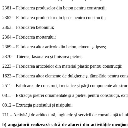
2361 – Fabricarea produselor din beton pentru construcţii;
2362 – Fabricarea produselor din ipsos pentru construcţii;
2363 – Fabricarea betonului;
2364 – Fabricarea mortarului;
2369 – Fabricarea altor articole din beton, ciment şi ipsos;
2370 – Tăierea, fasonarea şi finisarea pietrei;
2223 – Fabricarea articolelor din material plastic pentru construcţii;
1623 – Fabricarea altor elemente de dulgherie şi tâmplărie pentru constr
2511 – Fabricarea de construcţii metalice şi părţi componente ale struc
0811 – Extracţia pietrei ornamentale şi a pietrei pentru construcţii, extra
0812 – Extracţia pietrişului şi nisipului;
711 – Activităţi de arhitectură, inginerie şi servicii de consultanţă tehn
b) angajatorii realizează cifră de afaceri din activităţile menţion