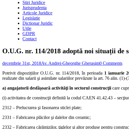
Stiri Juridice
Jurisprudenta
Articole Juridice
Legislatie
Dictionar Juridic
Utile
GDPR
Contact
O.U.G. nr. 114/2018 adoptă noi situații de s
decembrie 31st, 2018
Av. Andrei-Gheorghe Gherasim
0 Comments
Potrivit dispozițiilor O.U.G. nr. 114/2018, în perioada
1 ianuarie 
realizate din salarii şi asimilate salariilor prevăzute la art. 76 alin. 
a) angajatorii desfăşoară activităţi în sectorul construcţii
care cupr
(i) activitatea de construcţii definită la codul CAEN 41.42.43 – secţi
2312 – Prelucrarea şi fasonarea sticlei plate;
2331 – Fabricarea plăcilor şi dalelor din ceramic;
2332 – Fabricarea cărămizilor, ţiglelor şi altor produse pentru construcţ