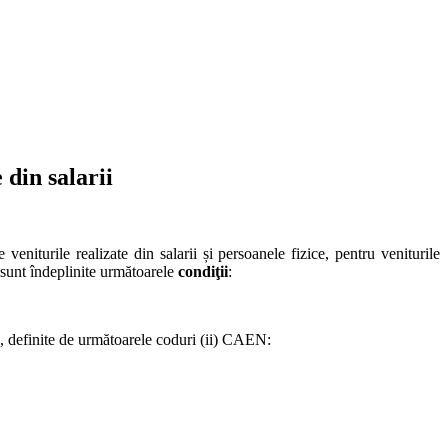
 din salarii
veniturile realizate din salarii și persoanele fizice, pentru veniturile
e sunt îndeplinite următoarele
condiţii
:
i, definite de următoarele coduri (ii) CAEN: