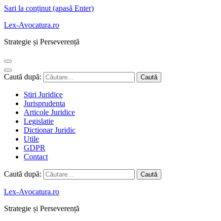
Sari la conținut (apasă Enter)
Lex-Avocatura.ro
Strategie și Perseverență
Caută după:
Stiri Juridice
Jurisprudenta
Articole Juridice
Legislatie
Dictionar Juridic
Utile
GDPR
Contact
Caută după:
Lex-Avocatura.ro
Strategie și Perseverență