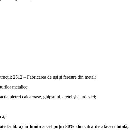
ucţii; 2512 – Fabricarea de uşi şi ferestre din metal;
turilor metalice;
cţia pietrei calcaroase, ghipsului, cretei şi a ardeziei;
ică;
ate la lit. a) în limita a cel puţin 80% din cifra de afaceri totală