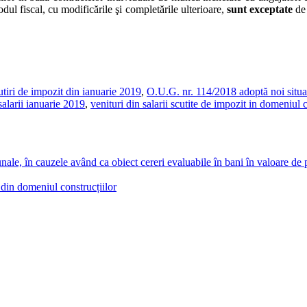
dul fiscal, cu modificările şi completările ulterioare,
sunt exceptate
de 
utiri de impozit din ianuarie 2019
,
O.U.G. nr. 114/2018 adoptă noi situați
salarii ianuarie 2019
,
venituri din salarii scutite de impozit in domeniul c
nale, în cauzele având ca obiect cereri evaluabile în bani în valoare de 
 din domeniul construcțiilor