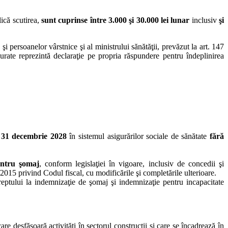
lică scutirea,
sunt cuprinse între 3.000 şi 30.000 lei lunar
inclusiv
şi
 şi persoanelor vârstnice şi al ministrului sănătăţii, prevăzut la art. 147
gurate reprezintă declaraţie pe propria răspundere pentru îndeplinirea
– 31 decembrie 2028
în sistemul asigurărilor sociale de sănătate
fără
entru şomaj
, conform legislaţiei în vigoare, inclusiv de concedii şi
2015 privind Codul fiscal, cu modificările şi completările ulterioare.
reptului la indemnizaţie de şomaj şi indemnizaţie pentru incapacitate
are desfăşoară activităţi în sectorul construcţii şi care se încadrează în