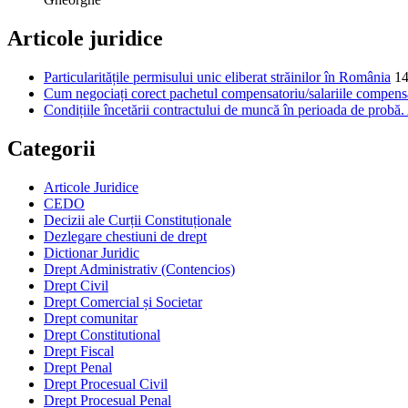
Articole juridice
Particularitățile permisului unic eliberat străinilor în România
14
Cum negociați corect pachetul compensatoriu/salariile compensat
Condițiile încetării contractului de muncă în perioada de probă
Categorii
Articole Juridice
CEDO
Decizii ale Curții Constituționale
Dezlegare chestiuni de drept
Dictionar Juridic
Drept Administrativ (Contencios)
Drept Civil
Drept Comercial și Societar
Drept comunitar
Drept Constitutional
Drept Fiscal
Drept Penal
Drept Procesual Civil
Drept Procesual Penal