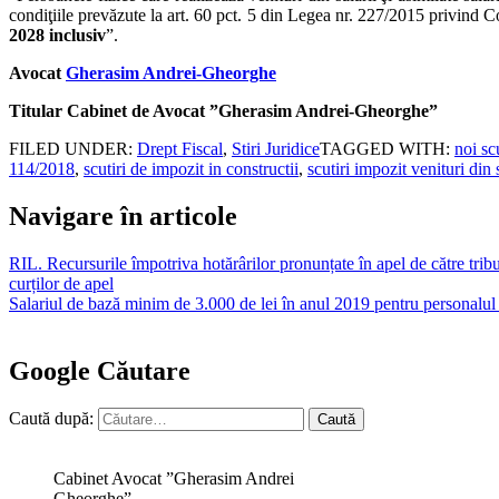
condiţiile prevăzute la art. 60 pct. 5 din Legea nr. 227/2015 privind Co
2028 inclusiv
”.
Avocat
Gherasim Andrei-Gheorghe
Titular Cabinet de Avocat ”Gherasim Andrei-Gheorghe”
FILED UNDER:
Drept Fiscal
,
Stiri Juridice
TAGGED WITH:
noi sc
114/2018
,
scutiri de impozit in constructii
,
scutiri impozit venituri din 
Navigare în articole
RIL. Recursurile împotriva hotărârilor pronunțate în apel de către tribu
curților de apel
Salariul de bază minim de 3.000 de lei în anul 2019 pentru personalul
Google Căutare
Caută după:
Cabinet Avocat ”Gherasim Andrei
Gheorghe”