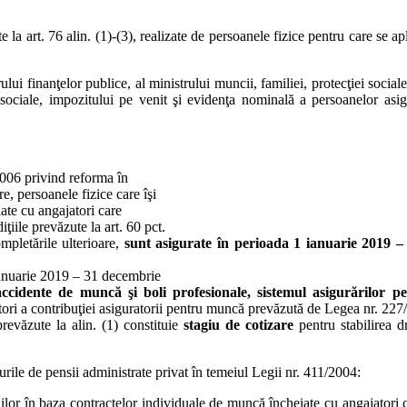
 la art. 76 alin. (1)-(3), realizate de persoanele fizice pentru care se ap
ului finanţelor publice, al ministrului muncii, familiei, protecţiei sociale
lor sociale, impozitului pe venit şi evidenţa nominală a persoanelor asi
/2006 privind reforma în
e, persoanele fizice care îşi
ate cu angajatori care
iţiile prevăzute la art. 60 pct.
mpletările ulterioare,
sunt asigurate
în perioada 1 ianuarie 2019 
anuarie 2019 – 31 decembrie
accidente de muncă şi boli profesionale,
sistemul asigurărilor p
atori a contribuţiei asiguratorii pentru muncă prevăzută de Legea nr. 227/
prevăzute la alin. (1) constituie
stagiu de cotizare
pentru stabilirea d
durile de pensii administrate privat în temeiul Legii nr. 411/2004:
riilor în baza contractelor individuale de muncă încheiate cu angajatori c