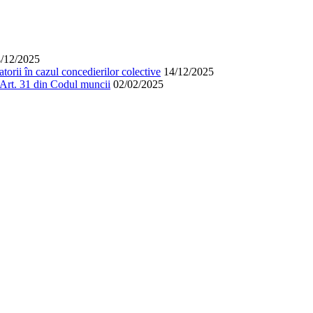
/12/2025
orii în cazul concedierilor colective
14/12/2025
. Art. 31 din Codul muncii
02/02/2025