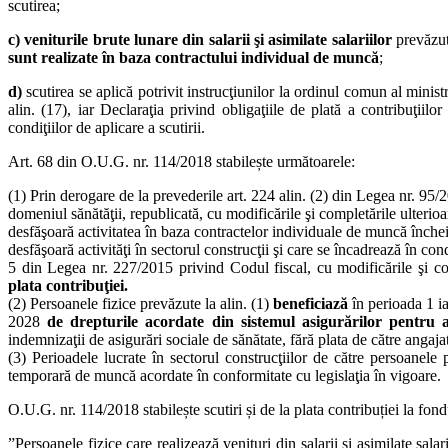
scutirea;
c) veniturile brute lunare din salarii şi asimilate salariilor
prevăzute
sunt realizate în baza contractului individual de muncă
;
d)
scutirea se aplică potrivit instrucţiunilor la ordinul comun al ministr
alin. (17), iar Declaraţia privind obligaţiile de plată a contribuţii
condiţiilor de aplicare a scutirii.
Art. 68 din O.U.G. nr. 114/2018 stabilește următoarele:
(1) Prin derogare de la prevederile art. 224 alin. (2) din Legea nr. 95
domeniul sănătăţii, republicată, cu modificările şi completările ulterioar
desfăşoară activitatea în baza contractelor individuale de muncă închei
desfăşoară activităţi în sectorul construcţii şi care se încadrează în cond
5 din Legea nr. 227/2015 privind Codul fiscal, cu modificările şi co
plata
contribuţiei.
(2) Persoanele fizice prevăzute la alin. (1)
beneficiază
în perioada 1 i
2028
de drepturile acordate din sistemul asigurărilor pentru 
indemnizaţii de asigurări sociale de sănătate, fără plata de către angaj
(3) Perioadele lucrate în sectorul construcţiilor de către persoanele 
temporară de muncă acordate în conformitate cu legislaţia în vigoare.
O.U.G. nr. 114/2018 stabilește scutiri și de la plata contribuției la fon
”Persoanele fizice care realizează venituri din salarii şi asimilate sala