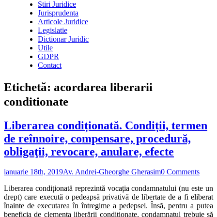
Stiri Juridice
Jurisprudenta
Articole Juridice
Legislatie
Dictionar Juridic
Utile
GDPR
Contact
Etichetă:
acordarea liberarii
conditionate
Liberarea condiționată. Condiții, termen
de reînnoire, compensare, procedură,
obligaţii, revocare, anulare, efecte
ianuarie 18th, 2019
Av. Andrei-Gheorghe Gherasim
0 Comments
Liberarea condiționată reprezintă vocația condamnatului (nu este un
drept) care execută o pedeapsă privativă de libertate de a fi eliberat
înainte de executarea în întregime a pedepsei. Însă, pentru a putea
beneficia de clemența liberării condiționate, condamnatul trebuie să