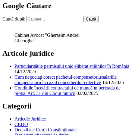
Google Căutare
Caută după:
Cabinet Avocat ”Gherasim Andrei
Gheorghe”
Articole juridice
Particularitățile permisului unic eliberat străinilor în România
14/12/2025
Cum negociați corect pachetul compensatoriu/salariile
compensatorii în cazul concedierilor colective
14/12/2025
Condițiile încetării contractului de muncă în perioada de
probă. Art. 31 din Codul muncii
02/02/2025
Categorii
Articole Juridice
CEDO
Decizii ale Curții Constituționale