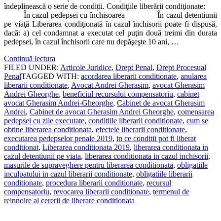
îndeplinească o serie de condiții. Condiţiile liberării condiţionate:
În cazul pedepsei cu închisoarea În cazul detenţiunii
pe viaţă Liberarea condiţionată în cazul închisorii poate fi dispusă,
dacă: a) cel condamnat a executat cel puţin două treimi din durata
pedepsei, în cazul închisorii care nu depăşeşte 10 ani, …
Continuă lectura
FILED UNDER:
Articole Juridice
,
Drept Penal
,
Drept Procesual
Penal
TAGGED WITH:
acordarea liberarii conditionate
,
anularea
liberarii conditionate
,
Avocat Andrei Gherasim
,
avocat Gherasim
Andrei Gheorghe
,
beneficiul recursului compensatoriu
,
cabinet
avocat Gherasim Andrei-Gheorghe
,
Cabinet de avocat Gherasim
Andrei
,
Cabinet de avocat Gherasim Andrei Gheorghe
,
comensarea
pedepsei cu zile executate
,
conditiile liberarii conditionate
,
cum se
obtine liberarea conditionata
,
efectele liberarii conditionate
,
executarea pedepselor penale 2019
,
in ce conditii pot fi liberat
conditionat
,
Liberarea conditionata 2019
,
liberarea conditionata in
cazul detentiunii pe viata
,
liberarea conditionata in cazul inchisorii
,
masurile de supraveghere pentru liberarea conditionata
,
obligatiile
inculpatului in cazul liberarii conditionate
,
obligatiile liberarii
conditionate
,
procedura liberarii conditionate
,
recursul
compensatoriu
,
revocarea liberarii conditionate
,
termenul de
reinnoire al cererii de liberare conditionata