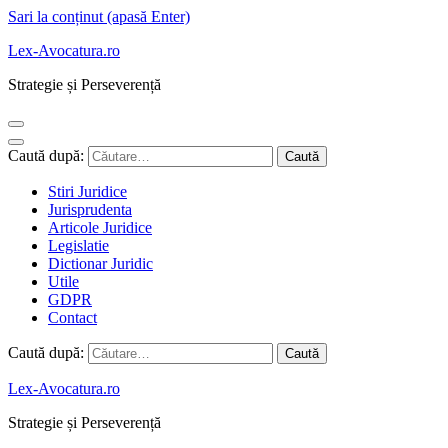
Sari la conținut (apasă Enter)
Lex-Avocatura.ro
Strategie și Perseverență
Caută după:
Stiri Juridice
Jurisprudenta
Articole Juridice
Legislatie
Dictionar Juridic
Utile
GDPR
Contact
Caută după:
Lex-Avocatura.ro
Strategie și Perseverență