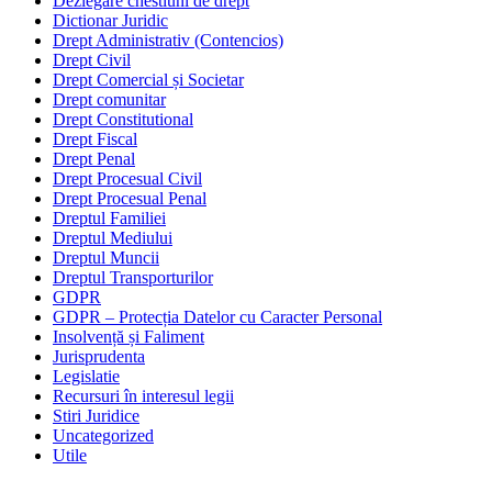
Dezlegare chestiuni de drept
Dictionar Juridic
Drept Administrativ (Contencios)
Drept Civil
Drept Comercial și Societar
Drept comunitar
Drept Constitutional
Drept Fiscal
Drept Penal
Drept Procesual Civil
Drept Procesual Penal
Dreptul Familiei
Dreptul Mediului
Dreptul Muncii
Dreptul Transporturilor
GDPR
GDPR – Protecția Datelor cu Caracter Personal
Insolvență și Faliment
Jurisprudenta
Legislatie
Recursuri în interesul legii
Stiri Juridice
Uncategorized
Utile