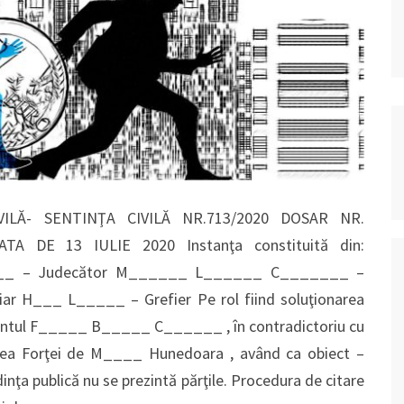
ILĂ- SENTINŢA CIVILĂ NR.713/2020 DOSAR NR.
A DE 13 IULIE 2020 Instanţa constituită din:
_ – Judecător M______ L______ C_______ –
ciar H___ L_____ – Grefier Pe rol fiind soluţionarea
mantul F_____ B_____ C______ , în contradictoriu cu
ea Forţei de M____ Hunedoara , având ca obiect –
dinţa publică nu se prezintă părţile. Procedura de citare