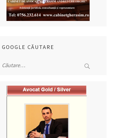
GOOGLE CĂUTARE
Caută
după: