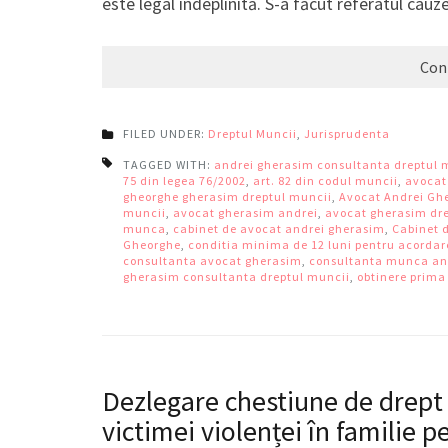
este legal îndeplinită. S-a făcut referatul cau
Con
FILED UNDER:
Dreptul Muncii
,
Jurisprudenta
TAGGED WITH:
andrei gherasim consultanta dreptul 
75 din legea 76/2002
,
art. 82 din codul muncii
,
avocat
gheorghe gherasim dreptul muncii
,
Avocat Andrei Gh
muncii
,
avocat gherasim andrei
,
avocat gherasim dr
munca
,
cabinet de avocat andrei gherasim
,
Cabinet 
Gheorghe
,
conditia minima de 12 luni pentru acordar
consultanta avocat gherasim
,
consultanta munca an
gherasim consultanta dreptul muncii
,
obtinere prima
Dezlegare chestiune de drept re
victimei violenței în familie 