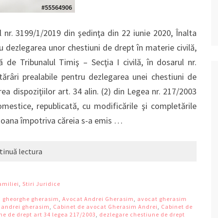
 nr. 3199/1/2019 din şedinţa din 22 iunie 2020, Înalta
u dezlegarea unor chestiuni de drept în materie civilă,
 de Tribunalul Timiş – Secţia I civilă, în dosarul nr.
ărâri prealabile pentru dezlegarea unei chestiuni de
area dispoziţiilor art. 34 alin. (2) din Legea nr. 217/2003
mestice, republicată, cu modificările şi completările
ersoana împotriva căreia s-a emis …
tinuă lectura
amiliei
,
Stiri Juridice
i gheorghe gherasim
,
Avocat Andrei Gherasim
,
avocat gherasim
 andrei gherasim
,
Cabinet de avocat Gherasim Andrei
,
Cabinet de
ne de drept art 34 legea 217/2003
,
dezlegare chestiune de drept