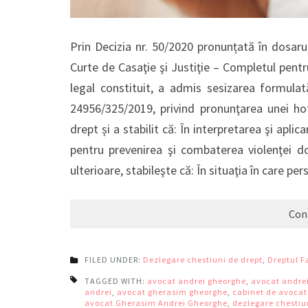
Prin Decizia nr. 50/2020 pronunțată în dosarul
Curte de Casaţie şi Justiţie – Completul pentr
legal constituit, a admis sesizarea formulată
24956/325/2019, privind pronunţarea unei hot
drept și a stabilit că: În interpretarea şi aplic
pentru prevenirea şi combaterea violenţei do
ulterioare, stabileşte că: În situaţia în care p
Con
FILED UNDER:
Dezlegare chestiuni de drept
,
Dreptul F
TAGGED WITH:
avocat andrei gheorghe
,
avocat andre
andrei
,
avocat gherasim gheorghe
,
cabinet de avocat
avocat Gherasim Andrei Gheorghe
,
dezlegare chestiu