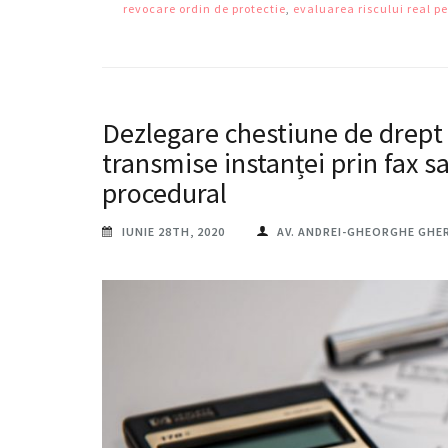
revocare ordin de protectie
,
evaluarea riscului real pe
Dezlegare chestiune de drept 
transmise instanței prin fax s
procedural
IUNIE 28TH, 2020
AV. ANDREI-GHEORGHE GHE