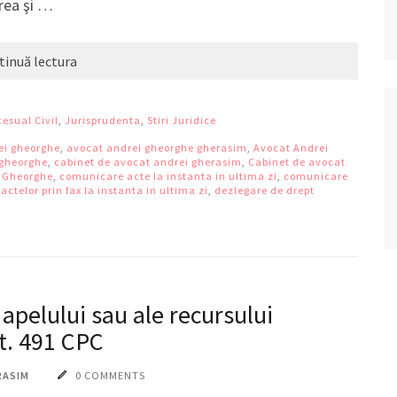
rea şi …
tinuă lectura
cesual Civil
,
Jurisprudenta
,
Stiri Juridice
ei gheorghe
,
avocat andrei gheorghe gherasim
,
Avocat Andrei
 gheorghe
,
cabinet de avocat andrei gherasim
,
Cabinet de avocat
i Gheorghe
,
comunicare acte la instanta in ultima zi
,
comunicare
ctelor prin fax la instanta in ultima zi
,
dezlegare de drept
 apelului sau ale recursului
rt. 491 CPC
RASIM
0 COMMENTS