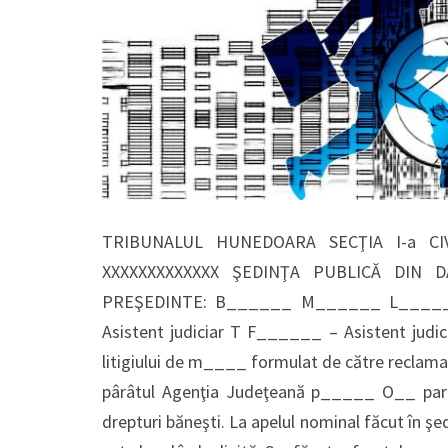
TRIBUNALUL HUNEDOARA SECŢIA I-a CIV
XXXXXXXXXXXXX ŞEDINŢA PUBLICĂ DIN DAT
PREŞEDINTE: B______ M______ L_____
Asistent judiciar T F______ – Asistent judi
litigiului de m____ formulat de către recla
pârâtul Agenţia Judeţeană p_____ O__ par
drepturi băneşti. La apelul nominal făcut în şe