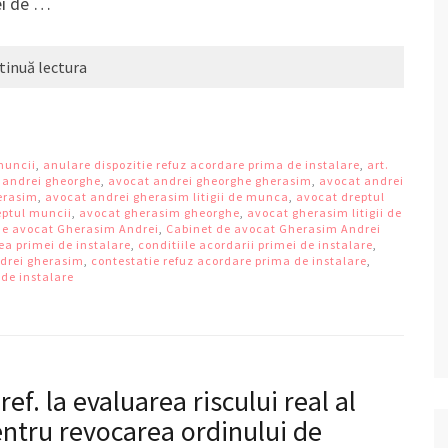
zei de …
tinuă lectura
muncii
,
anulare dispozitie refuz acordare prima de instalare
,
art.
 andrei gheorghe
,
avocat andrei gheorghe gherasim
,
avocat andrei
erasim
,
avocat andrei gherasim litigii de munca
,
avocat dreptul
eptul muncii
,
avocat gherasim gheorghe
,
avocat gherasim litigii de
de avocat Gherasim Andrei
,
Cabinet de avocat Gherasim Andrei
ea primei de instalare
,
conditiile acordarii primei de instalare
,
drei gherasim
,
contestatie refuz acordare prima de instalare
,
 de instalare
f. la evaluarea riscului real al
pentru revocarea ordinului de