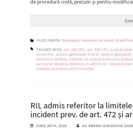
de procedură civilă, precum şi pentru modifica
Con
FILED UNDER:
Dezlegare chestiuni de drept
,
Drept Pro
TAGGED WITH:
art. 182 CPC
,
art. 183 CPC
,
avocat andr
Gherasim
,
avocat gherasim andrei
,
avocat gherasim
Gherasim Andrei
,
Cabinet de avocat Gherasim Andre
acte prin email la instanta in ultima zi
,
comunicarea a
comunicare acte catre instanta
RIL admis referitor la limitele
incident prev. de art. 472 și a
IUNIE 28TH, 2020
AV. ANDREI-GHEORGHE GHE