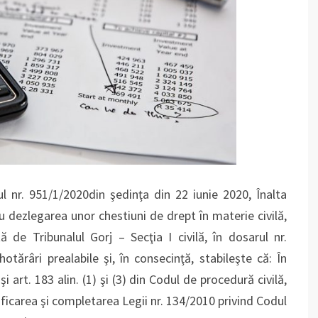
l nr. 951/1/2020din şedinţa din 22 iunie 2020, Înalta
u dezlegarea unor chestiuni de drept în materie civilă,
 de Tribunalul Gorj – Secţia I civilă, în dosarul nr.
tărâri prealabile şi, în consecinţă, stabileşte că: În
şi art. 183 alin. (1) şi (3) din Codul de procedură civilă,
icarea şi completarea Legii nr. 134/2010 privind Codul