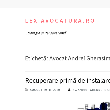
Sari
la
conținut
LEX-AVOCATURA.RO
(apasă
Strategie și Perseverență
Enter)
Etichetă:
Avocat Andrei Gherasi
Recuperare primă de instalare
AUGUST 29TH, 2020
AV. ANDREI-GHEORGHE 