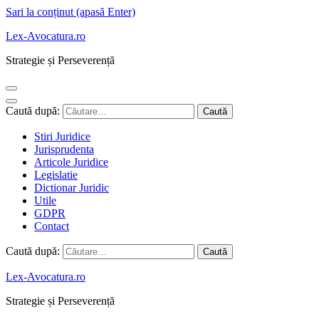
Sari la conținut (apasă Enter)
Lex-Avocatura.ro
Strategie și Perseverență
Caută după:
Stiri Juridice
Jurisprudenta
Articole Juridice
Legislatie
Dictionar Juridic
Utile
GDPR
Contact
Caută după:
Lex-Avocatura.ro
Strategie și Perseverență