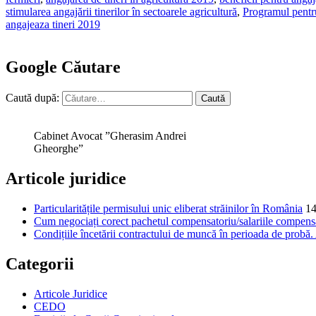
stimularea angajării tinerilor în sectoarele agricultură
,
Programul pentru 
angajeaza tineri 2019
Google Căutare
Caută după:
Cabinet Avocat ”Gherasim Andrei
Gheorghe”
Articole juridice
Particularitățile permisului unic eliberat străinilor în România
14
Cum negociați corect pachetul compensatoriu/salariile compensat
Condițiile încetării contractului de muncă în perioada de probă
Categorii
Articole Juridice
CEDO