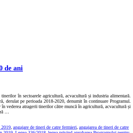
0 de ani
erilor în sectoarele agricultură, acvacultură și industria alimentară.
entară, derulat pe perioada 2018-2020, denumit în continuare Programul.
n vederea atragerii tinerilor către muncă în agricultură, acvacultură și
tară …
i 2019
,
angajare de tineri de catre fermieri
,
angajarea de tineri de catre
 in 2019
,
Legea 336/2018
,
legea privind aprobarea Programului pentru