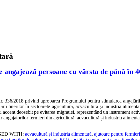
tară
e angajează persoane cu vârsta de până în 4
. 336/2018 privind aprobarea Programului pentru stimularea angajării tin
jării tinerilor în sectoarele agricultură, acvacultură și industria alim
 accent deosebit pe evitarea migrației, reprezentând un instrument activ î
r angajatorilor fermieri din agricultură, acvacultură și industria alimen
ED WITH:
acvacultură și industria alimentară
,
ajutoare pentru fermier
area tinerilor de catre fermieri 2019
,
facilitati pentru angajarea tinerilor