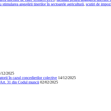
stimularea angajării tinerilor în sectoarele agricultură
,
scutiri de impozi
/12/2025
orii în cazul concedierilor colective
14/12/2025
. Art. 31 din Codul muncii
02/02/2025