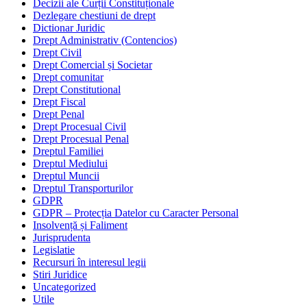
Decizii ale Curții Constituționale
Dezlegare chestiuni de drept
Dictionar Juridic
Drept Administrativ (Contencios)
Drept Civil
Drept Comercial și Societar
Drept comunitar
Drept Constitutional
Drept Fiscal
Drept Penal
Drept Procesual Civil
Drept Procesual Penal
Dreptul Familiei
Dreptul Mediului
Dreptul Muncii
Dreptul Transporturilor
GDPR
GDPR – Protecția Datelor cu Caracter Personal
Insolvență și Faliment
Jurisprudenta
Legislatie
Recursuri în interesul legii
Stiri Juridice
Uncategorized
Utile