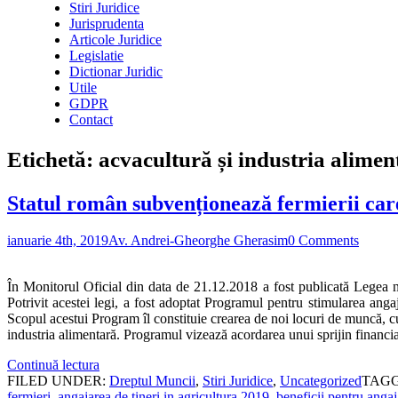
Stiri Juridice
Jurisprudenta
Articole Juridice
Legislatie
Dictionar Juridic
Utile
GDPR
Contact
Etichetă:
acvacultură și industria alimen
Statul român subvenționează fermierii car
ianuarie 4th, 2019
Av. Andrei-Gheorghe Gherasim
0 Comments
În Monitorul Oficial din data de 21.12.2018 a fost publicată Legea nr
Potrivit acestei legi, a fost adoptat Programul pentru stimularea anga
Scopul acestui Program îl constituie crearea de noi locuri de muncă, cu
industria alimentară. Programul vizează acordarea unui sprijin financia
Continuă lectura
FILED UNDER:
Dreptul Muncii
,
Stiri Juridice
,
Uncategorized
TAGG
fermieri
,
angajarea de tineri in agricultura 2019
,
beneficii pentru angaj