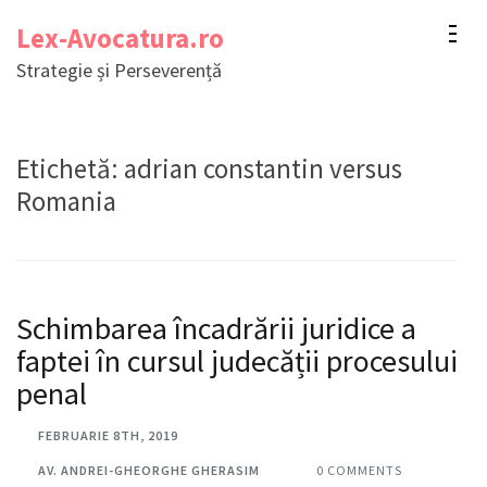
Sari
Lex-Avocatura.ro
la
Strategie și Perseverență
conținut
(apasă
Enter)
Etichetă:
adrian constantin versus
Romania
Schimbarea încadrării juridice a
faptei în cursul judecății procesului
penal
FEBRUARIE 8TH, 2019
AV. ANDREI-GHEORGHE GHERASIM
0 COMMENTS