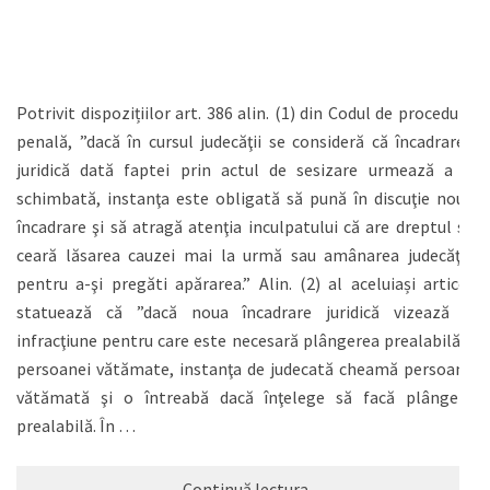
Potrivit dispozițiilor art. 386 alin. (1) din Codul de procedură
penală, ”dacă în cursul judecăţii se consideră că încadrarea
juridică dată faptei prin actul de sesizare urmează a fi
schimbată, instanţa este obligată să pună în discuţie noua
încadrare şi să atragă atenţia inculpatului că are dreptul să
ceară lăsarea cauzei mai la urmă sau amânarea judecăţii,
pentru a-şi pregăti apărarea.” Alin. (2) al aceluiași articol
statuează că ”dacă noua încadrare juridică vizează o
infracţiune pentru care este necesară plângerea prealabilă a
persoanei vătămate, instanţa de judecată cheamă persoana
vătămată şi o întreabă dacă înţelege să facă plângere
prealabilă. În …
Continuă lectura