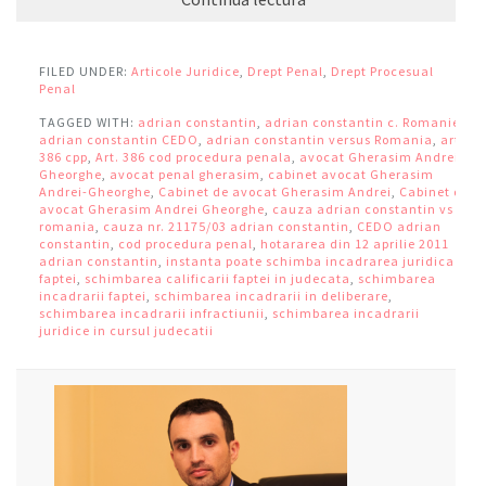
FILED UNDER:
Articole Juridice
,
Drept Penal
,
Drept Procesual
Penal
TAGGED WITH:
adrian constantin
,
adrian constantin c. Romaniei
,
adrian constantin CEDO
,
adrian constantin versus Romania
,
art
386 cpp
,
Art. 386 cod procedura penala
,
avocat Gherasim Andrei
Gheorghe
,
avocat penal gherasim
,
cabinet avocat Gherasim
Andrei-Gheorghe
,
Cabinet de avocat Gherasim Andrei
,
Cabinet de
avocat Gherasim Andrei Gheorghe
,
cauza adrian constantin vs
romania
,
cauza nr. 21175/03 adrian constantin
,
CEDO adrian
constantin
,
cod procedura penal
,
hotararea din 12 aprilie 2011
adrian constantin
,
instanta poate schimba incadrarea juridica a
faptei
,
schimbarea calificarii faptei in judecata
,
schimbarea
incadrarii faptei
,
schimbarea incadrarii in deliberare
,
schimbarea incadrarii infractiunii
,
schimbarea incadrarii
juridice in cursul judecatii