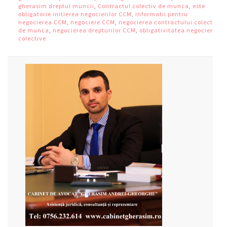
gherasim dreptul muncii
,
Contractul colectiv de munca
,
este
obligatorie initierea negocierilor CCM
,
informatii pentru
negocierea CCM
,
negociere CCM
,
negocierea contractului colectiv
de munca
,
negocierea drepturilor CCM
,
obligativitatea negocierii
colective