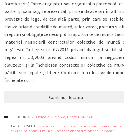
formă scrisă între angajator sau organizaţia patronală, de o
parte, şi salariaţi, reprezentaţi prin sindicate ori în alt mod
prevăzut de lege, de cealaltă parte, prin care se stabilesc
clauze privind condiţiile de muncă, salarizarea, precum şi alte
drepturi şi obligaţii ce decurg din raporturile de muncă. Sediul
materiei negocierii contractelor colective de muncă se
regăsește în Legea nr. 62/2011 privind dialogul social și în
Legea nr. 53/2003 privind Codul muncii. La negocierea
clauzelor şi la încheierea contractelor colective de muncă
părţile sunt egale şi libere. Contractele colective de muncă,
încheiate cu …
Continuă lectura
FILED UNDER:
Articole Juridice
,
Dreptul Muncii
TAGGED WITH:
avocat andrei gheorghe gherasim
,
avocat andrei
gherasim dreptul muncii
,
avocat gherasim andrei
,
avocat