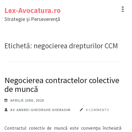
Sari
Lex-Avocatura.ro
la
Strategie și Perseverență
conținut
(apasă
Enter)
Etichetă:
negocierea drepturilor CCM
Negocierea contractelor colective
de muncă
APRILIE 23RD, 2020
AV. ANDREI-GHEORGHE GHERASIM
0 COMMENTS
Contractul colectiv de muncă este convenţia încheiată în