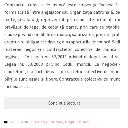
Contractul colectiv de muncă este convenţia încheiată în
formă scrisă între angajator sau organizaţia patronală, de o
parte, şi salariaţi, reprezentaţi prin sindicate ori în alt mod
prevăzut de lege, de cealaltă parte, prin care se stabilesc
clauze privind condiţiile de muncă, salarizarea, precum şi alte
drepturi şi obligaţii ce decurg din raporturile de muncă. Sediul
materiei negocierii contractelor colective de muncă se
regăsește în Legea nr. 62/2011 privind dialogul social și în
Legea nr. 53/2003 privind Codul muncii. La negocierea
clauzelor şi la încheierea contractelor colective de muncă
părţile sunt egale şi libere. Contractele colective de muncă,
încheiate cu …
Continuă lectura
FILED UNDER:
Articole Juridice
,
Dreptul Muncii