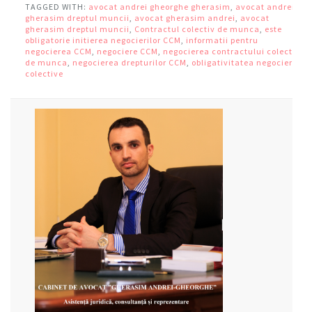
TAGGED WITH:
avocat andrei gheorghe gherasim
,
avocat andrei
gherasim dreptul muncii
,
avocat gherasim andrei
,
avocat
gherasim dreptul muncii
,
Contractul colectiv de munca
,
este
obligatorie initierea negocierilor CCM
,
informatii pentru
negocierea CCM
,
negociere CCM
,
negocierea contractului colectiv
de munca
,
negocierea drepturilor CCM
,
obligativitatea negocierii
colective