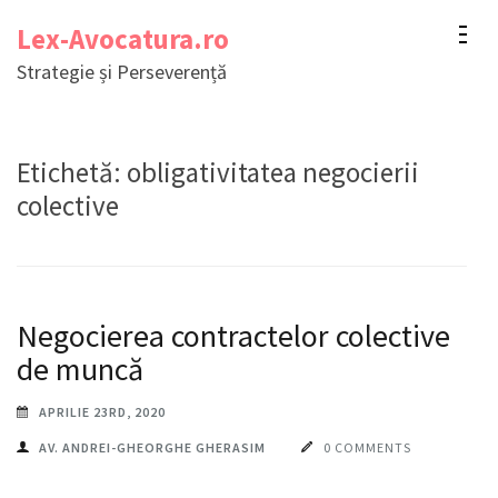
Sari
Lex-Avocatura.ro
la
Strategie și Perseverență
conținut
(apasă
Enter)
Etichetă:
obligativitatea negocierii
colective
Negocierea contractelor colective
de muncă
APRILIE 23RD, 2020
AV. ANDREI-GHEORGHE GHERASIM
0 COMMENTS