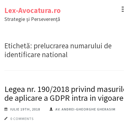
Sari
Lex-Avocatura.ro
la
Strategie și Perseverență
conținut
(apasă
Enter)
Etichetă:
prelucrarea numarului de
identificare national
Legea nr. 190/2018 privind masurile
de aplicare a GDPR intra in vigoare
IULIE 19TH, 2018
AV. ANDREI-GHEORGHE GHERASIM
0 COMMENTS