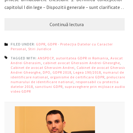
capitolul I din lege – Dispozitii generale – sunt clarificate …
Continuă lectura
FILED UNDER:
GDPR
,
GDPR - Protecția Datelor cu Caracter
Personal
,
Stiri Juridice
TAGGED WITH:
ANSPDCP
,
autoritatea GDPR in Romania
,
Avocat
Andrei Gherasim
,
cabinet avocat Gherasim Andrei-Gheorghe
,
Cabinet de avocat Gherasim Andrei
,
Cabinet de avocat Gherasim
Andrei Gheorghe
,
DPO
,
GDPR 2018
,
Legea 190/2018
,
numarul de
identificare national
,
organisme de certificare GDPR
,
prelucrarea
numarului de identificare national
,
responsabil cu protectia
datelor 2018
,
sanctiuni GDPR
,
supraveghere prin mijloace audio-
video GDPR