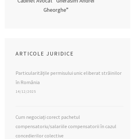
Cabinet Avocat ”Gherasim Andrei
Gheorghe”
ARTICOLE JURIDICE
Particularitățile permisului unic eliberat străinilor
în România
14/12/2025
Cum negociați corect pachetul
compensatoriu/salariile compensatorii în cazul
concedierilor colective