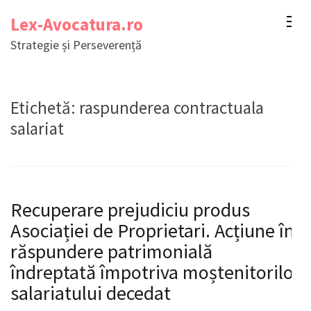
Sari
Lex-Avocatura.ro
la
Strategie și Perseverență
conținut
(apasă
Enter)
Etichetă:
raspunderea contractuala
salariat
Recuperare prejudiciu produs
Asociației de Proprietari. Acțiune în
răspundere patrimonială
îndreptată împotriva moștenitorilor
salariatului decedat