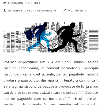
FEBRUARIE 13TH, 2019
AV. ANDREI-GHEORGHE GHERASIM
0 COMMENTS
Potrivit dispozițiilor art. 254 din Codul muncii, salariaţii
răspund patrimonial, în temeiul normelor şi principiilor
răspunderii civile contractuale, pentru pagubele materiale
produse angajatorului din vina şi în legătură cu munca lor.
Salariaţii nu răspund de pagubele provocate de forţa majoră
sau de alte cauze neprevăzute care nu puteau fi înlăturate şi
nici de pagubele care se încadrează în riscul normal al
serviciului. În situaţia în care angajatorul constată că