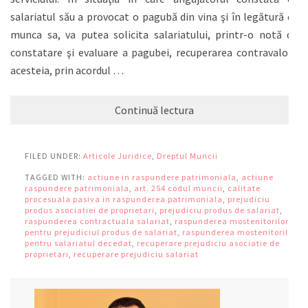
salariatul său a provocat o pagubă din vina şi în legătură cu
munca sa, va putea solicita salariatului, printr-o notă de
constatare şi evaluare a pagubei, recuperarea contravalorii
acesteia, prin acordul …
Continuă lectura
FILED UNDER:
Articole Juridice
,
Dreptul Muncii
TAGGED WITH:
actiune in raspundere patrimoniala
,
actiune
raspundere patrimoniala
,
art. 254 codul muncii
,
calitate
procesuala pasiva in raspunderea patrimoniala
,
prejudiciu
produs asociatiei de proprietari
,
prejudiciu produs de salariat
,
raspunderea contractuala salariat
,
raspunderea mostenitorilor
pentru prejudiciul produs de salariat
,
raspunderea mostenitorilor
pentru salariatul decedat
,
recuperare prejudiciu asociatie de
proprietari
,
recuperare prejudiciu salariat