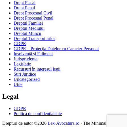
Drept Fiscal
Drept Penal
Drept Procesual Civil
Drept Procesual Penal
Dreptul Familiei
Dreptul Mediului
Dreptul Muncii
Dreptul Transporturilor
GDPR
GDPR – Protecția Datelor cu Caracter Personal
Insolvență și Faliment
Jurisprudenta
Legislatie
Recursuri în interesul legii
Stiri Juridice
Uncategorized
Utile
Legal
GDPR
Politica de confidentialitate
Drepturi de autor ©2026
Lex-Avocatura.ro
· The Minimal |