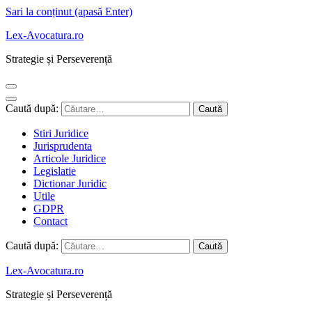
Sari la conținut (apasă Enter)
Lex-Avocatura.ro
Strategie și Perseverență
Caută după:
Stiri Juridice
Jurisprudenta
Articole Juridice
Legislatie
Dictionar Juridic
Utile
GDPR
Contact
Caută după:
Lex-Avocatura.ro
Strategie și Perseverență