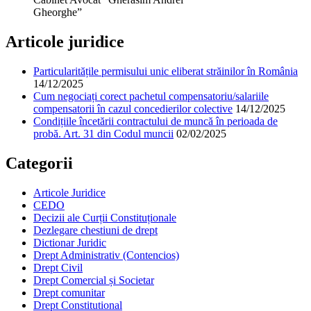
Gheorghe”
Articole juridice
Particularitățile permisului unic eliberat străinilor în România
14/12/2025
Cum negociați corect pachetul compensatoriu/salariile
compensatorii în cazul concedierilor colective
14/12/2025
Condițiile încetării contractului de muncă în perioada de
probă. Art. 31 din Codul muncii
02/02/2025
Categorii
Articole Juridice
CEDO
Decizii ale Curții Constituționale
Dezlegare chestiuni de drept
Dictionar Juridic
Drept Administrativ (Contencios)
Drept Civil
Drept Comercial și Societar
Drept comunitar
Drept Constitutional