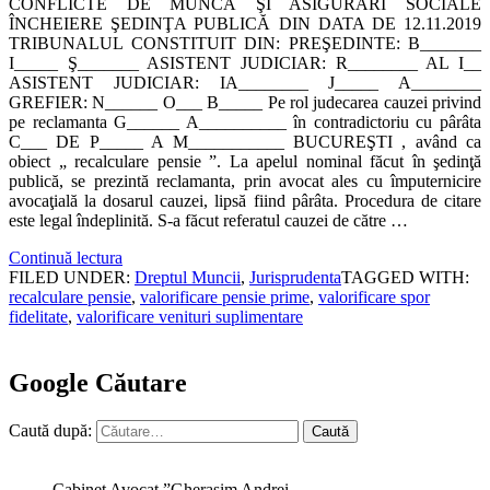
CONFLICTE DE MUNCĂ ŞI ASIGURĂRI SOCIALE
ÎNCHEIERE ŞEDINŢA PUBLICĂ DIN DATA DE 12.11.2019
TRIBUNALUL CONSTITUIT DIN: PREŞEDINTE: B_______
I_____ Ş_______ ASISTENT JUDICIAR: R________ AL I__
ASISTENT JUDICIAR: IA________ J_____ A________
GREFIER: N______ O___ B_____ Pe rol judecarea cauzei privind
pe reclamanta G______ A__________ în contradictoriu cu pârâta
C___ DE P_____ A M___________ BUCUREŞTI , având ca
obiect „ recalculare pensie ”. La apelul nominal făcut în şedinţă
publică, se prezintă reclamanta, prin avocat ales cu împuternicire
avocaţială la dosarul cauzei, lipsă fiind pârâta. Procedura de citare
este legal îndeplinită. S-a făcut referatul cauzei de către …
Continuă lectura
FILED UNDER:
Dreptul Muncii
,
Jurisprudenta
TAGGED WITH:
recalculare pensie
,
valorificare pensie prime
,
valorificare spor
fidelitate
,
valorificare venituri suplimentare
Google Căutare
Caută după:
Cabinet Avocat ”Gherasim Andrei