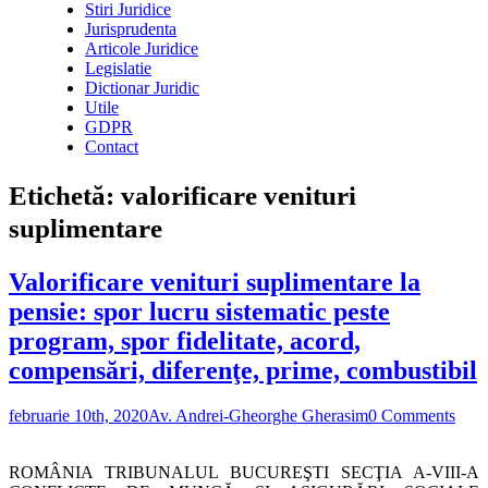
Stiri Juridice
Jurisprudenta
Articole Juridice
Legislatie
Dictionar Juridic
Utile
GDPR
Contact
Etichetă:
valorificare venituri
suplimentare
Valorificare venituri suplimentare la
pensie: spor lucru sistematic peste
program, spor fidelitate, acord,
compensări, diferenţe, prime, combustibil
februarie 10th, 2020
Av. Andrei-Gheorghe Gherasim
0 Comments
ROMÂNIA TRIBUNALUL BUCUREŞTI SECŢIA A-VIII-A