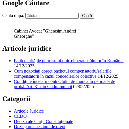
Google Căutare
Caută după:
Cabinet Avocat ”Gherasim Andrei
Gheorghe”
Articole juridice
Particularitățile permisului unic eliberat străinilor în România
14/12/2025
Cum negociați corect pachetul compensatoriu/salariile
compensatorii în cazul concedierilor colective
14/12/2025
Condițiile încetării contractului de muncă în perioada de
probă. Art. 31 din Codul muncii
02/02/2025
Categorii
Articole Juridice
CEDO
Decizii ale Curții Constituționale
Dezlegare chestiuni de drept