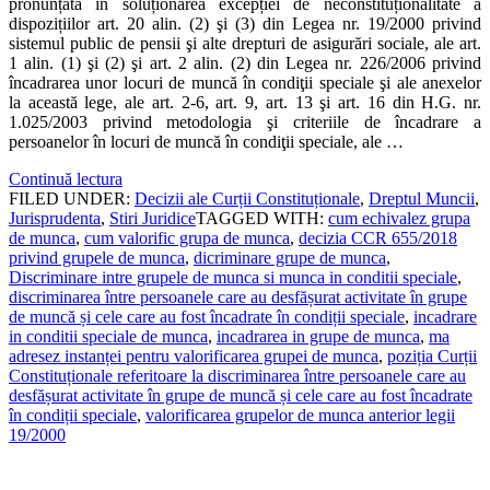
pronunțată în soluționarea excepției de neconstituționalitate a
dispozițiilor art. 20 alin. (2) şi (3) din Legea nr. 19/2000 privind
sistemul public de pensii şi alte drepturi de asigurări sociale, ale art.
1 alin. (1) şi (2) şi art. 2 alin. (2) din Legea nr. 226/2006 privind
încadrarea unor locuri de muncă în condiţii speciale şi ale anexelor
la această lege, ale art. 2-6, art. 9, art. 13 şi art. 16 din H.G. nr.
1.025/2003 privind metodologia şi criteriile de încadrare a
persoanelor în locuri de muncă în condiţii speciale, ale …
Continuă lectura
FILED UNDER:
Decizii ale Curții Constituționale
,
Dreptul Muncii
,
Jurisprudenta
,
Stiri Juridice
TAGGED WITH:
cum echivalez grupa
de munca
,
cum valorific grupa de munca
,
decizia CCR 655/2018
privind grupele de munca
,
dicriminare grupe de munca
,
Discriminare intre grupele de munca si munca in conditii speciale
,
discriminarea între persoanele care au desfășurat activitate în grupe
de muncă și cele care au fost încadrate în condiții speciale
,
incadrare
in conditii speciale de munca
,
incadrarea in grupe de munca
,
ma
adresez instanței pentru valorificarea grupei de munca
,
poziția Curții
Constituționale referitoare la discriminarea între persoanele care au
desfășurat activitate în grupe de muncă și cele care au fost încadrate
în condiții speciale
,
valorificarea grupelor de munca anterior legii
19/2000