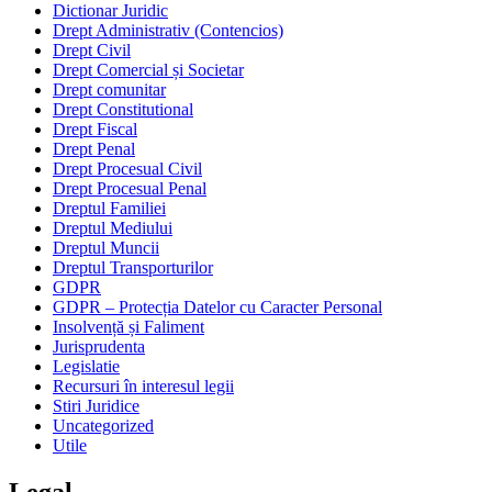
Dictionar Juridic
Drept Administrativ (Contencios)
Drept Civil
Drept Comercial și Societar
Drept comunitar
Drept Constitutional
Drept Fiscal
Drept Penal
Drept Procesual Civil
Drept Procesual Penal
Dreptul Familiei
Dreptul Mediului
Dreptul Muncii
Dreptul Transporturilor
GDPR
GDPR – Protecția Datelor cu Caracter Personal
Insolvență și Faliment
Jurisprudenta
Legislatie
Recursuri în interesul legii
Stiri Juridice
Uncategorized
Utile
Legal