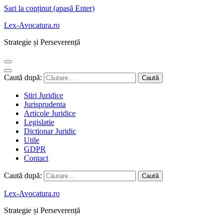
Sari la conținut (apasă Enter)
Lex-Avocatura.ro
Strategie și Perseverență
Caută după:
Stiri Juridice
Jurisprudenta
Articole Juridice
Legislatie
Dictionar Juridic
Utile
GDPR
Contact
Caută după:
Lex-Avocatura.ro
Strategie și Perseverență