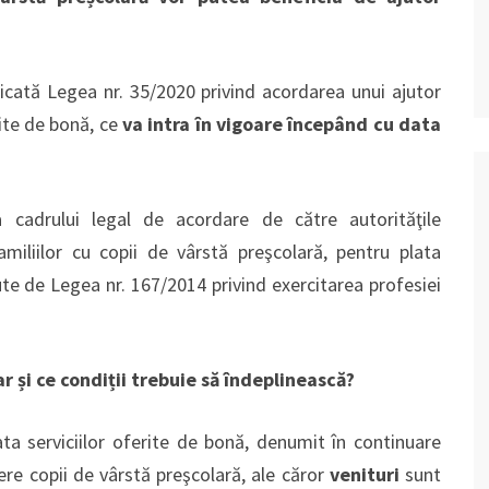
licată Legea nr. 35/2020 privind acordarea unui ajutor
rite de bonă, ce
va intra în vigoare începând cu data
a cadrului legal de acordare de către autorităţile
amiliilor cu copii de vârstă preşcolară, pentru plata
zute de Legea nr. 167/2014 privind exercitarea profesiei
r și ce condiții trebuie să îndeplinească?
ata serviciilor oferite de bonă, denumit în continuare
nere copii de vârstă preşcolară, ale căror
venituri
sunt