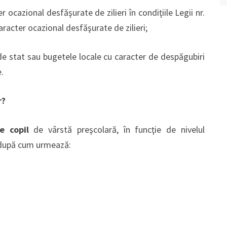
er ocazional desfăşurate de zilieri în condiţiile Legii nr.
aracter ocazional desfăşurate de zilieri;
e stat sau bugetele locale cu caracter de despăgubiri
e.
r?
e copil
de vârstă preşcolară, în funcţie de nivelul
, după cum urmează: