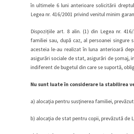
în ultimele 6 luni anterioare solicitării dreptulu
Legea nr. 416/2001 privind venitul minim garant
Dispozițiile art. 8 alin. (1) din Legea nr. 416
familiei sau, după caz, al persoanei singure 
acesteia le-au realizat în luna anterioară depu
asigurări sociale de stat, asigurări de şomaj, 
indiferent de bugetul din care se suportă, obliga
Nu sunt luate în considerare la stabilirea v
a) alocaţia pentru susţinerea familiei, prevăzu
b) alocaţia de stat pentru copii, prevăzută de L