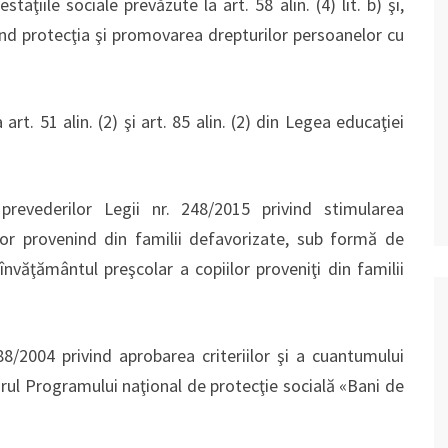
aţiile sociale prevăzute la art. 58 alin. (4) lit. b) şi,
vind protecţia şi promovarea drepturilor persoanelor cu
art. 51 alin. (2) şi art. 85 alin. (2) din Legea educaţiei
 prevederilor Legii nr. 248/2015 privind stimularea
ilor provenind din familii defavorizate, sub formă de
 învăţământul preşcolar a copiilor proveniţi din familii
488/2004 privind aprobarea criteriilor şi a cuantumului
cadrul Programului naţional de protecţie socială «Bani de