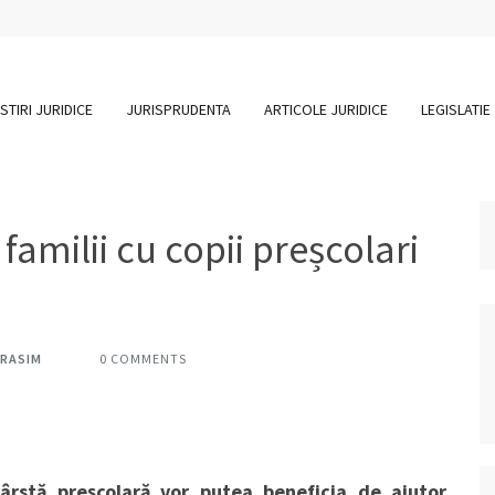
STIRI JURIDICE
JURISPRUDENTA
ARTICOLE JURIDICE
LEGISLATIE
familii cu copii preșcolari
ERASIM
0 COMMENTS
vârstă preșcolară vor putea beneficia de ajutor