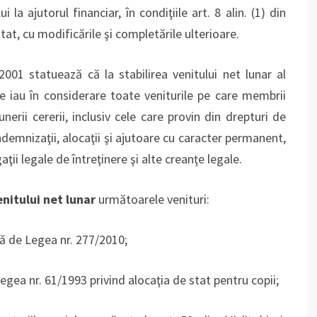
i la ajutorul financiar, în condiţiile art. 8 alin. (1) din
at, cu modificările şi completările ulterioare.
/2001 statuează că la stabilirea venitului net lunar al
se iau în considerare toate veniturile pe care membrii
nerii cererii, inclusiv cele care provin din drepturi de
indemnizaţii, alocaţii şi ajutoare cu caracter permanent,
ţii legale de întreţinere şi alte creanţe legale.
enitului net lunar
următoarele venituri:
tă de Legea nr. 277/2010;
egea nr. 61/1993 privind alocaţia de stat pentru copii;