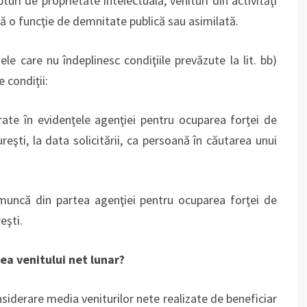
turi de proprietate intelectuală, venituri din activităţi
cită o funcţie de demnitate publică sau asimilată.
le care nu îndeplinesc condiţiile prevăzute la lit. bb)
 condiţii:
rate în evidenţele agenţiei pentru ocuparea forţei de
eşti, la data solicitării, ca persoană în căutarea unui
uncă din partea agenţiei pentru ocuparea forţei de
eşti.
rea venitului net lunar?
nsiderare media veniturilor nete realizate de beneficiar