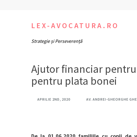
Sari
la
conținut
LEX-AVOCATURA.RO
(apasă
Strategie și Perseverență
Enter)
Ajutor financiar pentru 
pentru plata bonei
APRILIE 2ND, 2020
AV. ANDREI-GHEORGHE GH
De la 01.06.2020 familiile cu copii de 