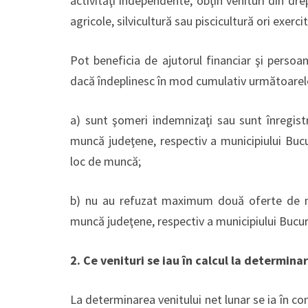
activităţi independente, obţin venituri din drep
agricole, silvicultură sau piscicultură ori exer
Pot beneficia de ajutorul financiar şi persoane
dacă îndeplinesc în mod cumulativ următoarele
a) sunt şomeri indemnizaţi sau sunt înregist
muncă judeţene, respectiv a municipiului Bucur
loc de muncă;
b) nu au refuzat maximum două oferte de m
muncă judeţene, respectiv a municipiului Bucur
2. Ce venituri se iau în calcul la determina
La determinarea venitului net lunar se ia în co