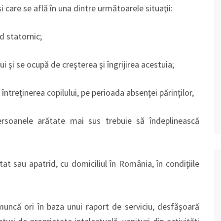
i care se află în una dintre următoarele situaţii:
od statornic;
ui şi se ocupă de creşterea şi îngrijirea acestuia;
treţinerea copilului, pe perioada absenţei părinţilor,
persoanele arătate mai sus trebuie să îndeplinească
at sau apatrid, cu domiciliul în România, în condiţiile
muncă ori în baza unui raport de serviciu, desfăşoară