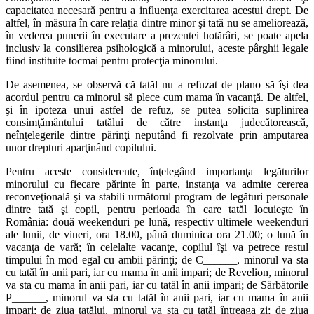
capacitatea necesară pentru a influenţa exercitarea acestui drept. De
altfel, în măsura în care relaţia dintre minor şi tată nu se ameliorează,
în vederea punerii în executare a prezentei hotărâri, se poate apela
inclusiv la consilierea psihologică a minorului, aceste pârghii legale
fiind instituite tocmai pentru protecţia minorului.
De asemenea, se observă că tatăl nu a refuzat de plano să îşi dea
acordul pentru ca minorul să plece cum mama în vacanţă. De altfel,
şi în ipoteza unui astfel de refuz, se putea solicita suplinirea
consimţământului tatălui de către instanţa judecătorească,
neînţelegerile dintre părinţi neputând fi rezolvate prin amputarea
unor drepturi aparţinând copilului.
Pentru aceste considerente, înţelegând importanţa legăturilor
minorului cu fiecare părinte în parte, instanţa va admite cererea
reconveţională şi va stabili următorul program de legături personale
dintre tată şi copil, pentru perioada în care tatăl locuieşte în
România: două weekenduri pe lună, respectiv ultimele weekenduri
ale lunii, de vineri, ora 18.00, până duminica ora 21.00; o lună în
vacanţa de vară; în celelalte vacanţe, copilul îşi va petrece restul
timpului în mod egal cu ambii părinţi; de C______, minorul va sta
cu tatăl în anii pari, iar cu mama în anii impari; de Revelion, minorul
va sta cu mama în anii pari, iar cu tatăl în anii impari; de Sărbătorile
P______, minorul va sta cu tatăl în anii pari, iar cu mama în anii
impari; de ziua tatălui, minorul va sta cu tatăl întreaga zi; de ziua