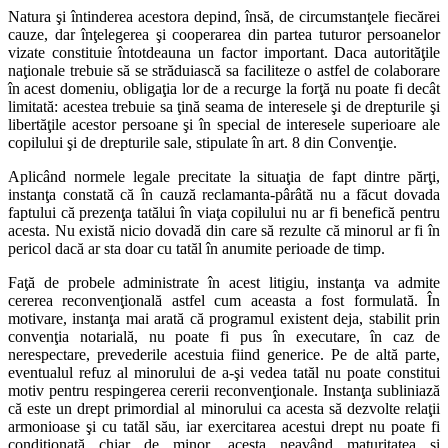
Natura şi întinderea acestora depind, însă, de circumstanţele fiecărei
cauze, dar înţelegerea şi cooperarea din partea tuturor persoanelor
vizate constituie întotdeauna un factor important. Daca autorităţile
naţionale trebuie să se străduiască sa faciliteze o astfel de colaborare
în acest domeniu, obligaţia lor de a recurge la forţă nu poate fi decât
limitată: acestea trebuie sa ţină seama de interesele şi de drepturile şi
libertăţile acestor persoane şi în special de interesele superioare ale
copilului şi de drepturile sale, stipulate în art. 8 din Convenţie.
Aplicând normele legale precitate la situaţia de fapt dintre părţi,
instanţa constată că în cauză reclamanta-pârâtă nu a făcut dovada
faptului că prezenţa tatălui în viaţa copilului nu ar fi benefică pentru
acesta. Nu există nicio dovadă din care să rezulte că minorul ar fi în
pericol dacă ar sta doar cu tatăl în anumite perioade de timp.
Faţă de probele administrate în acest litigiu, instanţa va admite
cererea reconvenţională astfel cum aceasta a fost formulată. În
motivare, instanţa mai arată că programul existent deja, stabilit prin
convenţia notarială, nu poate fi pus în executare, în caz de
nerespectare, prevederile acestuia fiind generice. Pe de altă parte,
eventualul refuz al minorului de a-şi vedea tatăl nu poate constitui
motiv pentru respingerea cererii reconvenţionale. Instanţa subliniază
că este un drept primordial al minorului ca acesta să dezvolte relaţii
armonioase şi cu tatăl său, iar exercitarea acestui drept nu poate fi
condiţionată chiar de minor, acesta neavând maturitatea şi