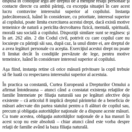
dispusă în condiţiile legii are dreptul de a menţine relaţii personale şi
contacte directe cu ambii părinţi, cu excepţia situaţiei în care acest
lucru contravine interesului superior al copilului. Instanţa
judecătorească, luând în considerare, cu prioritate, interesul superior
al copilului, poate limita exercitarea acestui drept, dacă există motive
temeinice de natură a periclita dezvoltarea fizică, mentală, spirituală,
morală sau socială a copilului. Dispoziţii similare sunt se regăsesc şi
în art. 262 alin. 2 din Codul civil, potrivit cu care copilul care nu
locuieşte cu părinţii săi sau, după caz, la unul dintre ei, are dreptul de
a avea legături personale cu aceştia. Exerciţiul acestui drept nu poate
fi limitat decât în condiţiile prevăzute de lege, pentru motive
temeinice, luând în considerare interesul superior al copilului.
Aşa fiind, instanţa retine că orice măsură privitoare la copil trebuie
să fie luată cu respectarea interesului superior al acestuia.
În practica sa constantă, Curtea Europeană a Drepturilor Omului a
afirmat întotdeauna – atunci când a constatat existenţa relaţiilor de
familie întemeiate pe filiaţia naturală sau pe legături afective deja
existente – că articolul 8 implică dreptul părintelui de a beneficia de
măsuri adecvate din partea statului pentru a fi alături de copilul sau,
precum şi obligaţia autorităţilor naţionale de a dispune aceste măsuri.
Cu toate acestea, obligaţia autorităţilor naţionale de a lua masuri în
acest scop nu este absolută – chiar atunci când este vorba despre
relaţii de familie având la baza filiaţia naturală.