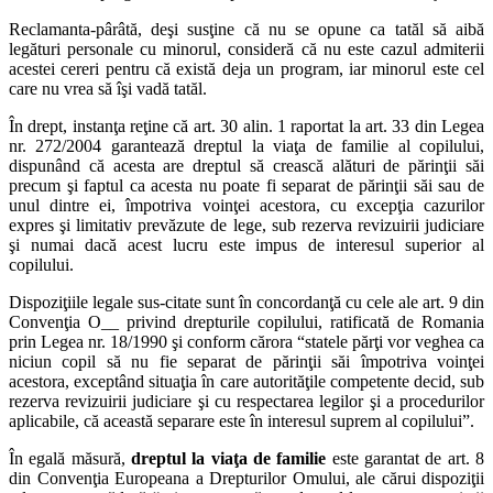
Reclamanta-pârâtă, deşi susţine că nu se opune ca tatăl să aibă
legături personale cu minorul, consideră că nu este cazul admiterii
acestei cereri pentru că există deja un program, iar minorul este cel
care nu vrea să îşi vadă tatăl.
În drept, instanţa reţine că art. 30 alin. 1 raportat la art. 33 din Legea
nr. 272/2004 garantează dreptul la viaţa de familie al copilului,
dispunând că acesta are dreptul să crească alături de părinţii săi
precum şi faptul ca acesta nu poate fi separat de părinţii săi sau de
unul dintre ei, împotriva voinţei acestora, cu excepţia cazurilor
expres şi limitativ prevăzute de lege, sub rezerva revizuirii judiciare
şi numai dacă acest lucru este impus de interesul superior al
copilului.
Dispoziţiile legale sus-citate sunt în concordanţă cu cele ale art. 9 din
Convenţia O__ privind drepturile copilului, ratificată de Romania
prin Legea nr. 18/1990 şi conform cărora “statele părţi vor veghea ca
niciun copil să nu fie separat de părinţii săi împotriva voinţei
acestora, exceptând situaţia în care autorităţile competente decid, sub
rezerva revizuirii judiciare şi cu respectarea legilor şi a procedurilor
aplicabile, că această separare este în interesul suprem al copilului”.
În egală măsură,
dreptul la viaţa de familie
este garantat de art. 8
din Convenţia Europeana a Drepturilor Omului, ale cărui dispoziţii