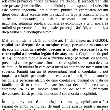
relevante prevăd că “orice persoană are dreptul la respectarea vieţii
sale private şi de familie, a domiciliului şi a corespondenţei sale. Nu
este admisă ingerinţa unei autorităţi publice în exercitarea acestui
drept decât dacă aceasta este prevăzută de lege şi constituie, într-o
societate democratică, o măsură necesară pentru securitatea
naţională, siguranţa publică, bunăstarea economică a ţării, apărarea
ordinii şi prevenirea faptelor penale, protecţia sănătăţii, a moralei, a
drep turilor şi a libertăţilor altora”.
Mai reţine instanţa că, în condiţiile art. 14 din Legea nr. 272/2004,
copilul are dreptul de a menţine relaţii personale şi contacte
directe cu părinţii, rudele, precum şi cu alte persoane faţă de
care copilul a dezvoltat legături de ataşament
. Copilul are dreptul
de a-şi cunoaşte rudele şi de a întreţine relaţii personale cu acestea,
precum şi cu alte persoane alături de care copilul s-a bucurat de viaţa
de familie, în măsura în care acest lucru nu contravine interesului său
superior. Părinţii sau un alt reprezentant legal al copilului nu pot
împiedica relaţiile personale ale acestuia cu bunicii, fraţii şi surorile
ori cu alte persoane alături de care copilul s-a bucurat de viaţa de
familie, decât în cazurile în care instanţa decide în acest sens,
apreciind că există motive temeinice de natură a primejdui
dezvoltarea fizică, psihică, intelectuală sau morală a copilului.
În plus, potrivit art. 16 din acelaşi act normativ, copilul care a fost
separat de ambii părinţi sau de unul dintre aceştia printr-o măsură