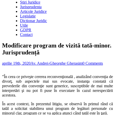
Stiri Juridice
Jurisprudenta
Articole Juridice
Legislatie
Dictionar Juridic
Utile
GDPR
Contact
Modificare program de vizită tată-minor.
Jurisprudență
aprilie 19th, 2020
Av. Andrei-Gheorghe Gherasim
0 Comments
”În ceea ce priveşte cererea reconvenţională , analizând convenţia de
divorţ, sub aspectele mai sus evocate, instanţa constată că
prevederile din convenţie sunt generice, susceptibile de mai multe
interpretări şi nu pot fi puse în executare în cazul nerespectării
acestora.
În acest context, în prezentul litigiu, se observă în primul rând că
tatăl a solicitat stabilirea unui program de legături personale cu
minorul clar, program ce se va aplica atunci când tatăl este în ţară.