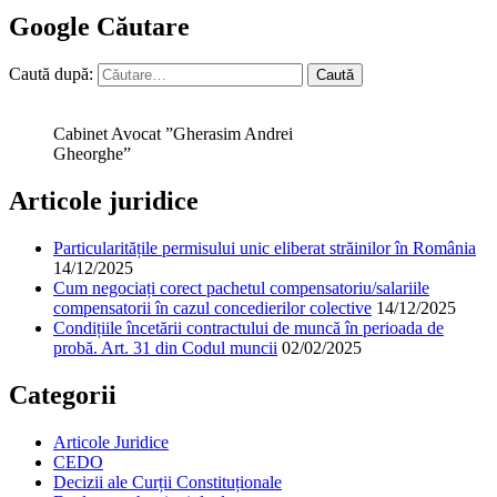
Google Căutare
Caută după:
Cabinet Avocat ”Gherasim Andrei
Gheorghe”
Articole juridice
Particularitățile permisului unic eliberat străinilor în România
14/12/2025
Cum negociați corect pachetul compensatoriu/salariile
compensatorii în cazul concedierilor colective
14/12/2025
Condițiile încetării contractului de muncă în perioada de
probă. Art. 31 din Codul muncii
02/02/2025
Categorii
Articole Juridice
CEDO
Decizii ale Curții Constituționale