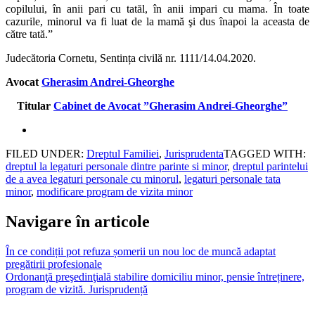
copilului, în anii pari cu tatăl, în anii impari cu mama. În toate
cazurile, minorul va fi luat de la mamă şi dus înapoi la aceasta de
către tată.”
Judecătoria Cornetu, Sentința civilă nr. 1111/14.04.2020.
Avocat
Gherasim Andrei-Gheorghe
Titular
Cabinet de Avocat ”Gherasim Andrei-Gheorghe”
FILED UNDER:
Dreptul Familiei
,
Jurisprudenta
TAGGED WITH:
dreptul la legaturi personale dintre parinte si minor
,
dreptul parintelui
de a avea legaturi personale cu minorul
,
legaturi personale tata
minor
,
modificare program de vizita minor
Navigare în articole
În ce condiții pot refuza șomerii un nou loc de muncă adaptat
pregătirii profesionale
Ordonanţă preşedinţială stabilire domiciliu minor, pensie întreținere,
program de vizită. Jurisprudență