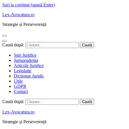
Sari la conținut (apasă Enter)
Lex-Avocatura.ro
Strategie și Perseverență
Caută după:
Stiri Juridice
Jurisprudenta
Articole Juridice
Legislatie
Dictionar Juridic
Utile
GDPR
Contact
Caută după:
Lex-Avocatura.ro
Strategie și Perseverență