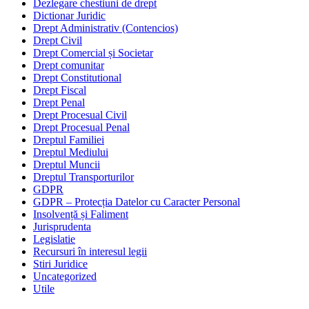
Dezlegare chestiuni de drept
Dictionar Juridic
Drept Administrativ (Contencios)
Drept Civil
Drept Comercial și Societar
Drept comunitar
Drept Constitutional
Drept Fiscal
Drept Penal
Drept Procesual Civil
Drept Procesual Penal
Dreptul Familiei
Dreptul Mediului
Dreptul Muncii
Dreptul Transporturilor
GDPR
GDPR – Protecția Datelor cu Caracter Personal
Insolvență și Faliment
Jurisprudenta
Legislatie
Recursuri în interesul legii
Stiri Juridice
Uncategorized
Utile