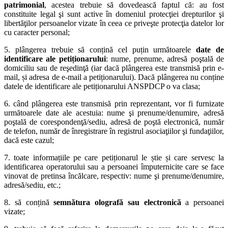
patrimonial
, acestea trebuie să dovedească faptul că: au fost
constituite legal şi sunt active în domeniul protecţiei drepturilor şi
libertăţilor persoanelor vizate în ceea ce priveşte protecţia datelor lor
cu caracter personal;
5. plângerea trebuie să conțină cel puțin următoarele
date de
identificare ale petiționarului
: nume, prenume, adresă poştală de
domiciliu sau de reşedinţă (iar dacă plângerea este transmisă prin e-
mail, și adresa de e-mail a petiționarului). Dacă plângerea nu conține
datele de identificare ale petiționarului ANSPDCP o va clasa;
6. când plângerea este transmisă prin reprezentant, vor fi furnizate
următoarele date ale acestuia: nume şi prenume/denumire, adresă
poştală de corespondenţă/sediu, adresă de poştă electronică, număr
de telefon, număr de înregistrare în registrul asociaţiilor şi fundaţiilor,
dacă este cazul;
7. toate informațiile pe care petiționarul le știe și care servesc la
identificarea operatorului sau a persoanei împuternicite care se face
vinovat de pretinsa încălcare, respectiv: nume şi prenume/denumire,
adresă/sediu, etc.;
8. să conțină
semnătura olografă sau electronică
a persoanei
vizate;