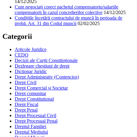
14/12/2025
Cum negociați corect pachetul compensatoriu/salariile
compensatorii în cazul concedierilor colective
14/12/2025
Condițiile încetării contractului de muncă în perioada de
probă. Art. 31 din Codul muncii
02/02/2025
Categorii
Articole Juridice
CEDO
Decizii ale Curții Constituționale
Dezlegare chestiuni de drept
Dictionar Juridic
Drept Administrativ (Contencios)
Drept Civil
Drept Comercial și Societar
Drept comunitar
Drept Constitutional
Drept Fiscal
Drept Penal
Drept Procesual Civil
Drept Procesual Penal
Dreptul Familiei
Dreptul Mediului