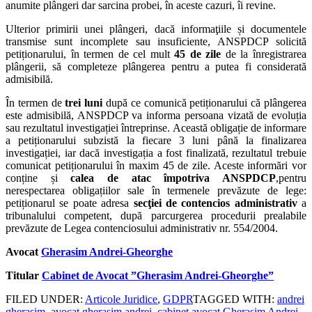
anumite plângeri dar sarcina probei, în aceste cazuri, îi revine.
Ulterior primirii unei plângeri, dacă informaţiile și documentele
transmise sunt incomplete sau insuficiente, ANSPDCP solicită
petiționarului, în termen de cel mult
45 de zile
de la înregistrarea
plângerii, să completeze plângerea pentru a putea fi considerată
admisibilă.
În termen de
trei luni
după ce comunică petiționarului că plângerea
este admisibilă, ANSPDCP va informa persoana vizată de evoluția
sau rezultatul investigației întreprinse. Această obligație de informare
a petiționarului subzistă la fiecare 3 luni până la finalizarea
investigației, iar dacă investigația a fost finalizată, rezultatul trebuie
comunicat petiționarului în maxim 45 de zile. Aceste informări vor
conține și
calea de atac împotriva ANSPDCP
,pentru
nerespectarea obligațiilor sale în termenele prevăzute de lege:
petiționarul se poate adresa
secţiei de contencios administrativ
a
tribunalului competent, după parcurgerea procedurii prealabile
prevăzute de Legea contenciosului administrativ nr. 554/2004.
Avocat
Gherasim Andrei-Gheorghe
Titular
Cabinet de Avocat ”Gherasim Andrei-Gheorghe”
FILED UNDER:
Articole Juridice
,
GDPR
TAGGED WITH:
andrei
gherasim
,
avocat gherasim andrei
,
cabinet avocat Gherasim Andrei-