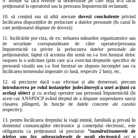
9. trebuie să facă referire la demersurile pe care deja le-a făcut
petiționarul la operatorul sau la persoana împuternicită reclamată;
10. să conțină sau să aibă anexate
dovezi concludente
privind
încălcarea dispozițiilor de prelucrare a datelor personale (în cazul în
care petiționarul dispune de dovezi);
11. încălcările pot viza, de ex: neluarea măsurilor organizatorice sau
de securitate corespunzătoare de către operator/persoana
împuternicită cu privire la prelucrarea datelor personale ale
petiționarului; faptul că acestuia din urmă nu i-a fost furnizat deloc
raspuns la o solicitare (prin care și-a exercitat drepturile specifice de
persoană vizată) sau i-a fost furnizat un răspuns incomplet sau cu
încălcarea termenului imperativ (o lună, respectiv 2 luni), etc.
12. să precizeze dacă s-au efectuat și alte demersuri, precum
introducerea pe rolul instanţelor judecătoreşti a unei acţiuni cu
acelaşi obiect
şi cu acelaşi operator sau persoană împuternicită (în
acest caz ANSPDCP având dreptul de a dispune suspendarea sau/și
clasarea plângerii, în funcție de datele concrete ale cazului
respectiv);
13. pentru încălcarea dreptului la viaţă intimă, familială şi privată în
domeniul comunicaţiilor electronice şi comerţului electronic, este
obligatoriu ca petiționarul să precizeze
’’numărul/numerele de
telefon sau fax
,
adresa/adresele de poştă electronică
ori a