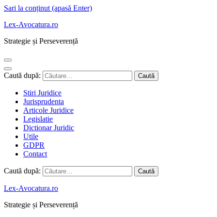
Sari la conținut (apasă Enter)
Lex-Avocatura.ro
Strategie și Perseverență
Caută după:
Stiri Juridice
Jurisprudenta
Articole Juridice
Legislatie
Dictionar Juridic
Utile
GDPR
Contact
Caută după:
Lex-Avocatura.ro
Strategie și Perseverență