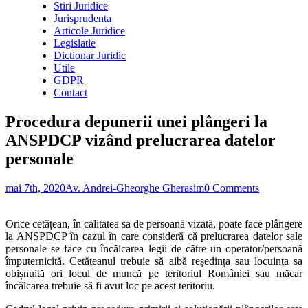
Stiri Juridice
Jurisprudenta
Articole Juridice
Legislatie
Dictionar Juridic
Utile
GDPR
Contact
Procedura depunerii unei plângeri la
ANSPDCP vizând prelucrarea datelor
personale
mai 7th, 2020
Av. Andrei-Gheorghe Gherasim
0 Comments
Orice cetățean, în calitatea sa de persoană vizată, poate face plângere
la ANSPDCP în cazul în care consideră că prelucrarea datelor sale
personale se face cu încălcarea legii de către un operator/persoană
împuternicită. Cetățeanul trebuie să aibă reședința sau locuința sa
obișnuită ori locul de muncă pe teritoriul României sau măcar
încălcarea trebuie să fi avut loc pe acest teritoriu.