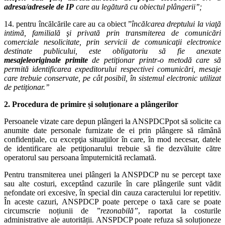
adresa/adresele de IP
care au legătură cu obiectul plângerii’’;
14. pentru încălcările care au ca obiect ”
încălcarea dreptului la viaţă
intimă, familială şi privată prin transmiterea de comunicări
comerciale nesolicitate, prin servicii de comunicaţii electronice
destinate publicului, este obligatoriu să fie anexate
mesajele
originale primite
de petiţionar printr-o metodă care să
permită identificarea expeditorului respectivei comunicări, mesaje
care trebuie conservate, pe cât posibil, în sistemul electronic utilizat
de petiţionar.’’
2. Procedura de primire și soluționare a plângerilor
Persoanele vizate care depun plângeri la ANSPDCPpot să solicite ca
anumite date personale furnizate de ei prin plângere să rămână
confidențiale, cu excepţia situaţiilor în care, în mod necesar, datele
de identificare ale petiţionarului trebuie să fie dezvăluite către
operatorul sau persoana împuternicită reclamată.
Pentru transmiterea unei plângeri la ANSPDCP nu se percept taxe
sau alte costuri, exceptând cazurile în care plângerile sunt vădit
nefondate ori excesive, în special din cauza caracterului lor repetitiv.
În aceste cazuri, ANSPDCP poate percepe o taxă care se poate
circumscrie noțiunii de ”
rezonabilă”
, raportat la costurile
administrative ale autorității. ANSPDCP poate refuza să soluționeze