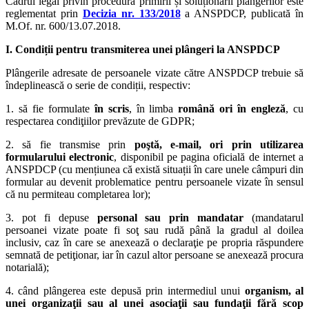
Cadrul legal privin procedura primirii și soluționării plângerilor este
reglementat prin
Decizia nr. 133/2018
a ANSPDCP, publicată în
M.Of. nr. 600/13.07.2018.
I. Condiții pentru transmiterea unei plângeri la ANSPDCP
Plângerile adresate de persoanele vizate către ANSPDCP trebuie să
îndeplinească o serie de condiții, respectiv:
1. să fie formulate
în scris
, în limba
română ori în engleză
, cu
respectarea condiţiilor prevăzute de GDPR;
2. să fie transmise prin
poştă, e-mail, ori prin utilizarea
formularului electronic
, disponibil pe pagina oficială de internet a
ANSPDCP (cu mențiunea că există situații în care unele câmpuri din
formular au devenit problematice pentru persoanele vizate în sensul
că nu permiteau completarea lor);
3. pot fi depuse
personal sau prin mandatar
(mandatarul
persoanei vizate poate fi soţ sau rudă până la gradul al doilea
inclusiv, caz în care se anexează o declaraţie pe propria răspundere
semnată de petiţionar, iar în cazul altor persoane se anexează procura
notarială);
4. când plângerea este depusă prin intermediul unui
organism, al
unei organizaţii sau al unei asociaţii sau fundaţii fără scop