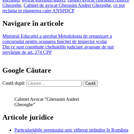
Gheorghe
,
Cabinet de avocat Gherasim Andrei Gheorghe
,
ce pot
reclama in plangerea catre ANSPDCP
Navigare în articole
Ministrul Educației a aprobat Metodologia de organizare a
concursului pentru ocuparea funcției de inspector școlar
Din ce sunt constituite cheltuielile judiciare avansate de stat
prevăzute de art. 274 CPP
Google Căutare
Caută după:
Cabinet Avocat ”Gherasim Andrei
Gheorghe”
Articole juridice
Particularitățile permisului unic eliberat străinilor în România