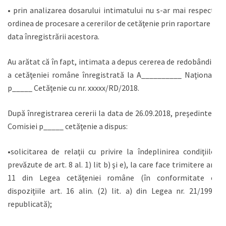
• prin analizarea dosarului intimatului nu s-ar mai respecta
ordinea de procesare a cererilor de cetăţenie prin raportare la
data înregistrării acestora.
Au arătat că în fapt, intimata a depus cererea de redobândire
a cetăţeniei române înregistrată la A__________ Naţională
p_____ Cetăţenie cu nr. xxxxx/RD/2018.
După înregistrarea cererii la data de 26.09.2018, preşedintele
Comisiei p_____ cetăţenie a dispus:
•solicitarea de relaţii cu privire la îndeplinirea condiţiilor
prevăzute de art. 8 al. 1) lit b) şi e), la care face trimitere art.
11 din Legea cetăţeniei române (în conformitate cu
dispoziţiile art. 16 alin. (2) lit. a) din Legea nr. 21/1991,
republicată);