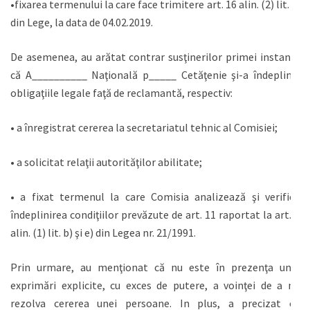
•fixarea termenului la care face trimitere art. 16 alin. (2) lit. c)
din Lege, la data de 04.02.2019.
De asemenea, au arătat contrar susţinerilor primei instanţe
că A__________ Naţională p_____ Cetăţenie şi-a îndeplinit
obligaţiile legale faţă de reclamantă, respectiv:
• a înregistrat cererea la secretariatul tehnic al Comisiei;
• a solicitat relaţii autorităţilor abilitate;
• a fixat termenul la care Comisia analizează şi verifică
îndeplinirea condiţiilor prevăzute de art. 11 raportat la art. 8
alin. (1) lit. b) şi e) din Legea nr. 21/1991.
Prin urmare, au menţionat că nu este în prezenţa unei
exprimări explicite, cu exces de putere, a voinţei de a nu
rezolva cererea unei persoane. In plus, a precizat că