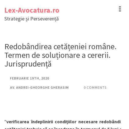
Sari
Lex-Avocatura.ro
la
Strategie și Perseverență
conținut
(apasă
Enter)
Redobândirea cetățeniei române.
Termen de soluționare a cererii.
Jurisprudență
FEBRUARIE 19TH, 2020
AV. ANDREI-GHEORGHE GHERASIM
0 COMMENTS
”
verificarea îndeplinirii condiţiilor necesare redobândirii
cetăţeniei trebuie să se încadreze în termenul de 5 luni de