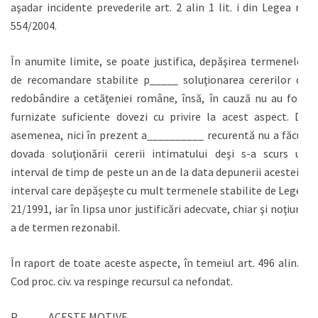
aşadar incidente prevederile art. 2 alin 1 lit. i din Legea nr.
554/2004.
În anumite limite, se poate justifica, depăşirea termenelor
de recomandare stabilite p_____ soluţionarea cererilor de
redobândire a cetăţeniei române, însă, în cauză nu au fost
furnizate suficiente dovezi cu privire la acest aspect. De
asemenea, nici în prezent a__________ recurentă nu a făcut
dovada soluţionării cererii intimatului deşi s-a scurs un
interval de timp de peste un an de la data depunerii acesteia,
interval care depăşeşte cu mult termenele stabilite de Legea
21/1991, iar în lipsa unor justificări adecvate, chiar şi noţiune
a de termen rezonabil.
În raport de toate aceste aspecte, în temeiul art. 496 alin. 1
Cod proc. civ. va respinge recursul ca nefondat.
P_____ ACESTE MOTIVE,