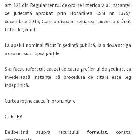
art. 121 din Regulamentul de ordine interioară al instanţelor
de judecată aprobat prin Hotărârea CSM nr. 1375/17
decembrie 2015, Curtea dispune reluarea cauzei la sfârşitul
listei de şedinţă.
La apelul nominal făcut în şedinţă publică, la a doua strigare
a cauzei, sunt lipsă părţile.
S-a făcut referatul cauzei de către grefier ul de şedinţă, care
învederează instanţei că procedura de citare este legal
îndeplinită.
Curtea reţine cauza în pronunţare.
CURTEA
Deliberând asupra recursului formulat, constată
următoarele: