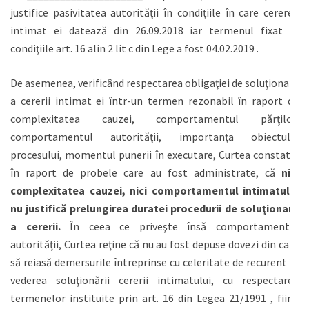
justifice pasivitatea autorităţii în condiţiile în care cererea
intimat ei datează din 26.09.2018 iar termenul fixat în
condiţiile art. 16 alin 2 lit c din Lege a fost 04.02.2019 .
De asemenea, verificând respectarea obligaţiei de soluţionare
a cererii intimat ei într-un termen rezonabil în raport de
complexitatea cauzei, comportamentul părţilor,
comportamentul autorităţii, importanţa obiectului
procesului, momentul punerii în executare, Curtea constată,
în raport de probele care au fost administrate, că
nici
complexitatea cauzei, nici comportamentul intimatulei
nu justifică prelungirea duratei procedurii de soluţionare
a cererii.
În ceea ce priveşte însă comportamentul
autorităţii, Curtea reţine că nu au fost depuse dovezi din care
să reiasă demersurile întreprinse cu celeritate de recurent în
vederea soluţionării cererii intimatului, cu respectarea
termenelor instituite prin art. 16 din Legea 21/1991 , fiind