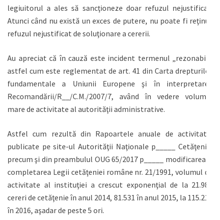
legiuitorul a ales să sancţioneze doar refuzul nejustificat.
Atunci când nu există un exces de putere, nu poate fi reţinut
refuzul nejustificat de soluţionare a cererii.
Au apreciat că în cauză este incident termenul „rezonabil”,
astfel cum este reglementat de art. 41 din Carta drepturilor
fundamentale a Uniunii Europene şi în interpretarea
Recomandării/R__/C.M./2007/7, având în vedere volumul
mare de activitate al autorităţii administrative.
Astfel cum rezultă din Rapoartele anuale de activitate,
publicate pe site-ul Autorităţii Naţionale p_____ Cetăţenie,
precum şi din preambulul OUG 65/2017 p_____ modificarea şi
completarea Legii cetăţeniei române nr. 21/1991, volumul de
activitate al instituţiei a crescut exponenţial de la 21.987
cereri de cetăţenie în anul 2014, 81.531 în anul 2015, la 115.217
în 2016, aşadar de peste 5 ori.