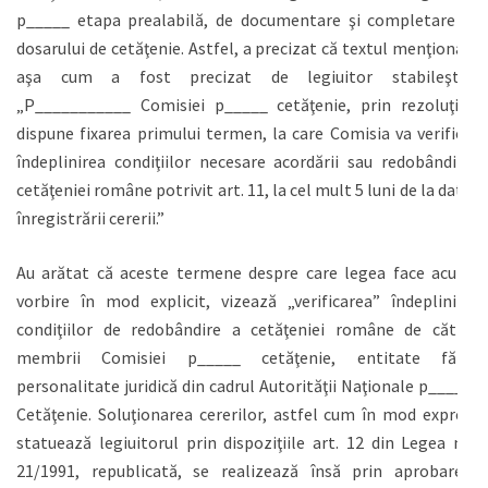
p_____ etapa prealabilă, de documentare şi completare a
dosarului de cetăţenie. Astfel, a precizat că textul menţionat
aşa cum a fost precizat de legiuitor stabileşte:
„P___________ Comisiei p_____ cetăţenie, prin rezoluţie,
dispune fixarea primului termen, la care Comisia va verifica
îndeplinirea condiţiilor necesare acordării sau redobândirii
cetăţeniei române potrivit art. 11, la cel mult 5 luni de la data
înregistrării cererii.”
Au arătat că aceste termene despre care legea face acum
vorbire în mod explicit, vizează „verificarea” îndeplinirii
condiţiilor de redobândire a cetăţeniei române de către
membrii Comisiei p_____ cetăţenie, entitate fără
personalitate juridică din cadrul Autorităţii Naţionale p_____
Cetăţenie. Soluţionarea cererilor, astfel cum în mod expres
statuează legiuitorul prin dispoziţiile art. 12 din Legea nr.
21/1991, republicată, se realizează însă prin aprobarea