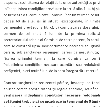
dispune: a) solicitarea de relaţii de la orice autorităţi cu privire
la îndeplinirea condiţiilor prevăzute la art. 8 alin. 1 lit. b) şi e),
ce urmează a fi comunicate Comisiei într-un termen ce nu va
depăşi 60 de zile, iar în situaţii excepţionale, în limitele
termenului prevăzut la lit. c); b) completarea dosarului, în
termen de cel mult 4 luni de la primirea solicitării
secretariatului tehnic al Comisiei de către petent, în cazul în
care se constată lipsa unor documente necesare soluţionării
cererii, sub sancţiunea respingerii cererii ca nesusţinută; c)
fixarea primului termen, la care Comisia va verifica
îndeplinirea condiţiilor necesare acordării sau redobândirii
cetăţeniei, la cel mult 5 luni de la data înregistrării cererii.”
Contrar susţinerilor recurentei-pârâte, instanţa de fond a
aplicat corect aceste dispoziţii legale speciale, reţinând că
verificarea îndeplinirii condiţiilor necesare redobândirii
cetăţeniei trebuie să se încadreze în termenul de 5 luni de