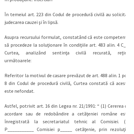
În temeiul art. 223 din Codul de procedură civilă au solicitat
judecarea cauzei şi în lipsă.
Asupra recursului formulat, constatând că este competentă
să procedeze la soluţionare în condiţiile art. 483 alin. 4 C__,
Curtea, analizând sentinţa civilă recurată, reţine
următoarele:
Referitor la motivul de casare prevăzut de art. 488 alin. 1 pct.
8 din Codul de procedură civilă, Curtea constată că acesta
este nefondat.
Astfel, potrivit art. 16 din Legea nr. 21/1991: “ (1) Cererea de
acordare sau de redobândire a cetăţeniei române este
înregistrată la secretariatul tehnic al Comisiei. (2)
P___________ Comisiei p_____ cetăţenie, prin rezoluţie,