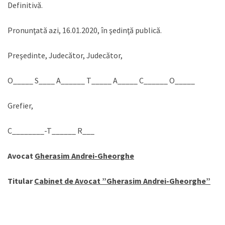
Definitivă.
Pronunţată azi, 16.01.2020, în şedinţă publică.
Preşedinte, Judecător, Judecător,
O_____ S____ A______ T_____ A_____ C______ O_____
Grefier,
C________-T______ R___
Avocat
Gherasim Andrei-Gheorghe
Titular
Cabinet de Avocat ”Gherasim Andrei-Gheorghe”