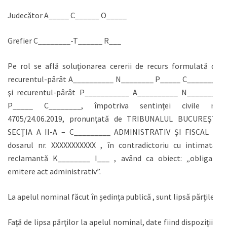
Judecător A_____ C______ O_____
Grefier C________-T______ R___
Pe rol se află soluţionarea cererii de recurs formulată de
recurentul-pârât A__________ N________ P_____ C________
şi recurentul-pârât P___________ A__________ N________
P_____ C________, împotriva sentinţei civile nr.
4705/24.06.2019, pronunţată de TRIBUNALUL BUCUREŞTI
SECŢIA A II-A – C_________ ADMINISTRATIV ŞI FISCAL în
dosarul nr. XXXXXXXXXXX , în contradictoriu cu intimata-
reclamantă K________ I___ , având ca obiect: „obligare
emitere act administrativ”.
La apelul nominal făcut în şedinţa publică , sunt lipsă părţile.
Faţă de lipsa părţilor la apelul nominal, date fiind dispoziţiile