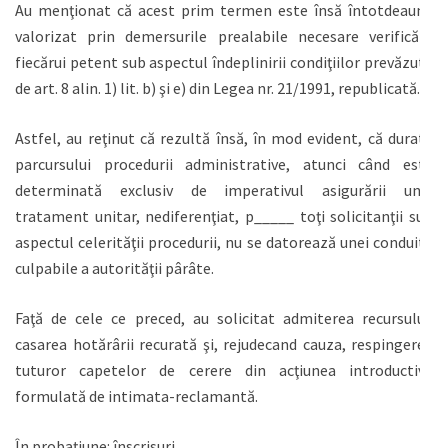
Au menţionat că acest prim termen este însă întotdeauna
valorizat prin demersurile prealabile necesare verificării
fiecărui petent sub aspectul îndeplinirii condiţiilor prevăzute
de art. 8 alin. 1) lit. b) şi e) din Legea nr. 21/1991, republicată.
Astfel, au reţinut că rezultă însă, în mod evident, că durata
parcursului procedurii administrative, atunci când este
determinată exclusiv de imperativul asigurării unui
tratament unitar, nediferenţiat, p_____ toţi solicitanţii sub
aspectul celerităţii procedurii, nu se datorează unei conduite
culpabile a autorităţii pârâte.
Faţă de cele ce preced, au solicitat admiterea recursului,
casarea hotărârii recurată şi, rejudecand cauza, respingerea
tuturor capetelor de cerere din acţiunea introductivă
formulată de intimata-reclamantă.
În probaţiune: înscrisuri