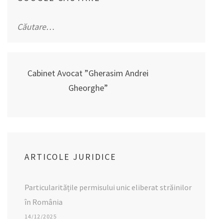
Caută
după:
Cabinet Avocat ”Gherasim Andrei
Gheorghe”
ARTICOLE JURIDICE
Particularitățile permisului unic eliberat străinilor
în România
14/12/2025