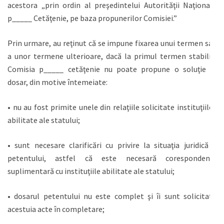
acestora „prin ordin al preşedintelui Autorităţii Naţionale
p_____ Cetăţenie, pe baza propunerilor Comisiei.”
Prin urmare, au reţinut că se impune fixarea unui termen sau
a unor termene ulterioare, dacă la primul termen stabilit,
Comisia p_____ cetăţenie nu poate propune o soluţie în
dosar, din motive întemeiate:
• nu au fost primite unele din relaţiile solicitate instituţiilor
abilitate ale statului;
• sunt necesare clarificări cu privire la situaţia juridică a
petentului, astfel că este necesară corespondenţa
suplimentară cu instituţiile abilitate ale statului;
• dosarul petentului nu este complet şi îi sunt solicitate
acestuia acte în completare;