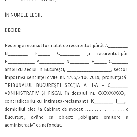
ÎN NUMELE LEGII,
DECIDE:
Respinge recursul formulat de recurentul-pârât A__________
N________ P_____ C________ şi recurentul-pârât
P___________ A__________ N________ P_____ C________,
ambii cu sediul în Bucureşti, __________________, sector 3,
împotriva sentinţei civile nr. 4705/24.06.2019, pronunţată de
TRIBUNALUL BUCUREŞTI SECŢIA A II-A – C_________
ADMINISTRATIV ŞI FISCAL în dosarul nr. XXXXXXXXXXX, în
contradictoriu cu intimata-reclamantă K________ I___, cu
domiciliul ales la Cabinet de avocat …………………… din
Bucureşti, având ca obiect: „obligare emitere act
administrativ” ca nefondat.