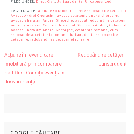
FILED UNDER:
Drept Civil
,
Jurisprudenta
,
Uncategorized
TAGGED WITH:
actiune solutionare cerere redobandire cetatenie
,
Avocat Andrei Gherasim
,
avocat cetatenie andrei gherasim
,
avocat Gherasim Andrei Gheorghe
,
avocat redobindire cetatenie
andrei gherasim
,
Cabinet de avocat Gherasim Andrei
,
Cabinet de
avocat Gherasim Andrei Gheorghe
,
cetatenia romana
,
cum
redobandesc cetatenia romana
,
jurisprudenta redobandire
cetatenie
,
redobandirea cetateniei romane
Acțiune în revendicare
Redobândire cetățenie.
Navigare
imobiliară prin comparare
Jurisprudență
în
de titluri. Condiții esențiale.
articole
Jurisprudență
GOOGLE CĂUTARE