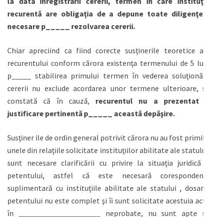
la data înregistrării cererii, termen în care instituţia
recurentă are obligaţia de a depune toate diligenţele
necesare p_____ rezolvarea cererii.
Chiar apreciind ca fiind corecte susţinerile teoretice ale
recurentului conform cărora existenţa termenului de 5 luni
p_____ stabilirea primului termen în vederea soluţionării
cererii nu exclude acordarea unor termene ulterioare, se
constată că în cauză,
recurentul nu a prezentat o
justificare pertinentă p_____ această depăşire.
Susţiner ile de ordin general potrivit cărora nu au fost primite
unele din relaţiile solicitate instituţiilor abilitate ale statului,
sunt necesare clarificării cu privire la situaţia juridică a
petentului, astfel că este necesară corespondenţa
suplimentară cu instituţiile abilitate ale statului , dosarul
petentului nu este complet şi îi sunt solicitate acestuia acte
în _____________________ neprobate, nu sunt apte să