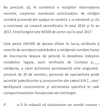
Au precizat că, în contextul e voluţiilor internaţionale
recente, creşterea numărului solicitanţilor de cetăţenie
română proveniţi din spaţiul ex-sovietic s-a menţinut şi chiar
a continuat să crească semnificativ în anul 2016 şi în anul
2017, fiind înregistrate 94.500 de cereri noi în anul 2017.
Cele peste 100.000 de dosare aflate în lucru, alcătuite din
cererile de acordare/redobândire a cetăţeniei române însoţite
de înscrisurile depuse de petenţi în dovedirea îndeplinirii
condiţiilor legale, sunt verificate de Comisia p_____
cetăţenie, a cărei activitate permanentă este asigurată în
prezent de 20 de membri, personal de specialitate juridică
asimilat judecătorilor şi procurorilor din cadrul A.N.C., care îşi
desfăşoară concomitent şi activitatea specifică în cadrul
compartimentelor funcţionale ale instituţiei.
P_____ a fi în măsură să soluţioneze un număr crescut de