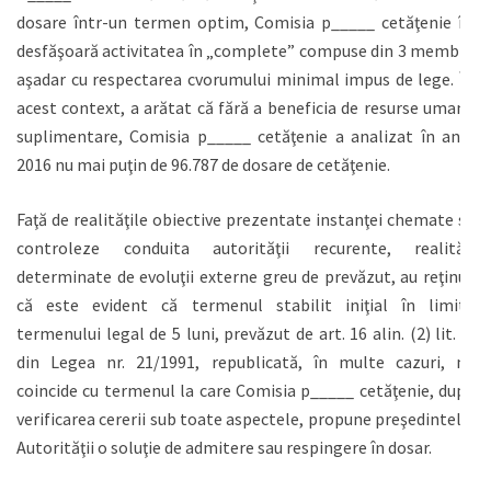
dosare într-un termen optim, Comisia p_____ cetăţenie îşi
desfăşoară activitatea în „complete” compuse din 3 membri,
aşadar cu respectarea cvorumului minimal impus de lege. În
acest context, a arătat că fără a beneficia de resurse umane
suplimentare, Comisia p_____ cetăţenie a analizat în anul
2016 nu mai puţin de 96.787 de dosare de cetăţenie.
Faţă de realităţile obiective prezentate instanţei chemate să
controleze conduita autorităţii recurente, realităţi
determinate de evoluţii externe greu de prevăzut, au reţinut
că este evident că termenul stabilit iniţial în limita
termenului legal de 5 luni, prevăzut de art. 16 alin. (2) lit. c)
din Legea nr. 21/1991, republicată, în multe cazuri, nu
coincide cu termenul la care Comisia p_____ cetăţenie, după
verificarea cererii sub toate aspectele, propune preşedintelui
Autorităţii o soluţie de admitere sau respingere în dosar.