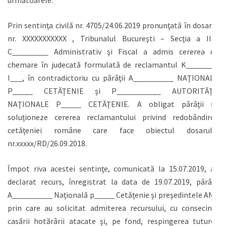
Prin sentinţa civilă nr. 4705/24.06.2019 pronunţată în dosarul
nr. XXXXXXXXXXX , Tribunalul Bucureşti – Secţia a II-a
C_________ Administrativ şi Fiscal a admis cererea de
chemare în judecată formulată de reclamantul K________
I___, în contradictoriu cu pârâţii A__________ NAŢIONALĂ
P_____ CETĂŢENIE şi P___________ AUTORITĂŢII
NAŢIONALE P_____ CETĂŢENIE. A obligat pârâţii să
soluţioneze cererea reclamantului privind redobândirea
cetăţeniei române care face obiectul dosarului
nr.xxxxx/RD/26.09.2018.
Împot riva acestei sentinţe, comunicată la 15.07.2019, au
declarat recurs, înregistrat la data de 19.07.2019, pârâţii
A__________ Naţională p_____ Cetăţenie şi preşedintele ANC
prin care au solicitat admiterea recursului, cu consecinţa
casării hotărârii atacate şi, pe fond, respingerea tuturor