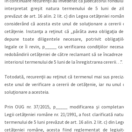
În continuare recurenţii au învederat că judecătorul fondului a
interpretat greşit natura termenului de 5 luni de zile,
prevăzut de art. 16 alin. 2 lit. c) din Legea cetăţeniei române,
considerând că acesta este unul de soluţionare a cererii de
cetăţenie. Instanţa a reţinut că „pârâta avea obligaţia de a
depune toate diligentele necesare, potrivit obligaţiilor
legale ce îi revin, p_____ ca verificarea condiţiilor necesare
redobândirii cetăţeniei de către reclamant să se încadreze în
interiorul termenului de 5 luni de la înregistrarea cererii…”.
Totodată, recurenţii au reţinut că termenul mai sus precizat
este unul de verificare a cererii de cetăţenie, iar nu unul de
soluţionare a acesteia.
Prin OUG nr. 37/2015, p_____ modificarea şi completarea
Legii cetăţeniei române nr. 21/1991, a fost clarificată natura
termenului de 5 luni prevăzut de art. 16 alin. 2 lit. c) din Legea
cetăţeniei române, acesta fiind reglementat de legiuitor