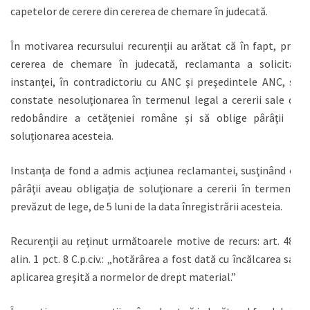
capetelor de cerere din cererea de chemare în judecată.
În motivarea recursului recurenţii au arătat că în fapt, prin
cererea de chemare în judecată, reclamanta a solicitat
instanţei, în contradictoriu cu ANC şi preşedintele ANC, să
constate nesoluţionarea în termenul legal a cererii sale de
redobândire a cetăţeniei române şi să oblige pârâţii la
soluţionarea acesteia.
Instanţa de fond a admis acţiunea reclamantei, susţinând că
pârâţii aveau obligaţia de soluţionare a cererii în termenul
prevăzut de lege, de 5 luni de la data înregistrării acesteia.
Recurenţii au reţinut următoarele motive de recurs: art. 488
alin. 1 pct. 8 C.p.civ.: „hotărârea a fost dată cu încălcarea sau
aplicarea greşită a normelor de drept material.”