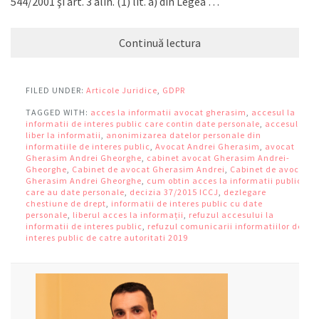
544/2001 şi art. 3 alin. (1) lit. a) din Legea …
Continuă lectura
FILED UNDER:
Articole Juridice
,
GDPR
TAGGED WITH:
acces la informatii avocat gherasim
,
accesul la
informatii de interes public care contin date personale
,
accesul
liber la informatii
,
anonimizarea datelor personale din
informatiile de interes public
,
Avocat Andrei Gherasim
,
avocat
Gherasim Andrei Gheorghe
,
cabinet avocat Gherasim Andrei-
Gheorghe
,
Cabinet de avocat Gherasim Andrei
,
Cabinet de avocat
Gherasim Andrei Gheorghe
,
cum obtin acces la informatii publice
care au date personale
,
decizia 37/2015 ICCJ
,
dezlegare
chestiune de drept
,
informatii de interes public cu date
personale
,
liberul acces la informații
,
refuzul accesului la
informatii de interes public
,
refuzul comunicarii informatiilor de
interes public de catre autoritati 2019