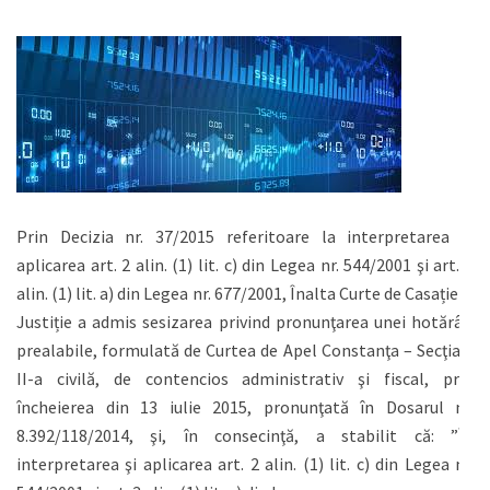
Prin Decizia nr. 37/2015 referitoare la interpretarea şi
aplicarea art. 2 alin. (1) lit. c) din Legea nr. 544/2001 şi art. 3
alin. (1) lit. a) din Legea nr. 677/2001, Înalta Curte de Casație și
Justiție a admis sesizarea privind pronunţarea unei hotărâri
prealabile, formulată de Curtea de Apel Constanţa – Secţia a
II-a civilă, de contencios administrativ şi fiscal, prin
încheierea din 13 iulie 2015, pronunţată în Dosarul nr.
8.392/118/2014, şi, în consecinţă, a stabilit că: ”În
interpretarea şi aplicarea art. 2 alin. (1) lit. c) din Legea nr.