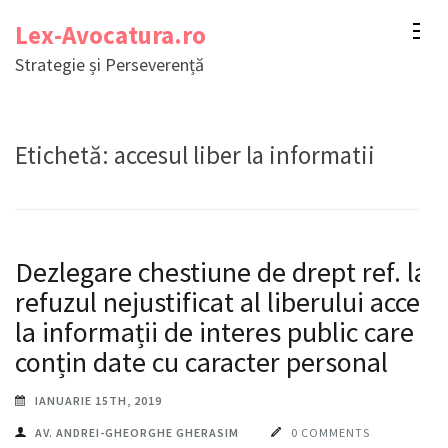
Sari
Lex-Avocatura.ro
la
Strategie și Perseverență
conținut
(apasă
Enter)
Etichetă:
accesul liber la informatii
Dezlegare chestiune de drept ref. la
refuzul nejustificat al liberului acces
la informații de interes public care
conțin date cu caracter personal
IANUARIE 15TH, 2019
AV. ANDREI-GHEORGHE GHERASIM
0 COMMENTS