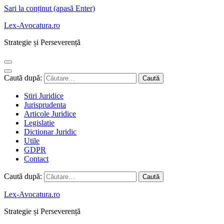
Sari la conținut (apasă Enter)
Lex-Avocatura.ro
Strategie și Perseverență
Caută după:
Stiri Juridice
Jurisprudenta
Articole Juridice
Legislatie
Dictionar Juridic
Utile
GDPR
Contact
Caută după:
Lex-Avocatura.ro
Strategie și Perseverență