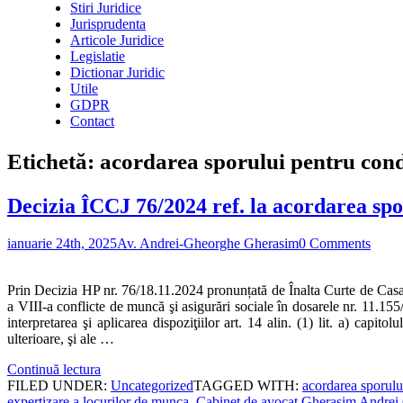
Stiri Juridice
Jurisprudenta
Articole Juridice
Legislatie
Dictionar Juridic
Utile
GDPR
Contact
Etichetă:
acordarea sporului pentru condi
Decizia ÎCCJ 76/2024 ref. la acordarea spo
ianuarie 24th, 2025
Av. Andrei-Gheorghe Gherasim
0 Comments
Prin Decizia HP nr. 76/18.11.2024 pronunțată de Înalta Curte de Casați
a VIII-a conflicte de muncă şi asigurări sociale în dosarele nr. 11.155
interpretarea şi aplicarea dispoziţiilor art. 14 alin. (1) lit. a) capi
ulterioare, şi ale …
Continuă lectura
FILED UNDER:
Uncategorized
TAGGED WITH:
acordarea sporulu
expertizare a locurilor de munca
,
Cabinet de avocat Gherasim Andrei