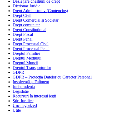
Dezlegare chestiuni de drept
Dictionar Juridic
Drept Administrativ (Contencios)
Drept Civil
Drept Comercial și Societar
Drept comunitar
Drept Constitutional
Drept Fiscal
Drept Penal
Drept Procesual Civil
Drept Procesual Penal
Dreptul Familiei
Dreptul Mediului
Dreptul Muncii
Dreptul Transporturilor
GDPR
GDPR – Protecția Datelor cu Caracter Personal
Insolvență și Faliment
Jurisprudenta
Legislatie
Recursuri în interesul legii
Stiri Juridice
Uncategorized
Utile