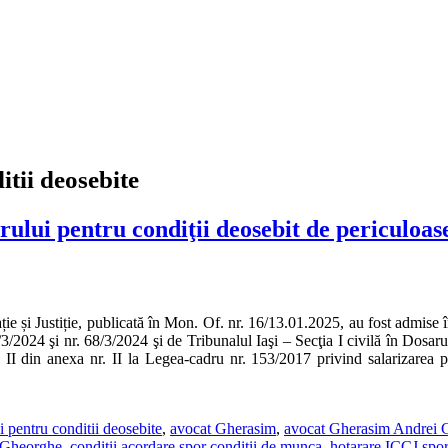
tii deosebite
rului pentru condiţii deosebit de periculoas
e și Justiție, publicată în Mon. Of. nr. 16/13.01.2025, au fost admise î
/3/2024 şi nr. 68/3/2024 şi de Tribunalul Iaşi – Secţia I civilă în Dosaru
tolul II din anexa nr. II la Legea-cadru nr. 153/2017 privind salarizarea 
i pentru conditii deosebite
,
avocat Gherasim
,
avocat Gherasim Andrei 
 Gheorghe
,
conditii acordare spor conditii de munca
,
hotarare ICCJ spor