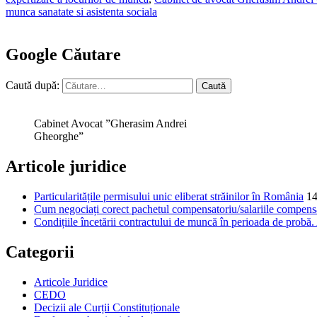
munca sanatate si asistenta sociala
Google Căutare
Caută după:
Cabinet Avocat ”Gherasim Andrei
Gheorghe”
Articole juridice
Particularitățile permisului unic eliberat străinilor în România
14
Cum negociați corect pachetul compensatoriu/salariile compensat
Condițiile încetării contractului de muncă în perioada de probă
Categorii
Articole Juridice
CEDO
Decizii ale Curții Constituționale