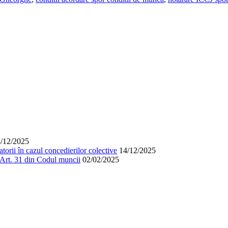
/12/2025
orii în cazul concedierilor colective
14/12/2025
. Art. 31 din Codul muncii
02/02/2025