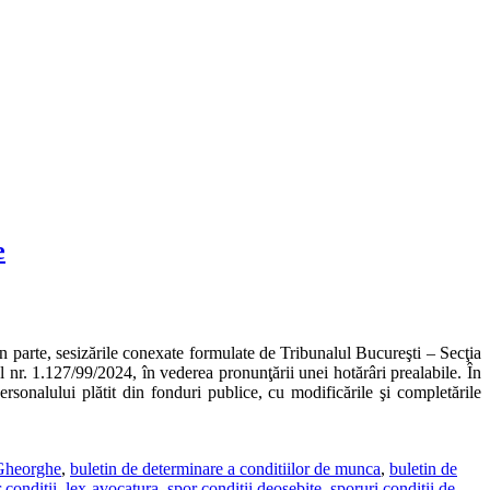
e
n parte, sesizările conexate formulate de Tribunalul Bucureşti – Secţia
l nr. 1.127/99/2024, în vederea pronunţării unei hotărâri prealabile. În
personalului plătit din fonduri publice, cu modificările şi completările
Gheorghe
,
buletin de determinare a conditiilor de munca
,
buletin de
 conditii
,
lex-avocatura
,
spor conditii deosebite
,
sporuri conditii de