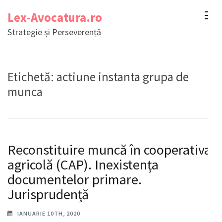
Sari
Lex-Avocatura.ro
la
Strategie și Perseverență
conținut
(apasă
Enter)
Etichetă:
actiune instanta grupa de
munca
Reconstituire muncă în cooperativa
agricolă (CAP). Inexistența
documentelor primare.
Jurisprudență
IANUARIE 10TH, 2020