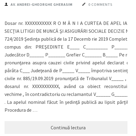
AV. ANDREI-GHEORGHE GHERASIM
0 COMMENTS
Dosar nr. XXXXXXXXXXX R O M Â N I A CURTEA DE APEL IAŞI
SECŢIA LITIGII DE MUNCĂ ŞI ASIGURĂRI SOCIALE DECIZIE Nr.
724/2019 Şedinţa publică de la 17 Decemb rie 2019 Completul
compus din: PREŞEDINTE E____ C_________ P_______
Judecător D______ P_______ Grefier C_______ B_____ Pe rol
pronunţarea asupra cauzei civile privind apelul declarat de
pârâta C___ Judeţeană de P_____ V_____ împotriva sentinţei
civile nr. 885/19.09.2019 pronunţată de Tribunalul V_____ , în
dosarul nr. XXXXXXXXXXX, având ca obiect reconstituire
vechime , în contradictoriu cu reclamantul V______ G_______
. La apelul nominal făcut în şedinţă publică au lipsit părţile.
Procedura de …
Continuă lectura