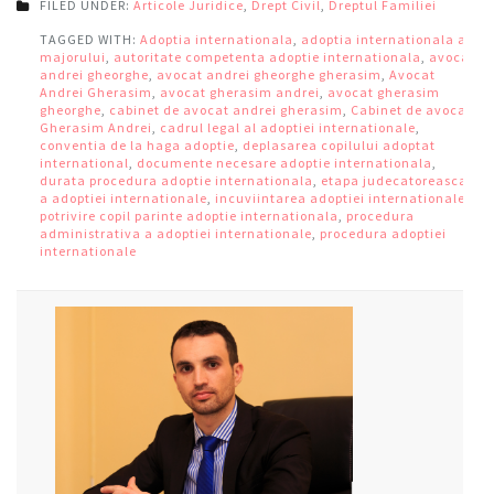
FILED UNDER:
Articole Juridice
,
Drept Civil
,
Dreptul Familiei
TAGGED WITH:
Adoptia internationala
,
adoptia internationala a
majorului
,
autoritate competenta adoptie internationala
,
avocat
andrei gheorghe
,
avocat andrei gheorghe gherasim
,
Avocat
Andrei Gherasim
,
avocat gherasim andrei
,
avocat gherasim
gheorghe
,
cabinet de avocat andrei gherasim
,
Cabinet de avocat
Gherasim Andrei
,
cadrul legal al adoptiei internationale
,
conventia de la haga adoptie
,
deplasarea copilului adoptat
international
,
documente necesare adoptie internationala
,
durata procedura adoptie internationala
,
etapa judecatoreasca
a adoptiei internationale
,
incuviintarea adoptiei internationale
,
potrivire copil parinte adoptie internationala
,
procedura
administrativa a adoptiei internationale
,
procedura adoptiei
internationale