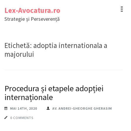
Sari
Lex-Avocatura.ro
la
Strategie și Perseverență
conținut
(apasă
Enter)
Etichetă:
adoptia internationala a
majorului
Procedura și etapele adopției
internaționale
MAI 14TH, 2020
AV. ANDREI-GHEORGHE GHERASIM
0 COMMENTS