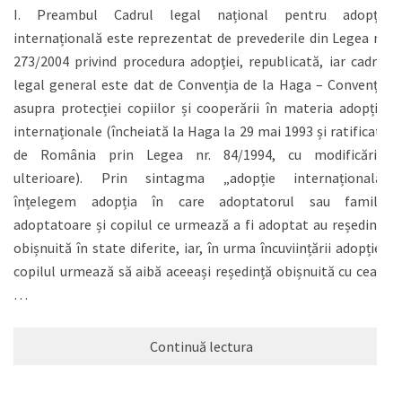
I. Preambul Cadrul legal național pentru adopția
internațională este reprezentat de prevederile din Legea nr.
273/2004 privind procedura adopţiei, republicată, iar cadrul
legal general este dat de Convenția de la Haga – Convenția
asupra protecției copiilor și cooperării în materia adopției
internaționale (încheiată la Haga la 29 mai 1993 și ratificată
de România prin Legea nr. 84/1994, cu modificările
ulterioare). Prin sintagma „adopție internațională”
înțelegem adopția în care adoptatorul sau familia
adoptatoare și copilul ce urmează a fi adoptat au reședința
obișnuită în state diferite, iar, în urma încuviințării adopției,
copilul urmează să aibă aceeași reședință obișnuită cu cea a
…
Continuă lectura