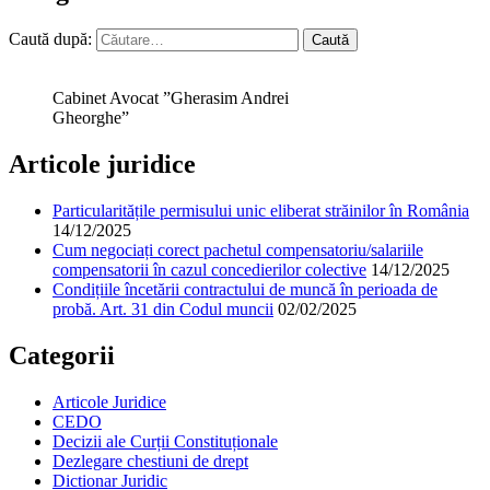
Caută după:
Cabinet Avocat ”Gherasim Andrei
Gheorghe”
Articole juridice
Particularitățile permisului unic eliberat străinilor în România
14/12/2025
Cum negociați corect pachetul compensatoriu/salariile
compensatorii în cazul concedierilor colective
14/12/2025
Condițiile încetării contractului de muncă în perioada de
probă. Art. 31 din Codul muncii
02/02/2025
Categorii
Articole Juridice
CEDO
Decizii ale Curții Constituționale
Dezlegare chestiuni de drept
Dictionar Juridic