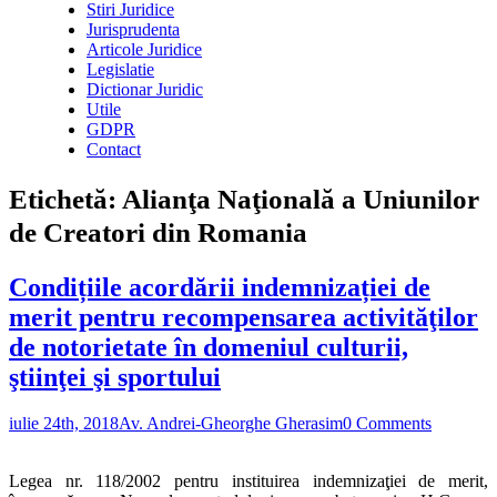
Stiri Juridice
Jurisprudenta
Articole Juridice
Legislatie
Dictionar Juridic
Utile
GDPR
Contact
Etichetă:
Alianţa Naţională a Uniunilor
de Creatori din Romania
Condițiile acordării indemnizației de
merit pentru recompensarea activităţilor
de notorietate în domeniul culturii,
ştiinţei şi sportului
iulie 24th, 2018
Av. Andrei-Gheorghe Gherasim
0 Comments
Legea nr. 118/2002 pentru instituirea indemnizaţiei de merit,