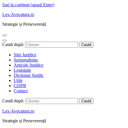
Sari la conținut (apasă Enter)
Lex-Avocatura.ro
Strategie și Perseverență
Caută după:
Stiri Juridice
Jurisprudenta
Articole Juridice
Legislatie
Dictionar Juridic
Utile
GDPR
Contact
Caută după:
Lex-Avocatura.ro
Strategie și Perseverență