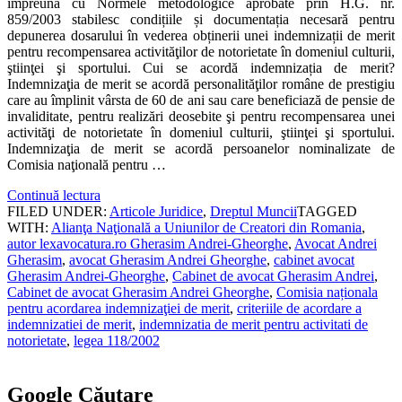
împreună cu Normele metodologice aprobate prin H.G. nr.
859/2003 stabilesc condițiile și documentația necesară pentru
depunerea dosarului în vederea obținerii unei indemnizații de merit
pentru recompensarea activităţilor de notorietate în domeniul culturii,
ştiinţei şi sportului. Cui se acordă indemnizația de merit?
Indemnizaţia de merit se acordă personalităţilor române de prestigiu
care au împlinit vârsta de 60 de ani sau care beneficiază de pensie de
invaliditate, pentru realizări deosebite şi pentru recompensarea unei
activităţi de notorietate în domeniul culturii, ştiinţei şi sportului.
Indemnizaţia de merit se acordă persoanelor nominalizate de
Comisia naţională pentru …
Continuă lectura
FILED UNDER:
Articole Juridice
,
Dreptul Muncii
TAGGED
WITH:
Alianţa Naţională a Uniunilor de Creatori din Romania
,
autor lexavocatura.ro Gherasim Andrei-Gheorghe
,
Avocat Andrei
Gherasim
,
avocat Gherasim Andrei Gheorghe
,
cabinet avocat
Gherasim Andrei-Gheorghe
,
Cabinet de avocat Gherasim Andrei
,
Cabinet de avocat Gherasim Andrei Gheorghe
,
Comisia naționala
pentru acordarea indemnizaţiei de merit
,
criteriile de acordare a
indemnizatiei de merit
,
indemnizatia de merit pentru activitati de
notorietate
,
legea 118/2002
Google Căutare