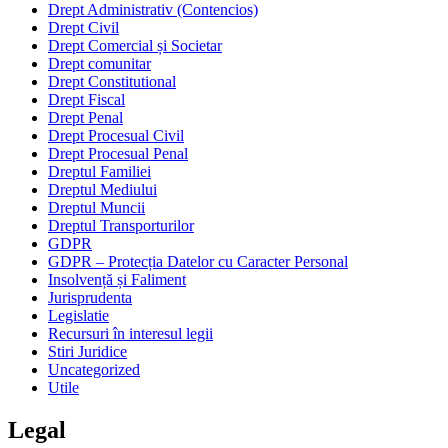
Drept Administrativ (Contencios)
Drept Civil
Drept Comercial și Societar
Drept comunitar
Drept Constitutional
Drept Fiscal
Drept Penal
Drept Procesual Civil
Drept Procesual Penal
Dreptul Familiei
Dreptul Mediului
Dreptul Muncii
Dreptul Transporturilor
GDPR
GDPR – Protecția Datelor cu Caracter Personal
Insolvență și Faliment
Jurisprudenta
Legislatie
Recursuri în interesul legii
Stiri Juridice
Uncategorized
Utile
Legal