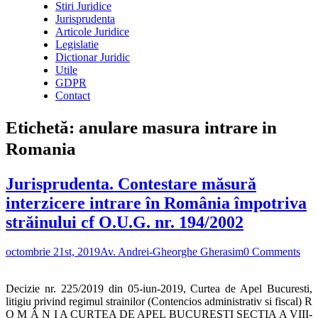
Stiri Juridice
Jurisprudenta
Articole Juridice
Legislatie
Dictionar Juridic
Utile
GDPR
Contact
Etichetă:
anulare masura intrare in
Romania
Jurisprudenta. Contestare măsură
interzicere intrare în România împotriva
străinului cf O.U.G. nr. 194/2002
octombrie 21st, 2019
Av. Andrei-Gheorghe Gherasim
0 Comments
Decizie nr. 225/2019 din 05-iun-2019, Curtea de Apel Bucuresti,
litigiu privind regimul strainilor (Contencios administrativ si fiscal) R
O M Â N I A CURTEA DE APEL BUCUREŞTI SECŢIA A VIII-