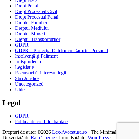
Drept Fiscal
Drept Penal
Drept Procesual Civil
Drept Procesual Penal
Dreptul Familiei
Dreptul Mediului
Dreptul Muncii
Dreptul Transporturilor
GDPR
GDPR – Protecția Datelor cu Caracter Personal
Insolvență și Faliment
Jurisprudenta
Legislatie
Recursuri în interesul legii
Stiri Juridice
Uncategorized
Utile
Legal
GDPR
Politica de confidentialitate
Drepturi de autor ©2026
Lex-Avocatura.ro
· The Minimal |
Dezvoltată de
Rara Theme
· Propulsată de:
WordPress
·