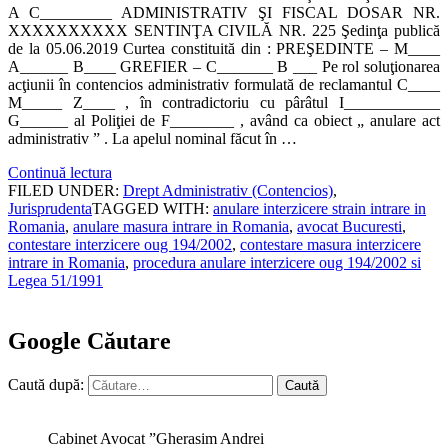
A C_________ ADMINISTRATIV ŞI FISCAL DOSAR NR.
XXXXXXXXXX SENTINŢA CIVILĂ NR. 225 Şedinţa publică
de la 05.06.2019 Curtea constituită din : PREŞEDINTE – M____
A______ B____ GREFIER – C_______ B ___ Pe rol soluţionarea
acţiunii în contencios administrativ formulată de reclamantul C____
M_____ Z____ , în contradictoriu cu pârâtul I____________
G______ al Poliţiei de F________ , având ca obiect „ anulare act
administrativ ” . La apelul nominal făcut în …
Continuă lectura
FILED UNDER:
Drept Administrativ (Contencios)
,
Jurisprudenta
TAGGED WITH:
anulare interzicere strain intrare in
Romania
,
anulare masura intrare in Romania
,
avocat Bucuresti
,
contestare interzicere oug 194/2002
,
contestare masura interzicere
intrare in Romania
,
procedura anulare interzicere oug 194/2002 si
Legea 51/1991
Google Căutare
Caută după:
Cabinet Avocat ”Gherasim Andrei