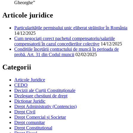
Gheorghe”
Articole juridice
Particularitățile permisului unic eliberat străinilor în România
14/12/2025
Cum negociați corect pachetul compensatoriu/salariile
compensatorii în cazul concedierilor colective
14/12/2025
Condițiile încetării contractului de muncă în perioada de
probă. Art. 31 din Codul muncii
02/02/2025
Categorii
Articole Juridice
CEDO
Decizii ale Curții Constituționale
Dezlegare chestiuni de drept
Dictionar Juridic
Drept Administrativ (Contencios)
Drept Civil
Drept Comercial și Societar
Drept comunitar
Drept Constitutional