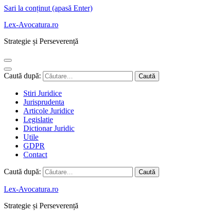
Sari la conținut (apasă Enter)
Lex-Avocatura.ro
Strategie și Perseverență
Caută după:
Stiri Juridice
Jurisprudenta
Articole Juridice
Legislatie
Dictionar Juridic
Utile
GDPR
Contact
Caută după:
Lex-Avocatura.ro
Strategie și Perseverență