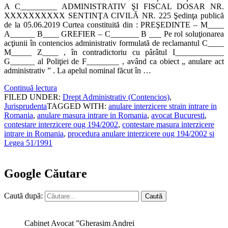
A C_________ ADMINISTRATIV ŞI FISCAL DOSAR NR.
XXXXXXXXXX SENTINŢA CIVILĂ NR. 225 Şedinţa publică
de la 05.06.2019 Curtea constituită din : PREŞEDINTE – M____
A______ B____ GREFIER – C_______ B ___ Pe rol soluţionarea
acţiunii în contencios administrativ formulată de reclamantul C____
M_____ Z____ , în contradictoriu cu pârâtul I____________
G______ al Poliţiei de F________ , având ca obiect „ anulare act
administrativ ” . La apelul nominal făcut în …
Continuă lectura
FILED UNDER:
Drept Administrativ (Contencios)
,
Jurisprudenta
TAGGED WITH:
anulare interzicere strain intrare in
Romania
,
anulare masura intrare in Romania
,
avocat Bucuresti
,
contestare interzicere oug 194/2002
,
contestare masura interzicere
intrare in Romania
,
procedura anulare interzicere oug 194/2002 si
Legea 51/1991
Google Căutare
Caută după:
Cabinet Avocat ”Gherasim Andrei