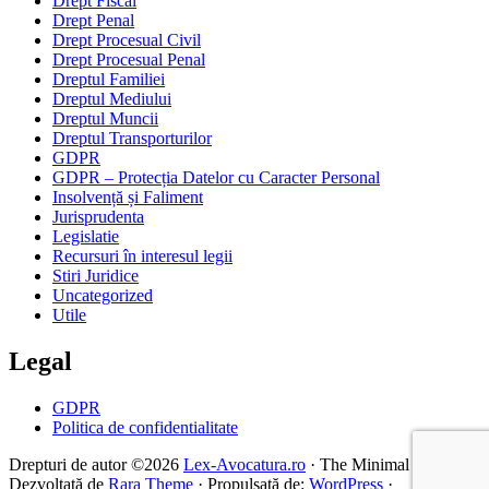
Drept Fiscal
Drept Penal
Drept Procesual Civil
Drept Procesual Penal
Dreptul Familiei
Dreptul Mediului
Dreptul Muncii
Dreptul Transporturilor
GDPR
GDPR – Protecția Datelor cu Caracter Personal
Insolvență și Faliment
Jurisprudenta
Legislatie
Recursuri în interesul legii
Stiri Juridice
Uncategorized
Utile
Legal
GDPR
Politica de confidentialitate
Drepturi de autor ©2026
Lex-Avocatura.ro
· The Minimal |
Dezvoltată de
Rara Theme
· Propulsată de:
WordPress
·