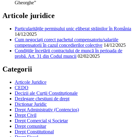
Gheorghe”
Articole juridice
Particularitățile permisului unic eliberat străinilor în România
14/12/2025
Cum negociați corect pachetul compensatoriu/salariile
compensatorii în cazul concedierilor colective
14/12/2025
Condițiile încetării contractului de muncă în perioada de
probă. Art. 31 din Codul muncii
02/02/2025
Categorii
Articole Juridice
CEDO
Decizii ale Curții Constituționale
Dezlegare chestiuni de drept
Dictionar Juridic
Drept Administrativ (Contencios)
Drept Civil
Drept Comercial și Societar
Drept comunitar
Drept Constitutional