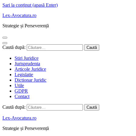
Sari la conținut (apasă Enter)
Lex-Avocatura.ro
Strategie și Perseverență
Caută după:
Stiri Juridice
Jurisprudenta
Articole Juridice
Legislatie
Dictionar Juridic
Utile
GDPR
Contact
Caută după:
Lex-Avocatura.ro
Strategie și Perseverență