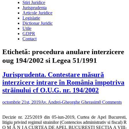
Stiri Juridice
Jurisprudenta
Articole Juridice
Legislatie
Dictionar Juridic
Utile
GDPR
Contact
Etichetă:
procedura anulare interzicere
oug 194/2002 si Legea 51/1991
Jurisprudenta. Contestare măsură
interzicere intrare în România împotriva
străinului cf O.U.G. nr. 194/2002
octombrie 21st, 2019
Av. Andrei-Gheorghe Gherasim
0 Comments
Decizie nr. 225/2019 din 05-iun-2019, Curtea de Apel Bucuresti,
litigiu privind regimul strainilor (Contencios administrativ si fiscal) R
O M Â N I A CURTEA DE APEL BUCUREŞTI SECŢIA A VIII-