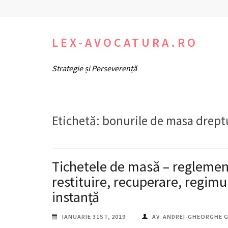
Sari
la
conținut
LEX-AVOCATURA.RO
(apasă
Strategie și Perseverență
Enter)
Etichetă:
bonurile de masa dreptu
Tichetele de masă – reglement
restituire, recuperare, regimul
instanță
IANUARIE 31ST, 2019
AV. ANDREI-GHEORGHE 