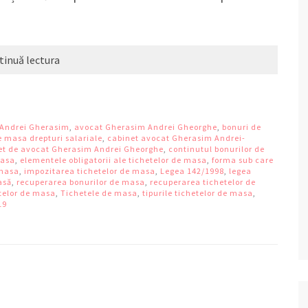
tinuă lectura
 Andrei Gherasim
,
avocat Gherasim Andrei Gheorghe
,
bonuri de
e masa drepturi salariale
,
cabinet avocat Gherasim Andrei-
et de avocat Gherasim Andrei Gheorghe
,
continutul bonurilor de
masa
,
elementele obligatorii ale tichetelor de masa
,
forma sub care
 masa
,
impozitarea tichetelor de masa
,
Legea 142/1998
,
legea
asă
,
recuperarea bonurilor de masa
,
recuperarea tichetelor de
etelor de masa
,
Tichetele de masa
,
tipurile tichetelor de masa
,
19