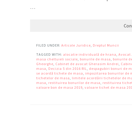
…
Con
FILED UNDER:
Articole Juridice
,
Dreptul Muncii
TAGGED WITH:
alocatie individuală de hrana
,
Avocat
masa cheltuieli sociale
,
bonurile de masa
,
bonurile d
Gheorghe
,
Cabinet de avocat Gherasim Andrei
,
Cabin
masa
,
Decizia 5 din 2016 RIL
,
despagubiri bonuri de 
se acordă tichete de masa
,
impozitarea bonurilor de
tichetelor de masa
,
limitele acordării tichetelor de m
masa
,
restituirea bonurilor de masa
,
restituirea tich
valoare bon de masa 2019
,
valoare tichet de masa 20