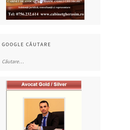
GOOGLE CĂUTARE
Caută
după: