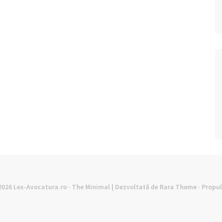
©2026
Lex-Avocatura.ro
· The Minimal | Dezvoltată de
Rara Theme
· Propu