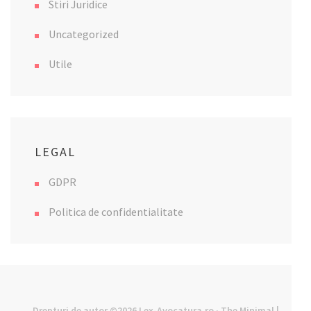
Stiri Juridice
Uncategorized
Utile
LEGAL
GDPR
Politica de confidentialitate
Drepturi de autor ©2026
Lex-Avocatura.ro
· The Minimal |