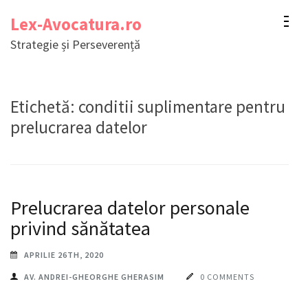
Sari
Lex-Avocatura.ro
la
Strategie și Perseverență
conținut
(apasă
Enter)
Etichetă:
conditii suplimentare pentru
prelucrarea datelor
Prelucrarea datelor personale
privind sănătatea
APRILIE 26TH, 2020
AV. ANDREI-GHEORGHE GHERASIM
0 COMMENTS