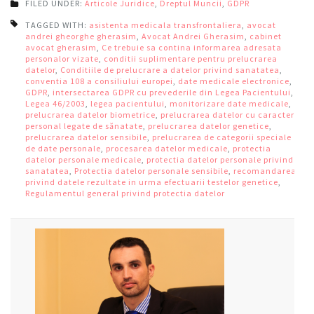
FILED UNDER:
Articole Juridice
,
Dreptul Muncii
,
GDPR
TAGGED WITH:
asistenta medicala transfrontaliera
,
avocat
andrei gheorghe gherasim
,
Avocat Andrei Gherasim
,
cabinet
avocat gherasim
,
Ce trebuie sa contina informarea adresata
personalor vizate
,
conditii suplimentare pentru prelucrarea
datelor
,
Conditiile de prelucrare a datelor privind sanatatea
,
conventia 108 a consiliului europei
,
date medicale electronice
,
GDPR
,
intersectarea GDPR cu prevederile din Legea Pacientului
,
Legea 46/2003
,
legea pacientului
,
monitorizare date medicale
,
prelucrarea datelor biometrice
,
prelucrarea datelor cu caracter
personal legate de sănatate
,
prelucrarea datelor genetice
,
prelucrarea datelor sensibile
,
prelucrarea de categorii speciale
de date personale
,
procesarea datelor medicale
,
protectia
datelor personale medicale
,
protectia datelor personale privind
sanatatea
,
Protectia datelor personale sensibile
,
recomandarea
privind datele rezultate in urma efectuarii testelor genetice
,
Regulamentul general privind protectia datelor