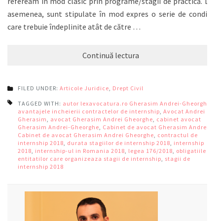
refeream în mod clasic prin programe/stagii de practică. De
asemenea, sunt stipulate în mod expres o serie de condiții
care trebuie îndeplinite atât de către …
Continuă lectura
FILED UNDER:
Articole Juridice
,
Drept Civil
TAGGED WITH:
autor lexavocatura.ro Gherasim Andrei-Gheorghe
,
avantajele incheierii contractelor de internship
,
Avocat Andrei
Gherasim
,
avocat Gherasim Andrei Gheorghe
,
cabinet avocat
Gherasim Andrei-Gheorghe
,
Cabinet de avocat Gherasim Andrei
,
Cabinet de avocat Gherasim Andrei Gheorghe
,
contractul de
internship 2018
,
durata stagiilor de internship 2018
,
internship
2018
,
internship-ul in Romania 2018
,
legea 176/2018
,
obligatiile
entitatilor care organizeaza stagii de internship
,
stagii de
internship 2018