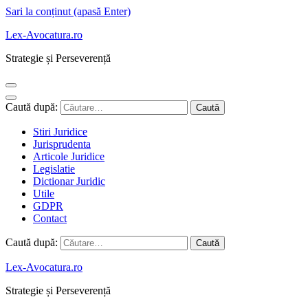
Sari la conținut (apasă Enter)
Lex-Avocatura.ro
Strategie și Perseverență
Caută după:
Stiri Juridice
Jurisprudenta
Articole Juridice
Legislatie
Dictionar Juridic
Utile
GDPR
Contact
Caută după:
Lex-Avocatura.ro
Strategie și Perseverență