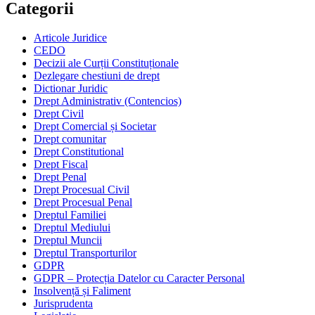
Categorii
Articole Juridice
CEDO
Decizii ale Curții Constituționale
Dezlegare chestiuni de drept
Dictionar Juridic
Drept Administrativ (Contencios)
Drept Civil
Drept Comercial și Societar
Drept comunitar
Drept Constitutional
Drept Fiscal
Drept Penal
Drept Procesual Civil
Drept Procesual Penal
Dreptul Familiei
Dreptul Mediului
Dreptul Muncii
Dreptul Transporturilor
GDPR
GDPR – Protecția Datelor cu Caracter Personal
Insolvență și Faliment
Jurisprudenta