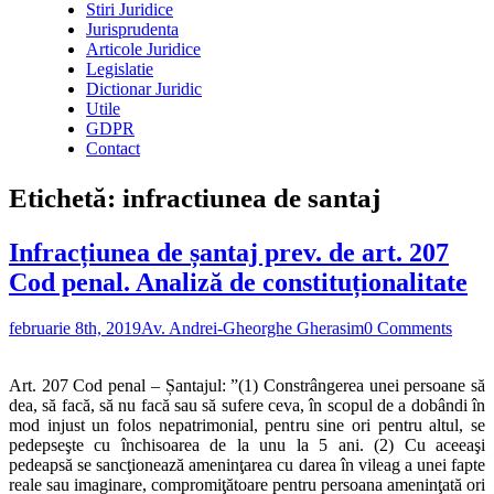
Stiri Juridice
Jurisprudenta
Articole Juridice
Legislatie
Dictionar Juridic
Utile
GDPR
Contact
Etichetă:
infractiunea de santaj
Infracțiunea de șantaj prev. de art. 207
Cod penal. Analiză de constituționalitate
februarie 8th, 2019
Av. Andrei-Gheorghe Gherasim
0 Comments
Art. 207 Cod penal – Șantajul: ”(1) Constrângerea unei persoane să
dea, să facă, să nu facă sau să sufere ceva, în scopul de a dobândi în
mod injust un folos nepatrimonial, pentru sine ori pentru altul, se
pedepseşte cu închisoarea de la unu la 5 ani. (2) Cu aceeaşi
pedeapsă se sancţionează ameninţarea cu darea în vileag a unei fapte
reale sau imaginare, compromiţătoare pentru persoana ameninţată ori