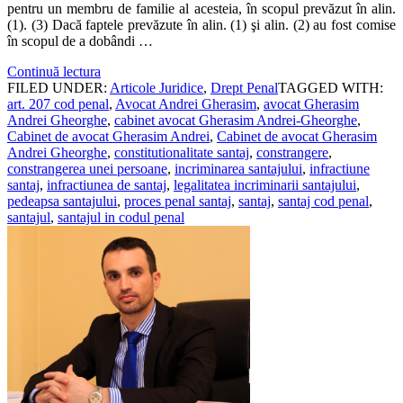
pentru un membru de familie al acesteia, în scopul prevăzut în alin.
(1). (3) Dacă faptele prevăzute în alin. (1) şi alin. (2) au fost comise
în scopul de a dobândi …
Continuă lectura
FILED UNDER:
Articole Juridice
,
Drept Penal
TAGGED WITH:
art. 207 cod penal
,
Avocat Andrei Gherasim
,
avocat Gherasim
Andrei Gheorghe
,
cabinet avocat Gherasim Andrei-Gheorghe
,
Cabinet de avocat Gherasim Andrei
,
Cabinet de avocat Gherasim
Andrei Gheorghe
,
constitutionalitate santaj
,
constrangere
,
constrangerea unei persoane
,
incriminarea santajului
,
infractiune
santaj
,
infractiunea de santaj
,
legalitatea incriminarii santajului
,
pedeapsa santajului
,
proces penal santaj
,
santaj
,
santaj cod penal
,
santajul
,
santajul in codul penal