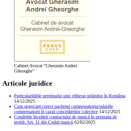
Cabinet Avocat ”Gherasim Andrei
Gheorghe”
Articole juridice
Particularitățile permisului unic eliberat străinilor în România
14/12/2025
Cum negociați corect pachetul compensatoriu/salariile
compensatorii în cazul concedierilor colective
14/12/2025
Condițiile încetării contractului de muncă în perioada de
probă. Art. 31 din Codul muncii
02/02/2025