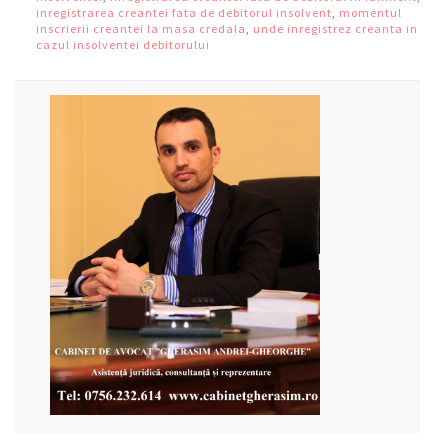
inregistrarea creantei fata de debitorul insolvent
,
momentul
inscrierii creantei la masa credala
,
unde inregistrez creanta in
cazul insolventei debitorului