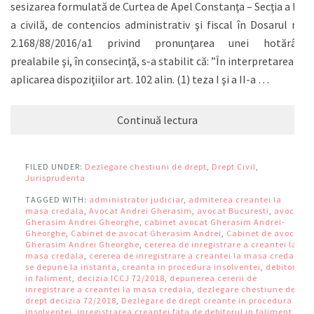
sesizarea formulată de Curtea de Apel Constanţa – Secţia a II-
a civilă, de contencios administrativ şi fiscal în Dosarul nr.
2.168/88/2016/a1 privind pronunţarea unei hotărâri
prealabile şi, în consecinţă, s-a stabilit că: ”În interpretarea şi
aplicarea dispoziţiilor art. 102 alin. (1) teza I şi a II-a …
Continuă lectura
FILED UNDER:
Dezlegare chestiuni de drept
,
Drept Civil
,
Jurisprudenta
TAGGED WITH:
administrator judiciar
,
admiterea creantei la
masa credala
,
Avocat Andrei Gherasim
,
avocat Bucuresti
,
avocat
Gherasim Andrei Gheorghe
,
cabinet avocat Gherasim Andrei-
Gheorghe
,
Cabinet de avocat Gherasim Andrei
,
Cabinet de avocat
Gherasim Andrei Gheorghe
,
cererea de inregistrare a creantei la
masa credala
,
cererea de inregistrare a creantei la masa credala
se depune la instanta
,
creanta in procedura insolventei
,
debitor
in faliment
,
decizia ICCJ 72/2018
,
depunerea cererii de
inregistrare a creantei la masa credala
,
dezlegare chestiune de
drept decizia 72/2018
,
Dezlegare de drept creante in procedura
insolventei
,
inregistrarea creantei fata de debitorul in faliment
,