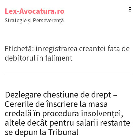
Sari
Lex-Avocatura.ro
la
Strategie și Perseverență
conținut
(apasă
Enter)
Etichetă:
inregistrarea creantei fata de
debitorul in faliment
Dezlegare chestiune de drept –
Cererile de înscriere la masa
credală în procedura insolvenței,
altele decât pentru salarii restante,
se depun la Tribunal