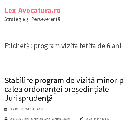
Sari
Lex-Avocatura.ro
la
Strategie și Perseverență
conținut
(apasă
Enter)
Etichetă:
program vizita fetita de 6 ani
Stabilire program de vizită minor pe
calea ordonanței președințiale.
Jurisprudență
APRILIE 24TH, 2020
AV. ANDREI-GHEORGHE GHERASIM
0 COMMENTS