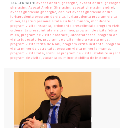
TAGGED WITH:
avocat andrei gheorghe
,
avocat andrei gheorghe
gherasim
,
Avocat Andrei Gherasim
,
avocat gherasim andrei
,
avocat gherasim gheorghe
,
cabinet avocat gherasim andrei
,
jurisprudenta program de vizita
,
jurisprudenta program vizita
minor
,
legaturi personale tata cu fiica minora
,
modificare
program vizita instanta
,
ordonanta presedintiala program vizita
,
ordonanta presedintiala vizita minor
,
program de vizita fetita
mica
,
program de vizita hotarare judecatoreasca
,
program de
vizita judecatorie
,
program de vizita minora varsta mica
,
program vizita fetita de 6 ani
,
program vizita instanta
,
program
vizita minor de catre tata
,
program vizita minor la mama
,
program vizita tata
,
stabilire program de vizita
,
stabilire urgent
program de vizita
,
vacanta cu minor stabilita de instanta