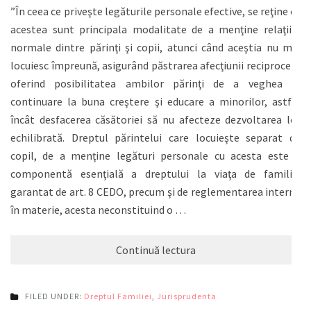
”În ceea ce priveşte legăturile personale efective, se reţine că
acestea sunt principala modalitate de a menţine relaţiile
normale dintre părinţi şi copii, atunci când aceştia nu mai
locuiesc împreună, asigurând păstrarea afecţiunii reciproce şi
oferind posibilitatea ambilor părinţi de a veghea în
continuare la buna creştere şi educare a minorilor, astfel
încât desfacerea căsătoriei să nu afecteze dezvoltarea lor
echilibrată. Dreptul părintelui care locuieşte separat de
copil, de a menţine legături personale cu acesta este o
componentă esenţială a dreptului la viaţa de familie,
garantat de art. 8 CEDO, precum şi de reglementarea internă
în materie, acesta neconstituind o …
Continuă lectura
FILED UNDER:
Dreptul Familiei
,
Jurisprudenta