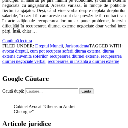
principiu, în salariul pe țară minim pe economie, și diurna externă
negociată cu angajatorul. Aceasta variază, în funcție de politicile
fiecărui angajator. Deși, când vine vorba despre neplata drepturilor
salariale, în cazul în care acestea sunt clar prevăzute în contract sau
în acte adiționale recuperarea lor nu ar pune probleme, intervin
dificultăți în recuperarea diurnei externe negociate doar verbal între
părți. Însă, chiar …
Continuă lectura
FILED UNDER:
Dreptul Muncii
,
Jurisprudenta
TAGGED WITH:
avocat dreptul
,
cum pot recupera soferii diurna externa
,
diurna
externa cuvenita soferilor
,
recuperarea diurnei externe
,
recuperarea
diurnei negociate verbal
,
recuperarea in instanta a diurnei externe
Google Căutare
Caută după:
Cabinet Avocat ”Gherasim Andrei
Gheorghe”
Articole juridice