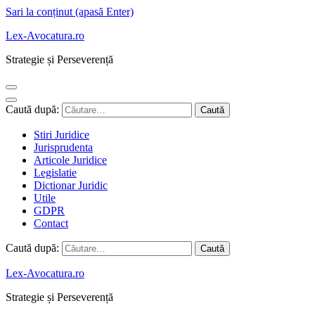
Sari la conținut (apasă Enter)
Lex-Avocatura.ro
Strategie și Perseverență
Caută după:
Stiri Juridice
Jurisprudenta
Articole Juridice
Legislatie
Dictionar Juridic
Utile
GDPR
Contact
Caută după:
Lex-Avocatura.ro
Strategie și Perseverență