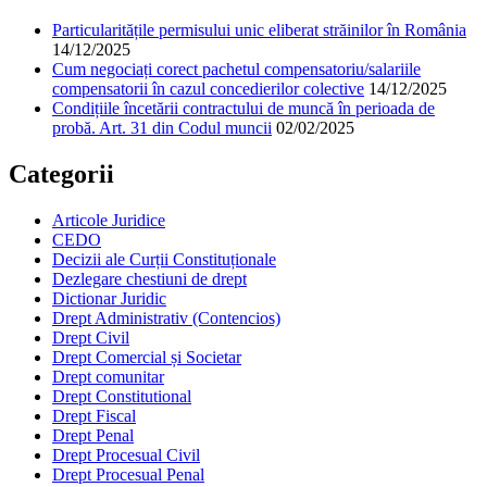
Particularitățile permisului unic eliberat străinilor în România
14/12/2025
Cum negociați corect pachetul compensatoriu/salariile
compensatorii în cazul concedierilor colective
14/12/2025
Condițiile încetării contractului de muncă în perioada de
probă. Art. 31 din Codul muncii
02/02/2025
Categorii
Articole Juridice
CEDO
Decizii ale Curții Constituționale
Dezlegare chestiuni de drept
Dictionar Juridic
Drept Administrativ (Contencios)
Drept Civil
Drept Comercial și Societar
Drept comunitar
Drept Constitutional
Drept Fiscal
Drept Penal
Drept Procesual Civil
Drept Procesual Penal