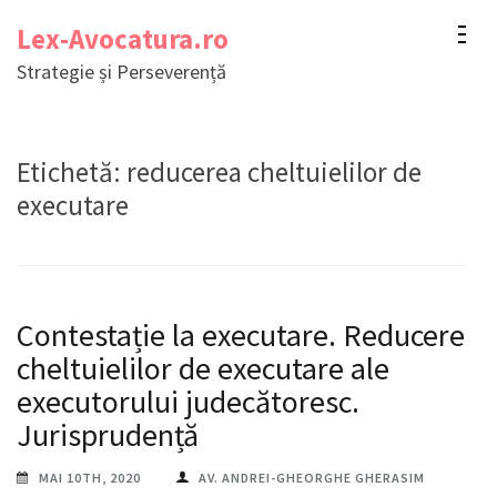
Sari
Lex-Avocatura.ro
la
Strategie și Perseverență
conținut
(apasă
Enter)
Etichetă:
reducerea cheltuielilor de
executare
Contestație la executare. Reducerea
cheltuielilor de executare ale
executorului judecătoresc.
Jurisprudență
MAI 10TH, 2020
AV. ANDREI-GHEORGHE GHERASIM