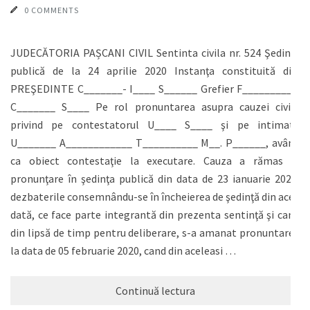
0 COMMENTS
JUDECĂTORIA PAȘCANI CIVIL Sentinta civila nr. 524 Şedinţa
publică de la 24 aprilie 2020 Instanţa constituită din:
PREŞEDINTE C_______- I____ S______ Grefier F_________ -
C_______ S____ Pe rol pronuntarea asupra cauzei civile
privind pe contestatorul U____ S____ şi pe intimata
U_______ A____________ T__________ M__. P______, având
ca obiect contestaţie la executare. Cauza a rămas în
pronunţare în şedinţa publică din data de 23 ianuarie 2020,
dezbaterile consemnându-se în încheierea de şedinţă din acea
dată, ce face parte integrantă din prezenta sentinţă şi cand
din lipsă de timp pentru deliberare, s-a amanat pronuntarea
la data de 05 februarie 2020, cand din aceleasi …
Continuă lectura