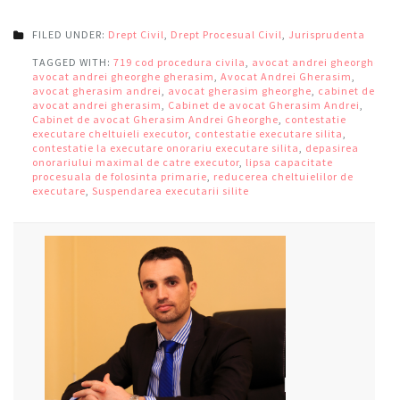
FILED UNDER:
Drept Civil
,
Drept Procesual Civil
,
Jurisprudenta
TAGGED WITH:
719 cod procedura civila
,
avocat andrei gheorghe
,
avocat andrei gheorghe gherasim
,
Avocat Andrei Gherasim
,
avocat gherasim andrei
,
avocat gherasim gheorghe
,
cabinet de
avocat andrei gherasim
,
Cabinet de avocat Gherasim Andrei
,
Cabinet de avocat Gherasim Andrei Gheorghe
,
contestatie
executare cheltuieli executor
,
contestatie executare silita
,
contestatie la executare onorariu executare silita
,
depasirea
onorariului maximal de catre executor
,
lipsa capacitate
procesuala de folosinta primarie
,
reducerea cheltuielilor de
executare
,
Suspendarea executarii silite