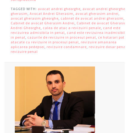
TAGGED WITH:
avocat andrei gheorghe
,
avocat andrei gheorghe
gherasim
,
Avocat Andrei Gherasim
,
avocat gherasim andrei
,
avocat gherasim gheorghe
,
cabinet de avocat andrei gherasim
,
Cabinet de avocat Gherasim Andrei
,
Cabinet de avocat Gherasim
Andrei Gheorghe
,
calea de atac a revizuirii penale
,
cand este
revizuirea admisibila in penal
,
cand este revizuirea inadmisibila
in penal
,
cazurile de revizuire in procesul penal
,
ce hotarari pot fi
atacate cu revizuire in procesul penal
,
revizuire amanarea
aplicarea pedepsei
,
revizuire condamnare
,
revizuire dosar penal
,
revizuire penal