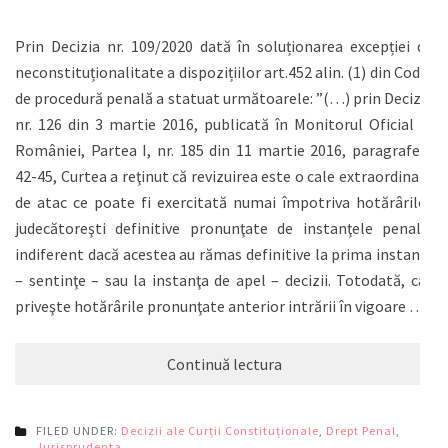
Prin Decizia nr. 109/2020 dată în soluționarea excepției de
neconstituționalitate a dispozițiilor art.452 alin. (1) din Codul
de procedură penală a statuat următoarele: ”(…) prin Decizia
nr. 126 din 3 martie 2016, publicată în Monitorul Oficial al
României, Partea I, nr. 185 din 11 martie 2016, paragrafele
42-45, Curtea a reţinut că revizuirea este o cale extraordinară
de atac ce poate fi exercitată numai împotriva hotărârilor
judecătoreşti definitive pronunţate de instanţele penale,
indiferent dacă acestea au rămas definitive la prima instanţă
– sentinţe – sau la instanţa de apel – decizii. Totodată, cât
priveşte hotărârile pronunţate anterior intrării în vigoare …
Continuă lectura
FILED UNDER:
Decizii ale Curții Constituționale
,
Drept Penal
,
Jurisprudenta