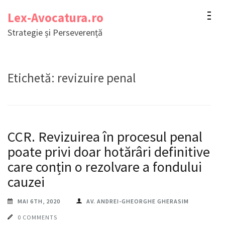
Sari
Lex-Avocatura.ro
la
Strategie și Perseverență
conținut
(apasă
Enter)
Etichetă:
revizuire penal
CCR. Revizuirea în procesul penal
poate privi doar hotărâri definitive
care conțin o rezolvare a fondului
cauzei
MAI 6TH, 2020
AV. ANDREI-GHEORGHE GHERASIM
0 COMMENTS