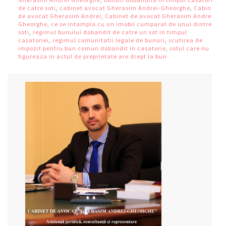
de catre soti
,
cabinet avocat Gherasim Andrei-Gheorghe
,
Cabinet
de avocat Gherasim Andrei
,
Cabinet de avocat Gherasim Andrei
Gheorghe
,
ce se intampla cu un imobil cumparat de unul dintre
soti
,
regimul bunului dobandit de catre un sot in timpul
casatoriei
,
regimul comunitatii legale de bunuri
,
scutirea de
impozit pentru bun comun dobandit in casatorie
,
sotul care nu
figureaza in actul de proprietate are drept la bun