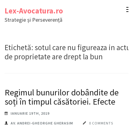
Sari
Lex-Avocatura.ro
la
Strategie și Perseverență
conținut
(apasă
Enter)
Etichetă:
sotul care nu figureaza in actul
de proprietate are drept la bun
Regimul bunurilor dobândite de
soți în timpul căsătoriei. Efecte
IANUARIE 19TH, 2019
AV. ANDREI-GHEORGHE GHERASIM
0 COMMENTS